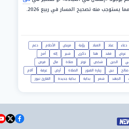
ا يستوجب منه تصحيح المسار في ربيع 2026.
دعاء
عباد
العباد
رؤية
مريض
الأحلام
دعم
عرض
فقد
هنا
ذكرى
شير
إله
أمح
حي
الدين
شخص
توتر
صلاة
مال
فرص
صالح
بين
زيارة القبور
الصلاة
أرض
عرفة
آلام
الجهد
شعر
بداية
بداية جديدة
القارئ نيوز
e
witter
facebook