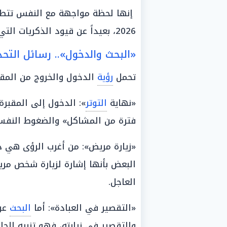
إنها لحظة مواجهة مع النفس تتط
2026، بعيداً عن قيود الذكريات التي لم تعد تجدي نفعاً.
«البحث والدخول».. رسائل التحذ
تحمل
رؤية
الدخول والخروج من المقبر
«نهاية
التوتر
»: الدخول إلى المقبرة
فترة من المشاكل» والضغوط النفسي
«زيارة مريض»: من أغرب الرؤى هي د
البعض بأنها إشارة لزيارة شخص مري
العاجل.
«التقصير في العبادة»: أما
البحث
عن 
والتقصير في زيارته، فهو تنبيه للح