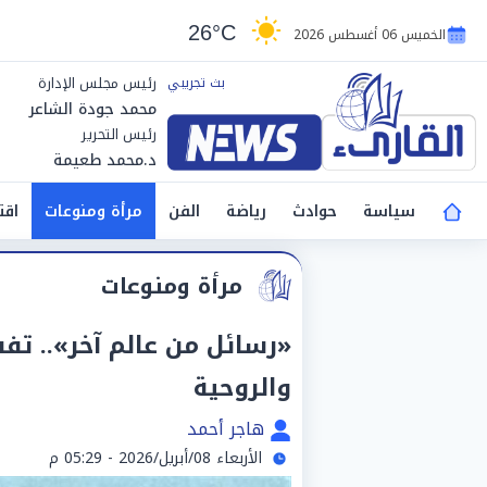
26°C
الخميس 06 أغسطس 2026
رئيس مجلس الإدارة
محمد جودة الشاعر
رئيس التحرير
د.محمد طعيمة
سياسة
حوادث
رياضة
الفن
مرأة ومنوعات
اقت
مرأة ومنوعات
«رسائل من عالم آخر».. تفس
والروحية
هاجر أحمد
الأربعاء 08/أبريل/2026 - 05:29 م