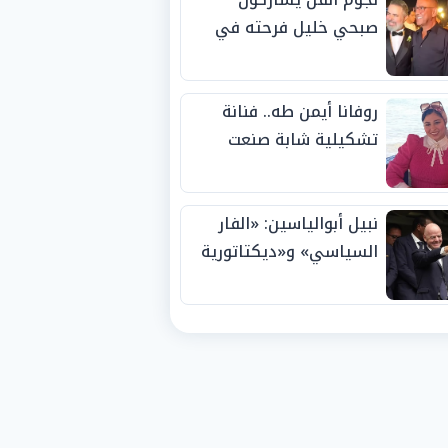
صبحي خليل فرحته في
حفل زفاف ابنته
روفانا أيمن طه.. فنانة
تشكيلية شابة صنعت
اسمها بالإبداع وحصدت
الجوائز منذ الصغر
نبيل أبوالياسين: «الفار
السياسي» و«ديكتاتورية
الميم» يدفنان «نزاهة
الفيفا».. وإقالة
«إنفانتينو» باتت حتمية