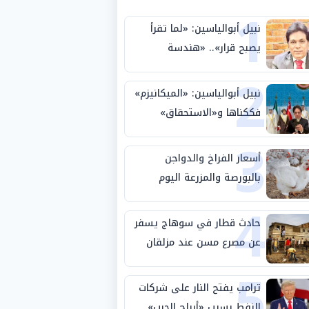
1
نبيل أبوالياسين: «لما تقرأ
يصبح قرار».. «هندسة
2
الاستثمار السيادي» بين «ربط
الجيب بالوطن» و«سيادة
نبيل أبوالياسين: «الميكانيزم»
الكلمة»
فككناها و«الاستحقاق»
3
حتمية.. «تفعيل الإرادة»
مهمة الجامعة العربية
أسعار الفراخ والدواجن
بالبورصة والمزرعة اليوم
4
الثلاثاء 4-8-2026
حادث قطار في سوهاج يسفر
عن مصرع مسن عند مزلقان
5
المراغة
ترامب يفتح النار على شركات
النفط بسبب «أرباح الحرب»