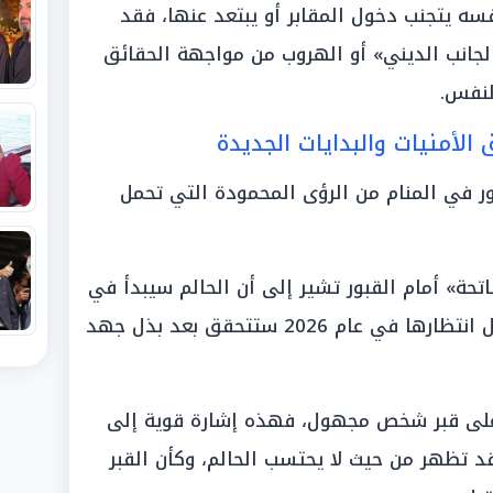
 نفسه يتجنب دخول المقابر أو يبتعد عنها، فقد
جانب الديني» أو الهروب من مواجهة الحقائق
لنفس.
الأمنيات والبدايات الجديدة
بور في المنام من الرؤى المحمودة التي تحمل
اتحة» أمام القبور تشير إلى أن الحالم سيبدأ في
جني ثمار تعبه، وأن أمنياته التي طال انتظارها في عام 2026 ستتحقق بعد بذل جهد
 على قبر شخص مجهول، فهذه إشارة قوية إلى
د تظهر من حيث لا يحتسب الحالم، وكأن القبر