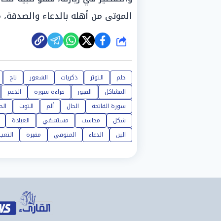
الموتى من أهله بالدعاء والصدقة، مم
شارك
حلم
التوتر
ذكريات
الشعور
تاج
المشاكل
القبور
قراءة سورة
الدعم
سورة الفاتحة
الحال
ألم
التوت
ال
شكل
محاسب
مستشفي
العبادة
الين
الدعاء
المتوفي
مقبرة
التعب