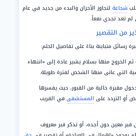
لب
شجاعة
لتجاوز الأحزان والبدء من جديد في عام
ير من التقصير
ة رسائل متباينة بناءً على تفاصيل الحلم:
 ثم الخروج منها بسلام يشير عادة إلى «انتهاء
ة التي عانى منها الشخص لفترة طويلة.
خول مقبرة خالية من القبور، حيث يفسرها
ض أو التردد على
المستشفى
في القريب
قبر معين دون أجده، أو تذكر قبر معروف
الم بوجود «إهمال في العبادة» أو تقصير في
حق