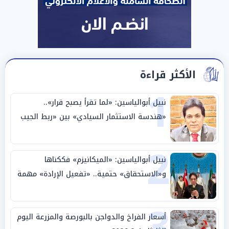
الأكثر قراءة
1
نبيل أبوالياسين: «لما تقرأ يصبح قرار»..
«هندسة الاستثمار السيادي» بين «ربط الجيب
بالوطن» و«سيادة الكلمة»
2
نبيل أبوالياسين: «الميكانيزم» فككناها
و«الاستحقاق» حتمية.. «تفعيل الإرادة» مهمة
الجامعة العربية
3
أسعار الفراخ والدواجن بالبورصة والمزرعة اليوم