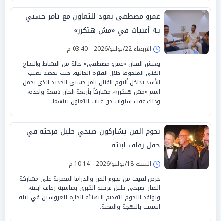
عمرو مصطفى يعود للتعاون مع تامر حسني
بـ4 أغنيات في «مش هتكرر»
الأربعاء 22/يوليو/2026 - 03:40 م
يعيش الفنان «عمرو مصطفى» حالة من النشاط والنجاح
الفني الملحوظ خلال الفترة الحالية، حيث يحصد نصيب
الأسد بداخل ألبوم الفنان تامر حسني الجديد الذي يحمل
اسم «مش هتكرر»، مشاركاً بأربعة ألحان دفعة واحدة،
وذلك عقب سنوات من غياب التعاون بينهما.
نجوم الفن يشاركون صبحي خليل فرحته في
حفل زفاف ابنته
السبت 18/يوليو/2026 - 10:14 م
حرص لفيف من نجوم الفن والدراما المصرية على مشاركة
الفنان صبحي خليل فرحته الكبرى بمناسبة زفاف ابنته،
وتوافد النجوم لتقديم التهنئة الحارة للعروسين في ليلة
اتسمت بالبهجة والمحبة.