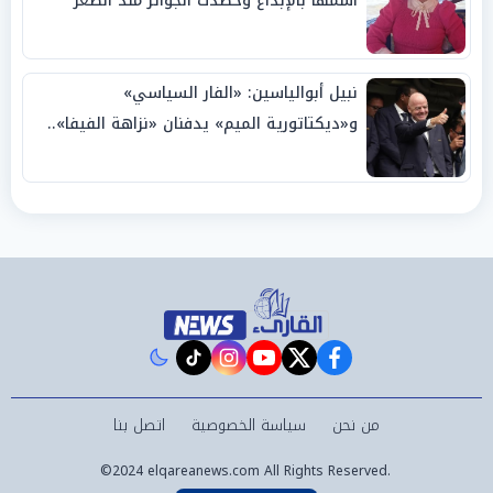
اسمها بالإبداع وحصدت الجوائز منذ الصغر
نبيل أبوالياسين: «الفار السياسي»
و«ديكتاتورية الميم» يدفنان «نزاهة الفيفا»..
وإقالة «إنفانتينو» باتت حتمية
instagram
tiktok
youtube
twitter
facebook
من نحن
سياسة الخصوصية
اتصل بنا
©2024 elqareanews.com All Rights Reserved.