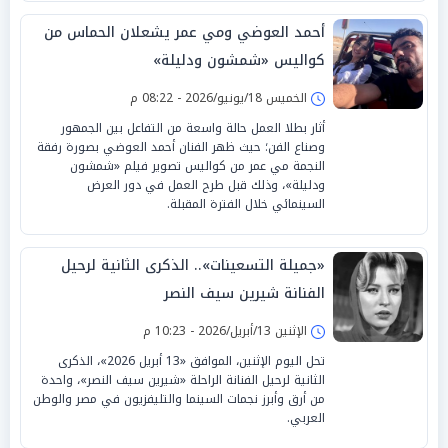
أحمد العوضي ومي عمر يشعلان الحماس من
كواليس «شمشون ودليلة»
الخميس 18/يونيو/2026 - 08:22 م
أثار بطلا العمل حالة واسعة من التفاعل بين الجمهور
وصناع الفن؛ حيث ظهر الفنان أحمد العوضي بصورة رفقة
النجمة مي عمر من كواليس تصوير فيلم «شمشون
ودليلة»، وذلك قبل طرح العمل في دور العرض
السينمائي خلال الفترة المقبلة.
«جميلة التسعينات».. الذكرى الثانية لرحيل
الفنانة شيرين سيف النصر
الإثنين 13/أبريل/2026 - 10:23 م
تحل اليوم الإثنين، الموافق «13 أبريل 2026»، الذكرى
الثانية لرحيل الفنانة الراحلة «شيرين سيف النصر»، واحدة
من أرق وأبرز نجمات السينما والتليفزيون في مصر والوطن
العربي.