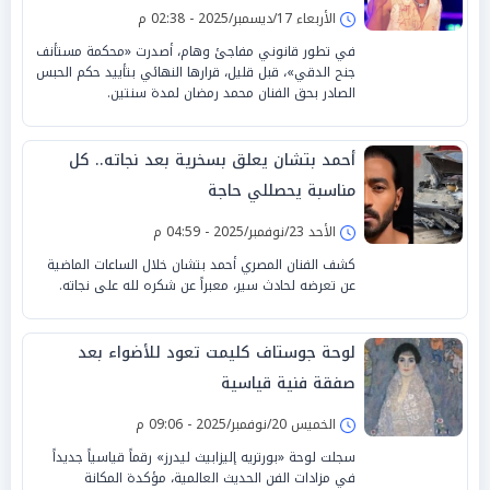
الأربعاء 17/ديسمبر/2025 - 02:38 م
في تطور قانوني مفاجئ وهام، أصدرت «محكمة مستأنف
جنح الدقي»، قبل قليل، قرارها النهائي بتأييد حكم الحبس
الصادر بحق الفنان محمد رمضان لمدة سنتين.
أحمد بتشان يعلق بسخرية بعد نجاته.. كل
مناسبة يحصللي حاجة
الأحد 23/نوفمبر/2025 - 04:59 م
كشف الفنان المصري أحمد بتشان خلال الساعات الماضية
عن تعرضه لحادث سير، معبراً عن شكره لله على نجاته.
لوحة جوستاف كليمت تعود للأضواء بعد
صفقة فنية قياسية
الخميس 20/نوفمبر/2025 - 09:06 م
سجلت لوحة «بورتريه إليزابيث ليدرز» رقماً قياسياً جديداً
في مزادات الفن الحديث العالمية، مؤكدة المكانة