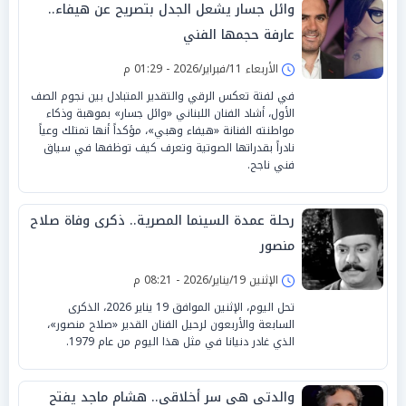
وائل جسار يشعل الجدل بتصريح عن هيفاء..
عارفة حجمها الفني
الأربعاء 11/فبراير/2026 - 01:29 م
في لفتة تعكس الرقي والتقدير المتبادل بين نجوم الصف
الأول، أشاد الفنان اللبناني «وائل جسار» بموهبة وذكاء
مواطنته الفنانة «هيفاء وهبي»، مؤكداً أنها تمتلك وعياً
نادراً بقدراتها الصوتية وتعرف كيف توظفها في سياق
فني ناجح.
رحلة عمدة السينما المصرية.. ذكرى وفاة صلاح
منصور
الإثنين 19/يناير/2026 - 08:21 م
تحل اليوم، الإثنين الموافق 19 يناير 2026، الذكرى
السابعة والأربعون لرحيل الفنان القدير «صلاح منصور»،
الذي غادر دنيانا في مثل هذا اليوم من عام 1979.
والدتي هي سر أخلاقي.. هشام ماجد يفتح