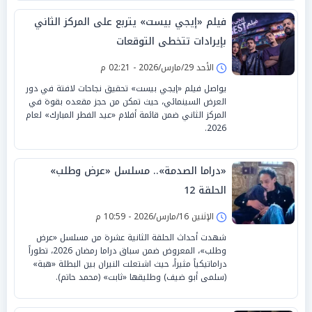
فيلم «إيجي بيست» يتربع على المركز الثاني
بإيرادات تتخطى التوقعات
الأحد 29/مارس/2026 - 02:21 م
يواصل فيلم «إيجي بيست» تحقيق نجاحات لافتة في دور
العرض السينمائي، حيث تمكن من حجز مقعده بقوة في
المركز الثاني ضمن قائمة أفلام «عيد الفطر المبارك» لعام
2026.
«دراما الصدمة».. مسلسل «عرض وطلب»
الحلقة 12
الإثنين 16/مارس/2026 - 10:59 م
شهدت أحداث الحلقة الثانية عشرة من مسلسل «عرض
وطلب»، المعروض ضمن سباق دراما رمضان 2026، تطوراً
دراماتيكياً مثيراً، حيث اشتعلت النيران بين البطلة «هبة»
(سلمى أبو ضيف) وطليقها «ثابت» (محمد حاتم).