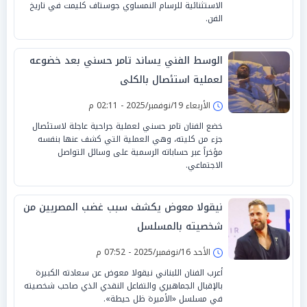
الاستثنائية للرسام النمساوي جوستاف كليمت في تاريخ
الفن.
الوسط الفني يساند تامر حسني بعد خضوعه
لعملية استئصال بالكلى
الأربعاء 19/نوفمبر/2025 - 02:11 م
خضع الفنان تامر حسني لعملية جراحية عاجلة لاستئصال
جزء من كليته، وهي العملية التي كشف عنها بنفسه
مؤخراً عبر حساباته الرسمية على وسائل التواصل
الاجتماعي.
نيقولا معوض يكشف سبب غضب المصريين من
شخصيته بالمسلسل
الأحد 16/نوفمبر/2025 - 07:52 م
أعرب الفنان اللبناني نيقولا معوض عن سعادته الكبيرة
بالإقبال الجماهيري والتفاعل النقدي الذي صاحب شخصيته
في مسلسل «الأميرة ظل حيطة».