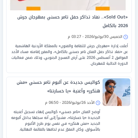
«Sold Out».. نفاد تذاكر حفل تامر حسني بمهرجان جرش
2026 بالكامل
الخميس 30/يوليو/2026 - 03:27 م
أعلنت إدارة «مهرجان جرش للثقافة والفنون» بالمملكة الأردنية الهاشمية
عن «نفاد تذاكر حفل الفنان تامر حسني بالكامل»، والمقرر إقامته مساء الأحد
الموافق 2 أغسطس 2026 على أرض المسرح الجنوبي، وذلك ضمن فعاليات
الدورة الحالية للمهرجان.
كواليس جديدة عن ألبوم تامر حسني «مش
هتكرر» وأغنية «يا خسارتنا»
الأحد 26/يوليو/2026 - 06:50 م
أوضح الفنان «تامر حسني» كواليس إنهاء تسجيل أغنيته
الجديدة «يا خسارتنا»، مشيراً إلى أنه سجلها بداخل ألبومه
الجديد «مش هتكرر» في نفس يوم طرح الألبوم
بالأسواق، وكان المقرّر عدم لحاقها بالقائمة النهائية.