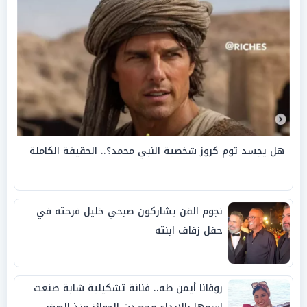
هل يجسد توم كروز شخصية النبي محمد؟.. الحقيقة الكاملة
نجوم الفن يشاركون صبحي خليل فرحته في
حفل زفاف ابنته
روفانا أيمن طه.. فنانة تشكيلية شابة صنعت