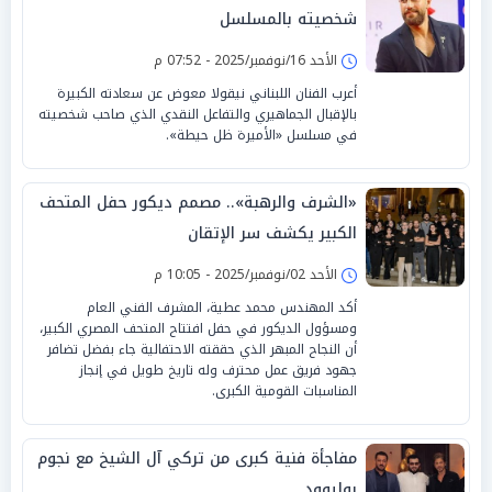
شخصيته بالمسلسل
الأحد 16/نوفمبر/2025 - 07:52 م
أعرب الفنان اللبناني نيقولا معوض عن سعادته الكبيرة
بالإقبال الجماهيري والتفاعل النقدي الذي صاحب شخصيته
في مسلسل «الأميرة ظل حيطة».
«الشرف والرهبة».. مصمم ديكور حفل المتحف
الكبير يكشف سر الإتقان
الأحد 02/نوفمبر/2025 - 10:05 م
أكد المهندس محمد عطية، المشرف الفني العام
ومسؤول الديكور في حفل افتتاح المتحف المصري الكبير،
أن النجاح المبهر الذي حققته الاحتفالية جاء بفضل تضافر
جهود فريق عمل محترف وله تاريخ طويل في إنجاز
المناسبات القومية الكبرى.
مفاجأة فنية كبرى من تركي آل الشيخ مع نجوم
بوليوود