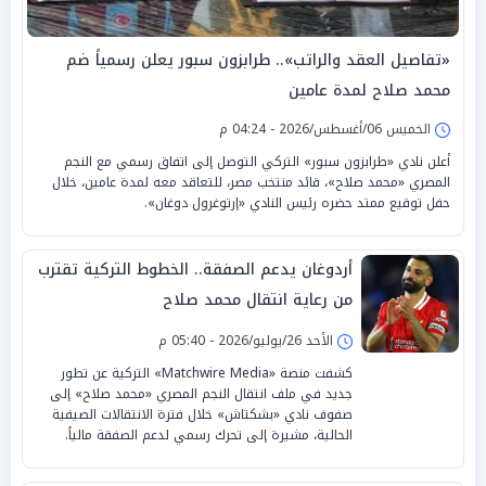
«تفاصيل العقد والراتب».. طرابزون سبور يعلن رسمياً ضم
محمد صلاح لمدة عامين
الخميس 06/أغسطس/2026 - 04:24 م
أعلن نادي «طرابزون سبور» التركي التوصل إلى اتفاق رسمي مع النجم
المصري «محمد صلاح»، قائد منتخب مصر، للتعاقد معه لمدة عامين، خلال
حفل توقيع ممتد حضره رئيس النادي «إرتوغرول دوغان».
أردوغان يدعم الصفقة.. الخطوط التركية تقترب
من رعاية انتقال محمد صلاح
الأحد 26/يوليو/2026 - 05:40 م
كشفت منصة «Matchwire Media» التركية عن تطور
جديد في ملف انتقال النجم المصري «محمد صلاح» إلى
صفوف نادي «بشكتاش» خلال فترة الانتقالات الصيفية
الحالية، مشيرة إلى تحرك رسمي لدعم الصفقة مالياً.