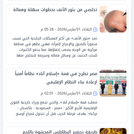
تخلصي من بثور الأنف بخطوات سهلة وفعالة
الثلاثاء 31/مارس/2026 - 05:28 م
تعد «بثور الأنف» من أكثر المشكلات الجلدية التي تسبب
شعوراً بالضيق والإحراج للمرأة، فهي تظهر في منطقة
مركزية من الوجه يصعب إخفاؤها، مما يدفع الكثيرات
للبحث الحثيث عن وسائل فعالة وسريعة للتخلص منها.
مصر تطرح في قمة «إسلام آباد» نظاماً أمنياً
لإعادة بناء النظام الإقليمي
الثلاثاء 31/مارس/2026 - 02:01 م
تنعقـد قمة «إسلام آباد»، والتي تجمع وزراء خارجية القوى
الإقليمية الأربع الأكبر : «مصر - السعودية - باكستان -
تركيا»؛ بهدف فرملة الحرب قبل أن تتحول لصراع أوسع.
طريقة تحضير البطاطس المحشوة باللحم