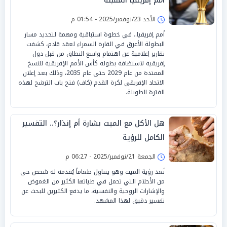
أمم إفريقيا المقبلة
الأحد 23/نوفمبر/2025 - 01:54 م
أمم إفريقيا.. في خطوة استباقية ومهمة لتحديد مسار
البطولة الأعرق في القارة السمراء لعقد قادم، كشفت
تقارير إعلامية عن اهتمام واسع النطاق من قبل دول
إفريقية لاستضافة بطولة كأس الأمم الإفريقية للنسخ
الممتدة من عام 2029 حتى عام 2035، وذلك بعد إعلان
الاتحاد الإفريقي لكرة القدم (كاف) فتح باب الترشح لهذه
الفترة الطويلة.
هل الأكل مع الميت بشارة أم إنذار؟.. التفسير
الكامل للرؤية
الجمعة 21/نوفمبر/2025 - 06:27 م
تُعد رؤية الميت وهو يتناول طعاماً يُقدمه له شخص حي
من الأحلام التي تحمل في طياتها الكثير من الغموض
والإشارات الروحية والنفسية، ما يدفع الكثيرين للبحث عن
تفسير دقيق لهذا المشهد.