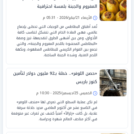
المفروم والجبنة بلمسة احترافية
الأربعاء 21/يناير/2026 - 05:31 م
تُعد أطباق البطاطس من الوجبات التي تحظى بإجماع
عالمي، فهي المادة الخام التي تتشكل لتناسب كافة
الأذواق، ومن بين أشهى الطرق لتقديمها، تبرز وصفة
«البطاطس المحشوة باللحم المفروم والجبنة»، والتي
تجمع بين القوام الكريمي للبطاطس المطهوة، ونكهة
اللحم الغنية، وشدة الجبنة الساخنة.
«حصن اللوفر».. خطة بـ92 مليون دولار لتأمين
كنوز باريس
الخميس 25/ديسمبر/2025 - 10:30 م
لم تكن عملية السطو التي تعرض لها «متحف اللوفر»
في التاسع عشر من أكتوبر الماضي مجرد حادثة سرقة
عادية، بل كانت «زلزالاً» أمنياً كشف عن ثغرات غير متوقعة
في أكثر متاحف العالم شهرة وحراسة.