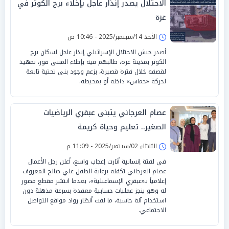
الاحتلال يصدر إنذار عاجل بإخلاء برج الكوثر في
غزة
الأحد 14/سبتمبر/2025 - 10:46 ص
أصدر جيش الاحتلال الإسرائيلي إنذار عاجل لسكان برج
الكوثر بمدينة غزة، طالبهم فيه بإخلاء المبنى فور، تمهيد
لقصفه خلال فترة قصيرة، بزعم وجود بنى تحتية تابعة
لحركة «حماس» داخله أو بمحيطه.
عصام العرجاني يتبنى عبقري الرياضيات
الصغير.. تعليم وحياة كريمة
الثلاثاء 02/سبتمبر/2025 - 11:09 م
في لفتة إنسانية أثارت إعجاب واسع، أعلن رجل الأعمال
عصام العرجاني تكفله برعاية الطفل علي صالح المعروف
إعلامياً بـ«عبقري الإسماعيلية»، بعدما انتشر مقطع مصور
له وهو ينجز عمليات حسابية معقدة بسرعة مذهلة دون
استخدام آلة حاسبة، ما لفت أنظار رواد مواقع التواصل
الاجتماعي.