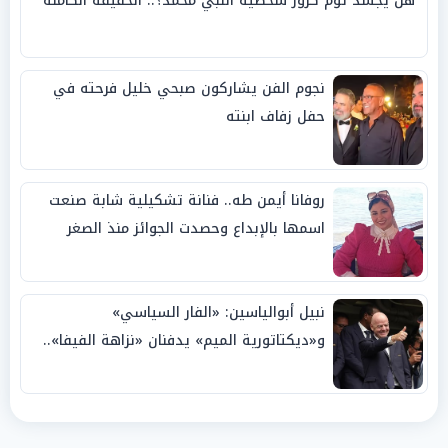
هل يجسد توم كروز شخصية النبي محمد؟.. الحقيقة الكاملة
نجوم الفن يشاركون صبحي خليل فرحته في
حفل زفاف ابنته
روفانا أيمن طه.. فنانة تشكيلية شابة صنعت
اسمها بالإبداع وحصدت الجوائز منذ الصغر
نبيل أبوالياسين: «الفار السياسي»
و«ديكتاتورية الميم» يدفنان «نزاهة الفيفا»..
وإقالة «إنفانتينو» باتت حتمية