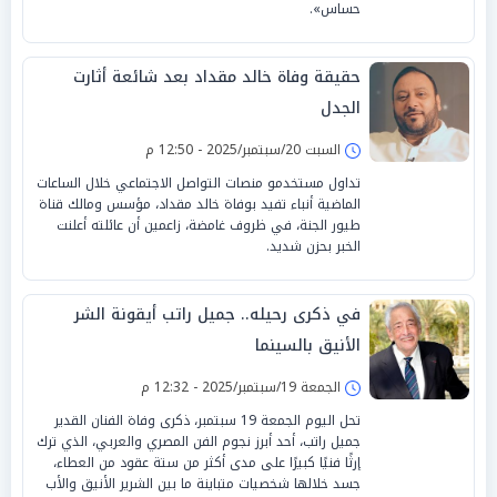
حساس».
حقيقة وفاة خالد مقداد بعد شائعة أثارت
الجدل
السبت 20/سبتمبر/2025 - 12:50 م
تداول مستخدمو منصات التواصل الاجتماعي خلال الساعات
الماضية أنباء تفيد بوفاة خالد مقداد، مؤسس ومالك قناة
طيور الجنة، في ظروف غامضة، زاعمين أن عائلته أعلنت
الخبر بحزن شديد.
في ذكرى رحيله.. جميل راتب أيقونة الشر
الأنيق بالسينما
الجمعة 19/سبتمبر/2025 - 12:32 م
تحل اليوم الجمعة 19 سبتمبر، ذكرى وفاة الفنان القدير
جميل راتب، أحد أبرز نجوم الفن المصري والعربي، الذي ترك
إرثًا فنيًا كبيرًا على مدى أكثر من ستة عقود من العطاء،
جسد خلالها شخصيات متباينة ما بين الشرير الأنيق والأب