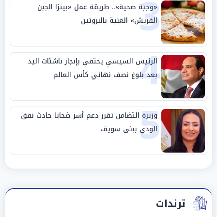
3
«وجبة صحية».. طريقة عمل «بيتزا الجبن
القريش» الغنية بالبروتين
4
الرئيس السيسي يحتفي بإنجاز ناشئات اليد
بعد بلوغ نصف نهائي كأس العالم
5
وزيرة التضامن تقرر دعم أسر ضحايا حادث نفق
الودي ببني سويف
ترندات