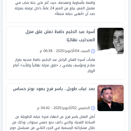
واقعة مأساوية ومفجعة، حيث عُثر على جثة شاب في
مقتبل العمر، يبلغ من العمر 24 عاماً، داخل غرفته بمنزله
بعد أن «أنهى حياته شنقاً».
أسرة عبد الحليم حافظ تعلن غلق منزل
العندليب نهائيًا
السبت 04/أكتوبر/2025 - 06:38 م
فاجأت أسرة الفنان الراحل عبد الحليم حافظ محبيه بقرار
صادم ومؤسف يقضي بـ «غلق منزله نهائياً وللأبد» أمام
الزوار.
بعد غياب طويل.. ياسر فرج يعود بوتر حساس
الخميس 02/أكتوبر/2025 - 04:42 م
أعلن الفنان ياسر فرج عن انتهاء فترة غيابه الطويلة عن
الساحة الفنية، والتي دامت نحو خمس سنوات، وذلك من
خلال مشاركته الرسمية في الجزء الثاني من مسلسل «وتر