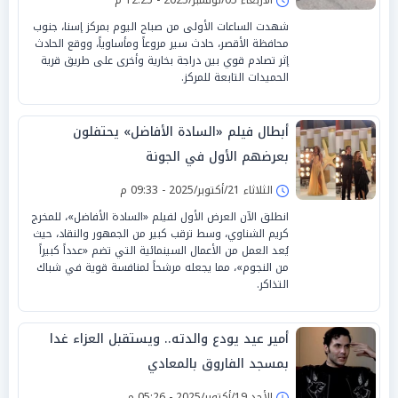
شهدت الساعات الأولى من صباح اليوم بمركز إسنا، جنوب
محافظة الأقصر، حادث سير مروعاً ومأساوياً، ووقع الحادث
إثر تصادم قوي بين دراجة بخارية وأخرى على طريق قرية
الحميدات التابعة للمركز.
أبطال فيلم «السادة الأفاضل» يحتفلون
بعرضهم الأول في الجونة
الثلاثاء 21/أكتوبر/2025 - 09:33 م
انطلق الآن العرض الأول لفيلم «السادة الأفاضل»، للمخرج
كريم الشناوي، وسط ترقب كبير من الجمهور والنقاد، حيث
يُعد العمل من الأعمال السينمائية التي تضم «عدداً كبيراً
من النجوم»، مما يجعله مرشحاً لمنافسة قوية في شباك
التذاكر.
أمير عيد يودع والدته.. ويستقبل العزاء غدا
بمسجد الفاروق بالمعادي
الأحد 19/أكتوبر/2025 - 05:26 م