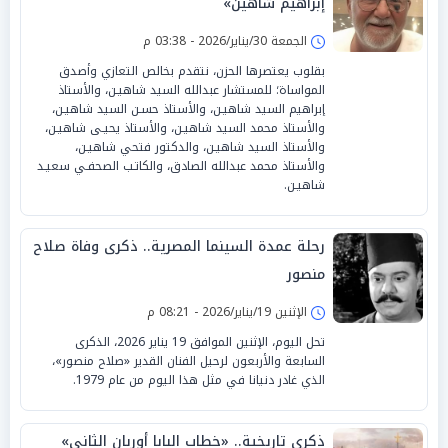
إبراهيم شاهين»
الجمعة 30/يناير/2026 - 03:38 م
بقلوب يعتصرها الحزن، نتقدم بخالص التعازي وأصدق
المواساة؛ للمستشار عبدالله السيد شاهيـن، والأستاذ
إبراهيم السيد شاهيـن، والأستاذ حسـن السيد شاهيـن،
والأستاذ محمد السيد شاهيـن، والأستاذ يحيـى شاهيـن،
والأستاذ السيد شاهيـن، والدكتور فتحي شاهيـن،
والأستاذ محمد عبدالله الصادق، والكاتـب الصحفـي سعيـد
شاهيـن.
رحلة عمدة السينما المصرية.. ذكرى وفاة صلاح
منصور
الإثنين 19/يناير/2026 - 08:21 م
تحل اليوم، الإثنين الموافق 19 يناير 2026، الذكرى
السابعة والأربعون لرحيل الفنان القدير «صلاح منصور»،
الذي غادر دنيانا في مثل هذا اليوم من عام 1979.
ذكرى تاريخية.. «خطاب البابا أوربان الثاني»