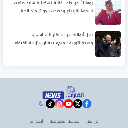
روفانا أيمن طه.. فنانة تشكيلية شابة صنعت
اسمها بالإبداع وحصدت الجوائز منذ الصغر
نبيل أبوالياسين: «الفار السياسي»
و«ديكتاتورية الميم» يدفنان «نزاهة الفيفا»..
وإقالة «إنفانتينو» باتت حتمية
instagram
tiktok
youtube
twitter
facebook
من نحن
سياسة الخصوصية
اتصل بنا