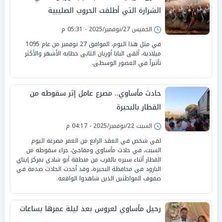
الشرارة التي أطلقت الحروب الصليبية
الخميس 27/نوفمبر/2025 - 05:31 م
في مثل هذا اليوم، الموافق 27 نوفمبر من عام 1095
ميلادية، ألقى البابا أوربان الثاني خطابه الأشهر والأكثر
تأثيراً في العصور الوسطى.
حادث مأساوي.. مصرع عامل إثر سقوطه من
القطار بالبحيرة
السبت 22/نوفمبر/2025 - 04:17 م
لقي شخص في العقد الرابع من العمر مصرعه اليوم
السبت، في حادث مأساوي ومفاجئ، جراء سقوطه من
القطار أثناء سيره بالقرب من منطقة أبو شادي بمركز إيتاي
البارود في محافظة البحيرة، وقد أحدث الحادث صدمة في
صفوف المواطنين الذين شاهدوا الواقعة.
رحيل مأساوي لعروس بعد ليلة عمرها بساعات