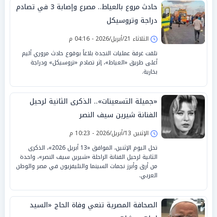
حادث مروع بالعياط.. مصرع وإصابة 3 في تصادم
دراجة وتروسيكل
الثلاثاء 21/أبريل/2026 - 04:16 م
تلقت غرفة عمليات النجدة بلاغاً بوقوع حادث مروري أليم
أعلى طريق «العياط»، إثر تصادم «تروسيكل» ودراجة
بخارية.
«جميلة التسعينات».. الذكرى الثانية لرحيل
الفنانة شيرين سيف النصر
الإثنين 13/أبريل/2026 - 10:23 م
تحل اليوم الإثنين، الموافق «13 أبريل 2026»، الذكرى
الثانية لرحيل الفنانة الراحلة «شيرين سيف النصر»، واحدة
من أرق وأبرز نجمات السينما والتليفزيون في مصر والوطن
العربي.
الصحافة المصرية تنعي وفاة الحاج «السيد