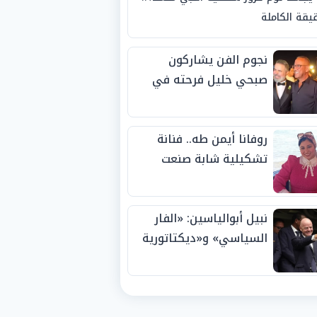
يقة الكاملة
نجوم الفن يشاركون
صبحي خليل فرحته في
حفل زفاف ابنته
روفانا أيمن طه.. فنانة
تشكيلية شابة صنعت
اسمها بالإبداع وحصدت
الجوائز منذ الصغر
نبيل أبوالياسين: «الفار
السياسي» و«ديكتاتورية
الميم» يدفنان «نزاهة
الفيفا».. وإقالة
«إنفانتينو» باتت حتمية