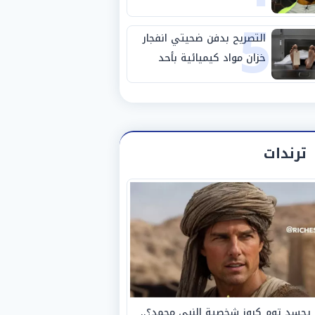
5
استبعاده المفاجئ من
الزمالك
التصريح بدفن ضحيتي انفجار
خزان مواد كيميائية بأحد
مصانع الفيوم
ترندات
يجسد توم كروز شخصية النبي محمد؟..