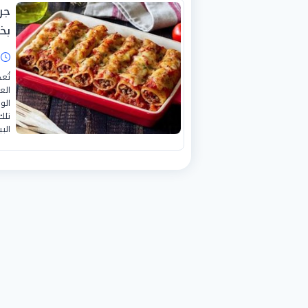
جر
بخ
ا
تُع
الع
الو
تلك
الب