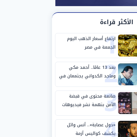
الأكثر قراءة
1
ارتفاع أسعار الذهب اليوم
الجمعة في مصر
2
بعد 13 عامًا.. أحمد مكي
وماجد الكدواني يجتمعان في
3
«فرصة سعيدة»
صانعة محتوى في قبضة
الأمن بتهمة نشر فيديوهات
4
خادشة للحياء
«دول عصابة».. أنس وائل
يكشف كواليس أزمة