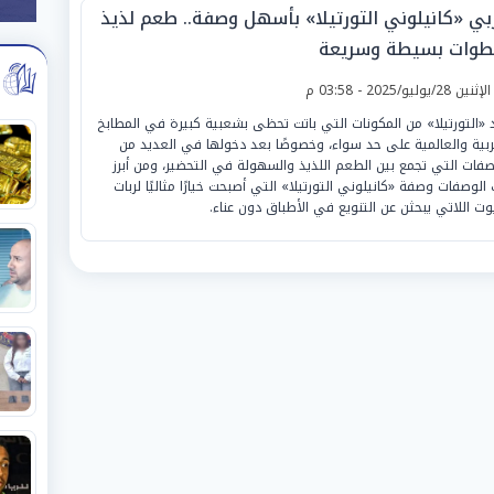
بي «كانيلوني التورتيلا» بأسهل وصفة.. طعم لذيذ
طوات بسيطة وسريعة
لإثنين 28/يوليو/2025 - 03:58 م
د «التورتيلا» من المكونات التي باتت تحظى بشعبية كبيرة في المطابخ
ربية والعالمية على حد سواء، وخصوصًا بعد دخولها في العديد من
صفات التي تجمع بين الطعم اللذيذ والسهولة في التحضير، ومن أبرز
 الوصفات وصفة «كانيلوني التورتيلا» التي أصبحت خيارًا مثاليًا لربات
يوت اللاتي يبحثن عن التنويع في الأطباق دون عناء.