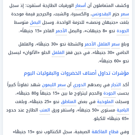
وكشف المتعاملون أن
أسعار
الورقيات الطازجة استقرت؛ إذ سجل
سعر
حزم
البقدونس
، والكسبرة، والشبت، والجرجير قيمة موحدة
بلغت «جنيهان ونصف» للحزمة الواحدة. وسجل
البصل
متوسط
الجودة
نحو «8 جنيهات»، والبصل
الأحمر
الفاخر «15 جنيهاً».
وبلغ
سعر
الفلفل
الأحمر
والشطة نحو «30 جنيهًا»، والفلفل
الحامي «30 جنيهًا»، في حين قفز
الفلفل
الحلو «الألوان» ليسجل
نحو «60 جنيهاً».
مؤشرات تداول أصناف الخضروات والبقوليات اليوم
أكد
التجار
في رصدهم
الدوري
أن
سعر
الليمون
شهد تفاوتاً كبيراً
بحسب
الجودة
والحجم ليتراوح ما بين «15 جنيهاً و80 جنيهًا»،
وسجلت
الملوخية
في بعض
المناطق
نحو «25 جنيهًا»، وبلغت
البامية
مستوى «50 جنيهاً»، واستقر ورق
العنب
الطازج عند حدود
«65 جنيهًا» للكيلو.
وفي
قطاع
الفاكهة
الصيفية، سجل الكنتالوب نحو «15 جنيهًا»