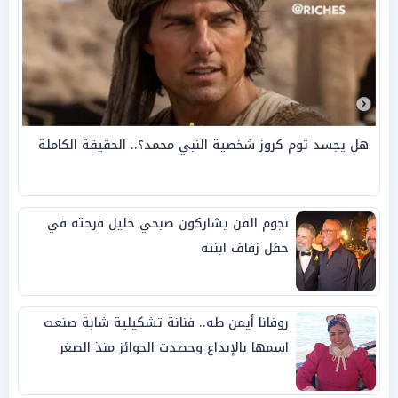
هل يجسد توم كروز شخصية النبي محمد؟.. الحقيقة الكاملة
نجوم الفن يشاركون صبحي خليل فرحته في
حفل زفاف ابنته
روفانا أيمن طه.. فنانة تشكيلية شابة صنعت
اسمها بالإبداع وحصدت الجوائز منذ الصغر