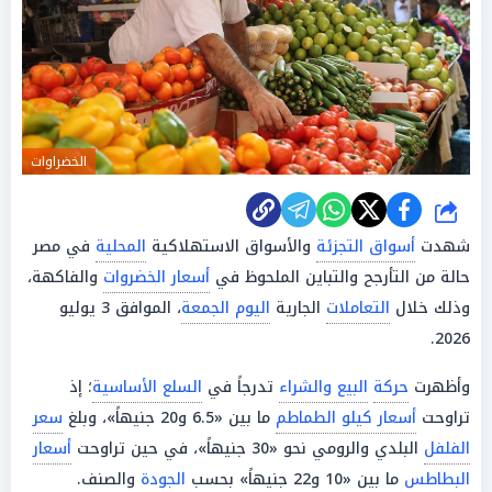
الخضراوات
شارك
شهدت
أسواق التجزئة
والأسواق الاستهلاكية
المحلية
في مصر
حالة من التأرجح والتباين الملحوظ في
أسعار الخضروات
والفاكهة،
وذلك خلال
التعاملات
الجارية
اليوم الجمعة
، الموافق 3 يوليو
2026.
وأظهرت
حركة
البيع والشراء
تدرجاً في
السلع الأساسية
؛ إذ
تراوحت
أسعار كيلو الطماطم
ما بين «6.5 و20 جنيهاً»، وبلغ
سعر
الفلفل
البلدي والرومي نحو «30 جنيهاً»، في حين تراوحت
أسعار
البطاطس
ما بين «10 و22 جنيهاً» بحسب
الجودة
والصنف.