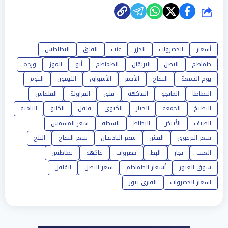
شارك
أسعار
الخضروات
الجزر
عنب
القلق
البطاطس
طماطم
البصل
البرتقال
الطماطم
أبو
الموز
وردة
يوم الجمعة
التفاح
الأحمر
الأسواق
الليمون
الثوم
البطاطا
المانجو
الفاكهة
قلق
الفراولة
القلقاس
البطيخ
الجمعة
الخيار
الكيوي
فلفل
الكابو
البامية
الصيف
الأبيض
البطاط
الشطة
سعر المشمش
سعر البرقوق
القش
سعر الباذنجان
سعر التفاح
البلح
العنب
تجار
البط
خضروات
فاكهه
بطاطس
سوق العبور
أسعار الطماطم
سعر البصل
الفلفل
اسعار الخضروات
القارئ نيوز