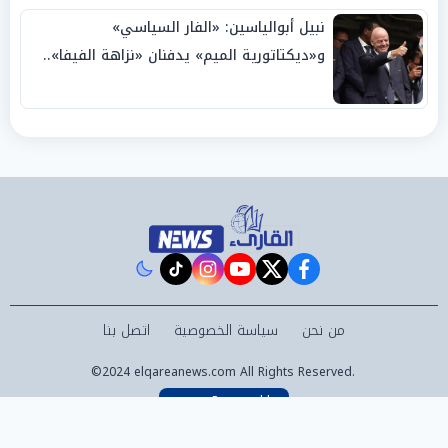
نبيل أبوالياسين: «الفار السياسي»
و«ديكتاتورية الميم» يدفنان «نزاهة الفيفا»..
وإقالة «إنفانتينو» باتت حتمية
instagram
tiktok
youtube
twitter
facebook
من نحن
سياسة الخصوصية
اتصل بنا
©2024 elqareanews.com All Rights Reserved.
Powered by