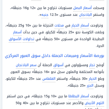
وسجلت
أسعار
البصل
مستويات تتراوح ما بين «12 و16 جنيهًا»،
واستقر
الباذنجان
عند مستوى «12.5
جنيه
».
وتراوحت
أسعار
الخيار
في
محلات
التجزئة ما بين «10 و25 جنيهاً»،
وبلغت الكوسة نحو «25 جنيهاً» للكيلو، في حين بدأت
أسعار
البطيخة الواحدة من مستوى «50 جنيهاً» في
تداولات
الأسواق
الحرة.
بورصة الأسعار ومبيعات الجملة داخل سوق العبور المركزي
أوضح
تجار
ومسؤولون في
أسواق
الجملة أن
سعر الباذنجان
بأنواعه المختلفة والملون سجل نحو «16 جنيهاً» بسوق العبور،
وبلغ
الخيار
«30 جنيهاً»، واستقر
القلقاس
عند «25 جنيهاً» للكيلو،
وسجل
الجزر
«25 جنيهًا».
وتراوحت
أسعار
البطاطا
ما بين «10 و15 جنيهًا»، في حين استقر
الثوم
الأبيض
والأحمر عند مستويات تتراوح ما بين «40 و50