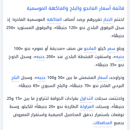
قائمة أسعار المانجو والبلح والفاكهة الموسمية
اختتم
التجار
تقريرهم برصد أصناف
الفاكهة
الموسمية الفاخرة؛ إذ
سجل البرقوق البلدي نحو «120 جنيهًا»، والبرقوق المستورد «250
جنيهًا».
وبلغ
سعر
كيلو
المانجو
من صنف «صديقة أو نعوم» نحو «100
جنيه
»، واستقرت القشطة البلدي عند «200
جنيه
»، وسجل الخوخ
نحو «35 جنيهًا».
وتراوحت
أسعار
المشمش ما بين «50 و100
جنيه
»، وسجل
البلح
البرحي الفاخر نحو «70 جنيهًا»، والبلح السيوي «65 جنيهًا».
واختتمت سجلات
التداول
بقراءات الجوافة لتتراوح ما بين «15 و25
جنيهاً»، وسجلت
الفراولة
الطازجة نحو «20 جنيهاً» للكيلو، وسط
توقعات باستمرار تدفق المحاصيل الصيفية واستقرار المعروض
بجميع
المحافظات
.