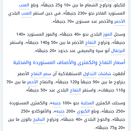
للكيلو، وتراوح الشمام ما بين «10 و25 جنيهاً». وبلغ
العنب
المستورد الفاخر نحو «230 جنيهاً»، في حين استقر
العنب
البلدي
الأحمر
والأخضر عند مستوى «70 جنيهاً».
وسجل
الموز
البلدي نحو «40 جنيهًا»، والموز المستورد «140
جنيهاً»، وتراوح
التفاح
الأخضر ما بين «50 و140 جنيهاً»، واستقر
البرتقال
أبو سرة والصيفي عند حدود «20 جنيهًا».
أسعار التفاح والكمثرى والأصناف المستوردة والمحلية
أظهرت
شاشات
التداول
الاستهلاكية أن
سعر التفاح
الأصفر
يتراوح ما بين «90 جنيهاً و120 جنيهاً»، والتفاح
الأحمر
ما بين «70
و110 جنيهات»، واستقر
التفاح
البلدي عند «50 جنيهاً».
وسجلت الكمثرى
المحلية
نحو «100
جنيه
»، والكمثرى المستوردة
«250 جنيهاً»، وبلغ
الكيوي
«200
جنيه
»، والأفوكادو «250
جنيهًا»، والخوخ البلدي «40 جنيهًا»، وتراوح
البطيخ
بالوزن ما بين
«20 و75 جنيهًا».