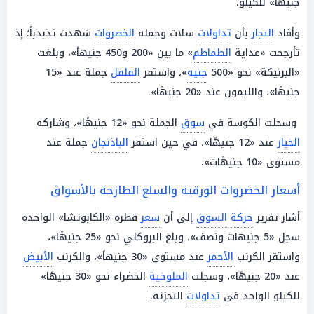
جنيهًا» للكيلو.
وأفاد
التجار
بأن
تداولات
سلات وجملة
الخضروات
شهدت تذبذباً؛ إذ
تأرجحت «عداية
الطماطم
» ما بين «200 و450 جنيهاً»، وبلغت
«البرنيكة» نحو «500
جنيه
»، واستقر
الفلفل
جملة عند «15
جنيهًا»، والليمون عند «20 جنيهًا».
وسجلت الكوسة في
سوق
الجملة نحو «12 جنيهًا»، وشاركه
الخيار
عند «12 جنيهًا»، في حين استقر
الباذنجان
جملة عند
مستوى «10 جنيهًات».
أسعار الخضروات الورقية والسلع الطازجة بالأسواق
أشار تقرير
حركة
السوق
إلى أن
سعر
قطرة «الكابوتشا» الواحدة
سجل «5 جنيهات ونصف»، وبلغ البروكلي نحو «25 جنيهًا»،
واستقر الكرنب
الأحمر
عند مستوى «30 جنيهاً»، والكرنب
الأبيض
عند «20 جنيهًا»، وسجلت
الملوخية
الخضراء نحو «30 جنيهًا»
للكيلو الواحد في
تداولات
التجزئة.