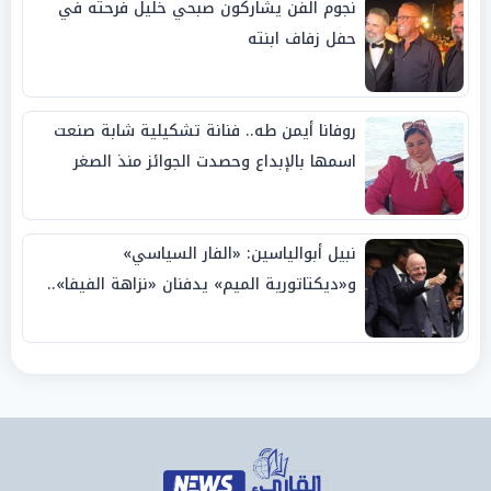
نجوم الفن يشاركون صبحي خليل فرحته في
حفل زفاف ابنته
روفانا أيمن طه.. فنانة تشكيلية شابة صنعت
اسمها بالإبداع وحصدت الجوائز منذ الصغر
نبيل أبوالياسين: «الفار السياسي»
و«ديكتاتورية الميم» يدفنان «نزاهة الفيفا»..
وإقالة «إنفانتينو» باتت حتمية