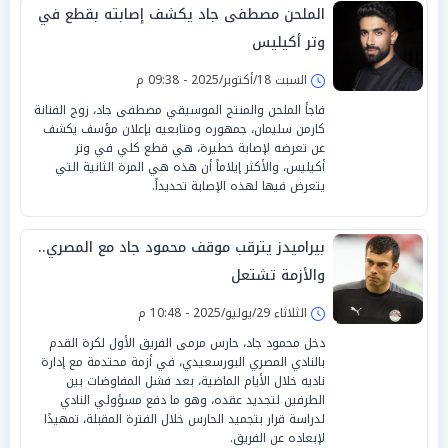
الملحن مصطفى جاد يكشف إصابته بقطع في
وتر أكيليس
السبت 18/أكتوبر/2025 - 09:38 م
فاجأ الملحن والمنتج الموسيقي مصطفى جاد، زوج الفنانة
كارمن سليمان، جمهوره ومتابعيه بإعلان مؤسف يكشف
عن تعرضه لإصابة خطيرة، هي قطع كلي في وتر
أكيليس، والأكثر إيلاماً أن هذه هي المرة الثانية التي
يتعرض فيها لهذه الإصابة تحديداً.
بيراميدز يترقب موقف محمود جاد مع المصري..
والأزمة تشتعل
الثلاثاء 29/يوليو/2025 - 10:48 م
دخل محمود جاد، حارس مرمى الفريق الأول لكرة القدم
بالنادي المصري البورسعيدي، في أزمة محتدمة مع إدارة
ناديه خلال الأيام الماضية، بعد فشل المفاوضات بين
الطرفين لتجديد عقده، وهو ما دفع مسؤولي النادي
لدراسة قرار بتجميد الحارس خلال الفترة المقبلة، تمهيدًا
لإبعاده عن الفريق.