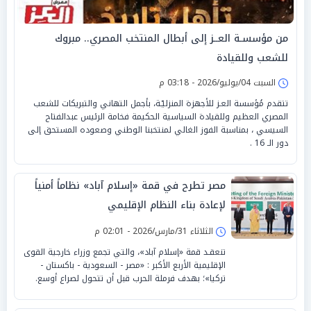
من مؤسسـة العــز إلى أبطال المنتخب المصري.. مبروك
للشعب وللقيادة
السبت 04/يوليو/2026 - 03:18 م
تتقدم مُؤسسة العـز للأجهزة المنزليّـة، بأجمل التهاني والتبريكات للشعب
المصري العظيم وللقيادة السياسية الحكيمة فخامة الرئيس عبدالفتاح
السيسي ، بمناسبة الفوز الغالي لمنتخبنا الوطني وصعوده المستحق إلى
دور الـ 16 .
مصر تطرح في قمة «إسلام آباد» نظاماً أمنياً
لإعادة بناء النظام الإقليمي
الثلاثاء 31/مارس/2026 - 02:01 م
تنعقـد قمة «إسلام آباد»، والتي تجمع وزراء خارجية القوى
الإقليمية الأربع الأكبر : «مصر - السعودية - باكستان -
تركيا»؛ بهدف فرملة الحرب قبل أن تتحول لصراع أوسع.