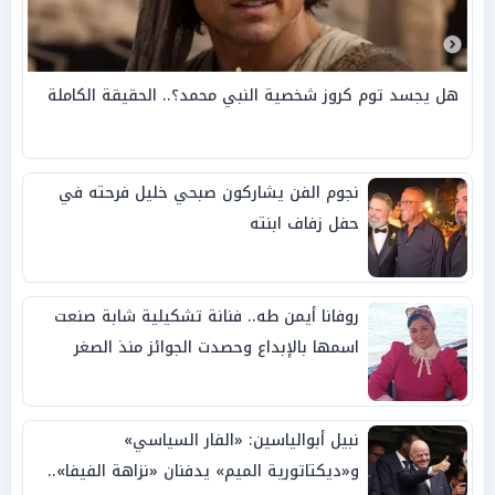
هل يجسد توم كروز شخصية النبي محمد؟.. الحقيقة الكاملة
نجوم الفن يشاركون صبحي خليل فرحته في
حفل زفاف ابنته
روفانا أيمن طه.. فنانة تشكيلية شابة صنعت
اسمها بالإبداع وحصدت الجوائز منذ الصغر
نبيل أبوالياسين: «الفار السياسي»
و«ديكتاتورية الميم» يدفنان «نزاهة الفيفا»..