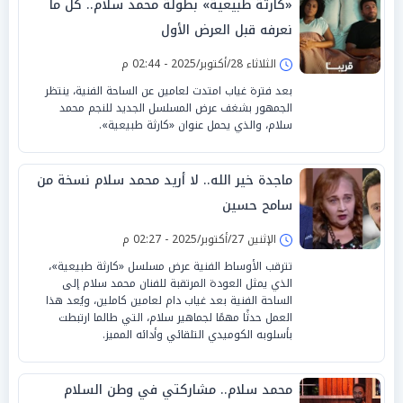
«كارثة طبيعية» بطولة محمد سلام.. كل ما
نعرفه قبل العرض الأول
الثلاثاء 28/أكتوبر/2025 - 02:44 م
بعد فترة غياب امتدت لعامين عن الساحة الفنية، ينتظر
الجمهور بشغف عرض المسلسل الجديد للنجم محمد
سلام، والذي يحمل عنوان «كارثة طبيعية».
ماجدة خير الله.. لا أريد محمد سلام نسخة من
سامح حسين
الإثنين 27/أكتوبر/2025 - 02:27 م
تترقب الأوساط الفنية عرض مسلسل «كارثة طبيعية»،
الذي يمثل العودة المرتقبة للفنان محمد سلام إلى
الساحة الفنية بعد غياب دام لعامين كاملين، ويُعد هذا
العمل حدثًا مهمًا لجماهير سلام، التي طالما ارتبطت
بأسلوبه الكوميدي التلقائي وأدائه المميز.
محمد سلام.. مشاركتي في وطن السلام