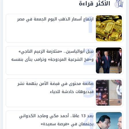
الأكثر قراءة
1
ارتفاع أسعار الذهب اليوم الجمعة في مصر
2
نبيل أبوالياسين.. «متلازمة الزعيم الناجي»
و«فخ الشرعية المزدوجة» وترامب ينأى بنفسه
وحليفه في «ميتم استراتيجي»
3
صانعة محتوى في قبضة الأمن بتهمة نشر
فيديوهات خادشة للحياء
4
بعد 13 عامًا.. أحمد مكي وماجد الكدواني
يجتمعان في «فرصة سعيدة»