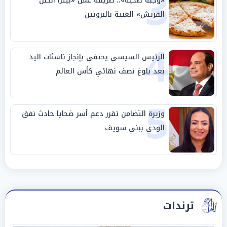
3
«وجبة صحية».. طريقة عمل «بيتزا الجبن
القريش» الغنية بالبروتين
4
الرئيس السيسي يحتفي بإنجاز ناشئات اليد
بعد بلوغ نصف نهائي كأس العالم
5
وزيرة التضامن تقرر دعم أسر ضحايا حادث نفق
الودي ببني سويف
ترندات