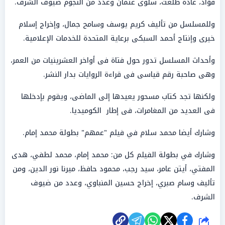
فؤاد، غادة طلعت، سلوى عثمان وعدد من النجوم ضيوف الشرف.
وللمسلسل من تأليف كريم يوسف وسامح جمال، وإخراج إسلام
خيرى وإنتاج أحمد السبكى برعاية المتحدة للخدمات الإعلامية.
وأحداث المسلسل تدور حول فتاة فى أواخر العشرينيات من العمر،
وهى صاحبة رقم قياسى فى قراءة الروايات بدار النشر.
ولكنها تجد كتاب مسحور يعيدها إلى الماضى، ويقوم بإدخلها
فى العديد من المغامرات، فى إطار الكوميديا.
وشارك أيضا محمد سلام في فيلم "عمهم" بطولة محمد إمام.
وشارك في بطولة الفيلم كل من: محمد إمام، محمد لطفي، هدى
المفتي، أيتن عامر، سيد رجب، محمود حافظ، ميرنا نور الدين، ومن
تأليف وسام صبري، إخراج حسين المنباوي، وعدد من ضيوف
الشرف.
شارك