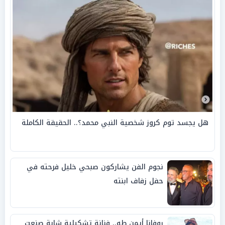
هل يجسد توم كروز شخصية النبي محمد؟.. الحقيقة الكاملة
نجوم الفن يشاركون صبحي خليل فرحته في
حفل زفاف ابنته
روفانا أيمن طه.. فنانة تشكيلية شابة صنعت