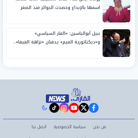
اسمها بالإبداع وحصدت الجوائز منذ الصغر
نبيل أبوالياسين: «الفار السياسي»
و«ديكتاتورية الميم» يدفنان «نزاهة الفيفا»..
وإقالة «إنفانتينو» باتت حتمية
instagram
tiktok
youtube
twitter
facebook
من نحن
سياسة الخصوصية
اتصل بنا