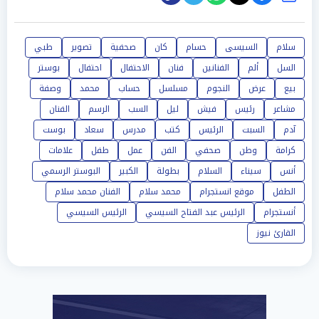
سلام
السيسى
حسام
كان
صحفية
تصوير
طبي
السل
ألم
الفنانين
فنان
الاحتفال
احتفال
بوستر
بيع
عرض
النجوم
مسلسل
حساب
محمد
وصفة
مشاعر
رئيس
فيش
ليل
السب
الرسم
الفنان
آدم
السبت
الرئيس
كتب
مدرس
سعاد
بوست
كرامة
وطن
صحفي
الفن
عمل
طفل
علامات
أنس
سيناء
السلام
بطولة
الكبير
البوستر الرسمي
الطفل
موقع انستجرام
محمد سلام
الفنان محمد سلام
أنستجرام
الرئيس عبد الفتاح السيسي
الرئيس السيسي
القارئ نيوز