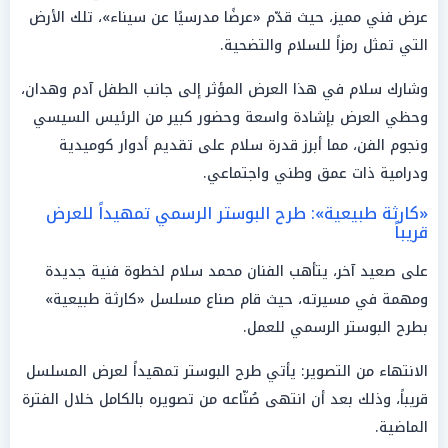
عرض فني مميز، حيث قدّم «عرضًا مدرسيًا عن سيناء»، تلك الأرض
التي تمثل رمزاً للسلام والتضحية.
وشارك سلام في هذا العرض المؤثر إلى جانب الطفل آدم وهدان،
وحظي العرض بإشادة واسعة وحضور كبير من الرئيس السيسي
ونجوم الفن، مما أبرز قدرة سلام على تقديم أدوار كوميدية
ودرامية ذات عمق وطني واجتماعي.
«كارثة طبيعية»: طرح البوستر الرسمي تمهيداً للعرض
قريباً
على صعيد آخر، يتأهب الفنان محمد سلام لخطوة فنية جديدة
ومهمة في مسيرته، حيث قام صناع مسلسل «كارثة طبيعية»
بطرح البوستر الرسمي للعمل.
الانتهاء من التصوير: يأتي طرح البوستر تمهيداً لعرض المسلسل
قريباً، وذلك بعد أن انتهى صُنّاعه من تصويره بالكامل خلال الفترة
الماضية.