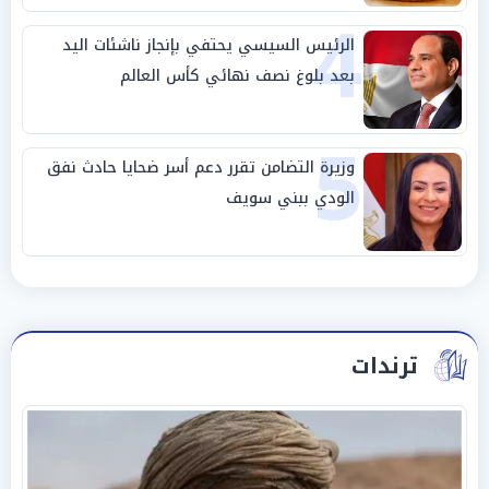
4
الرئيس السيسي يحتفي بإنجاز ناشئات اليد
بعد بلوغ نصف نهائي كأس العالم
5
وزيرة التضامن تقرر دعم أسر ضحايا حادث نفق
الودي ببني سويف
ترندات