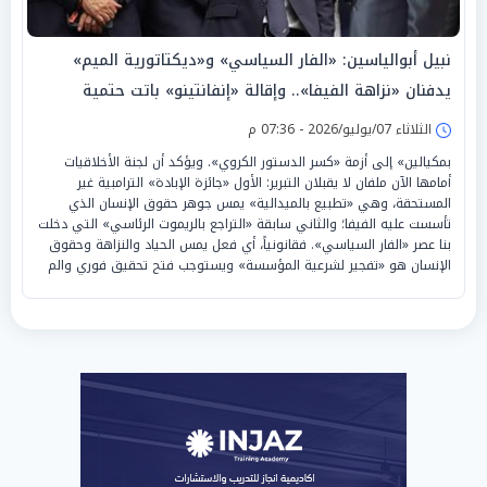
نبيل أبوالياسين: «الفار السياسي» و«ديكتاتورية الميم»
يدفنان «نزاهة الفيفا».. وإقالة «إنفانتينو» باتت حتمية
الثلاثاء 07/يوليو/2026 - 07:36 م
بمكيالين» إلى أزمة «كسر الدستور الكروي». ويؤكد أن لجنة الأخلاقيات
أمامها الآن ملفان لا يقبلان التبرير: الأول «جائزة الإبادة» الترامبية غير
المستحقة، وهي «تطبيع بالميدالية» يمس جوهر حقوق الإنسان الذي
تأسست عليه الفيفا؛ والثاني سابقة «التراجع بالريموت الرئاسي» التي دخلت
بنا عصر «الفار السياسي». فقانونياً، أي فعل يمس الحياد والنزاهة وحقوق
الإنسان هو «تفجير لشرعية المؤسسة» ويستوجب فتح تحقيق فوري والم