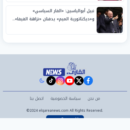
نبيل أبوالياسين: «الفار السياسي»
و«ديكتاتورية الميم» يدفنان «نزاهة الفيفا»..
وإقالة «إنفانتينو» باتت حتمية
instagram
tiktok
youtube
twitter
facebook
من نحن
سياسة الخصوصية
اتصل بنا
©2024 elqareanews.com All Rights Reserved.
Powered by