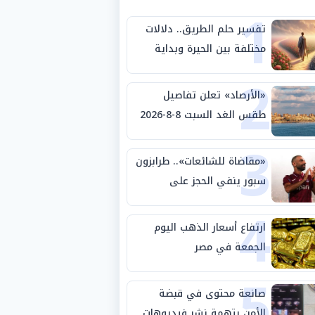
1
تفسير حلم الطريق.. دلالات
مختلفة بين الحيرة وبداية
2
مرحلة جديدة
«الأرصاد» تعلن تفاصيل
طقس الغد السبت 8-8-2026
3
والظواهر الجوية
«مقاضاة للشائعات».. طرابزون
سبور ينفي الحجز على
4
مستحقات محمد صلاح
ارتفاع أسعار الذهب اليوم
الجمعة في مصر
5
صانعة محتوى في قبضة
الأمن بتهمة نشر فيديوهات