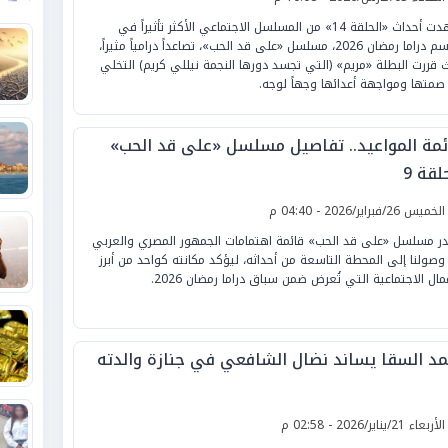
شهدت أحداث «الحلقة 14» من المسلسل الاجتماعي الأكثر تأثيراً في
موسم دراما رمضان 2026، مسلسل «على قد الحب»، تصاعداً درامياً مثيراً،
 قررت البطلة «مريم» (التي تجسد دورها النجمة نيللي كريم) التخلي
صمتها ومواجهة أعدائها وجهاً لوجه.
ئمة المواعيد.. تفاصيل مسلسل «على قد الحب»
لقة 9
لخميس 26/فبراير/2026 - 04:40 م
ر مسلسل «على قد الحب» قائمة اهتمامات الجمهور المصري والعربي
وصولنا إلى المحطة التاسعة من أحداثه، ليؤكد مكانته كواحد من أبرز
عمال الاجتماعية التي تُعرض ضمن سباق دراما رمضان 2026.
مد السقا يساند نضال الشافعي في جنازة والدته
لأربعاء 21/يناير/2026 - 02:58 م