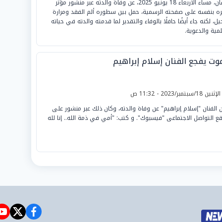
حسان، مساء الأربعاء 18 يونيو 2025، عن وفاة والدته عبر منشور مؤثر
ه بنفسه على صفحته الرسمية، حمل بين سطوره ألم الفقد ومرارة
حيل، لكنه جاء أيضًا حافلًا بالوفاء والتقدير لما قدمته والدته في حياته
لمية والدعوية.
موت يفجع الفنان إسلام إبراهيم
لإثنين 18/سبتمبر/2023 - 11:32 ص
ن الفنان "إسلام إبراهيم" عن وفاة والدته، وكان ذلك عبر منشور على
ع التواصل الاجتماعى "فيسبوك". و كتب: "أمي في ذمة الله.. إنا لله
e
witter
facebook