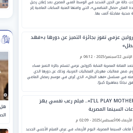
ت حالة من الحزن الشديد في الوسط الفني المصري بعد إعلان رحيل
دة الفنان «نضال الشافعي»، التي وافتها المنية الساعات الماضية إثر
ة صحية مفاجئة ألمت بها.
رولين عزمي تفوز بجائزة التميز عن دورها بـ«فهد
بطل»
لإثنين 22/سبتمبر/2025 - 06:12 م
عد الفنانة المصرية الشابة كارولين عزمي لتسلم جائزة التميز مساء
وم، ضمن فعاليات مهرجان الفضائيات العربية، وذلك عن دورها الذي
ته في مسلسل «فهد البطل»، الذي عُرض في موسم رمضان الماضي
 نجاحًا جماهيريًا كبيرًا.
«I’LL PLAY MOTHER».. فيلم رعب نفسي يهز
هل 
عات السينما المصرية
الحق
لأربعاء 06/أغسطس/2025 - 02:09 م
أ قاعات السينما المصرية، اليوم الأربعاء، في عرض الفيلم الأجنبي الجديد