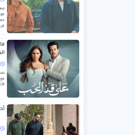
حيث
عن 
قا
الح
ا
تصد
مع 
الأ
أح
ا