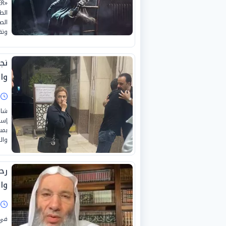
الط
الص
وتف
نج
وا
ا
شار
إسم
بمس
وال
رح
وا
ا
في 