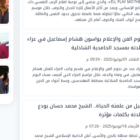
«I’LL PLAY MOTHER»، والذي ينتمي إلى نوعية أفلام الرعب النفسي ذات
ابع الإنساني، ويعد من أكثر الأعمال إثارة للجدل والترقب خلال موسم
يف الحالي، نظرًا لتناوله قصة غامضة تخترق حدود النفس والعائلة،
تح أبواب الشك والخوف أمام كل مشاهد.
وم الفن والإعلام يواسون هشام إسماعيل في عزاء
لدته بمسجد الحامدية الشاذلية
لثلاثاء 01/يوليو/2025 - 09:39 م
ك عدد من نجوم الفن والإعلام في تقديم واجب العزاء للفنان هشام
اعيل، في وفاة والدته، خلال مراسم العزاء التي أقيمت مساء اليوم
جد الحامدية الشاذلية بمنطقة المهندسين، وسط أجواء من الحزن
مواساة.
يل من علمته الحياة.. الشيخ محمد حسان يودع
لدته بكلمات مؤثرة
لأربعاء 18/يونيو/2025 - 07:26 م
لحظة محمّلة بالحزن والأسى، أعلن الداعية الإسلامي الشيخ محمد