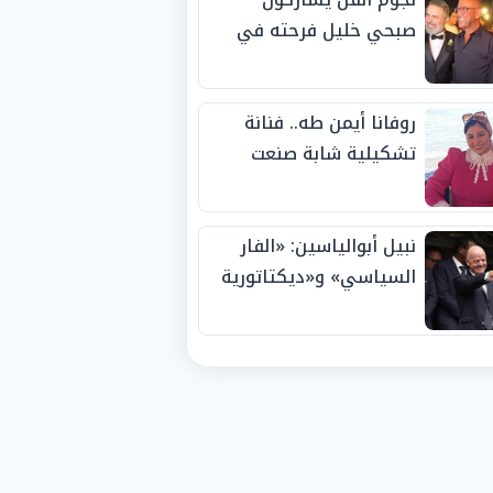
صبحي خليل فرحته في
حفل زفاف ابنته
روفانا أيمن طه.. فنانة
تشكيلية شابة صنعت
اسمها بالإبداع وحصدت
الجوائز منذ الصغر
نبيل أبوالياسين: «الفار
السياسي» و«ديكتاتورية
الميم» يدفنان «نزاهة
الفيفا».. وإقالة
«إنفانتينو» باتت حتمية