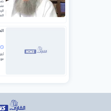
نشر
الر
الع
ال
ا
أعل
موق