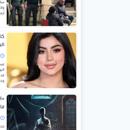
ساد
وال
أزم
كا
ال
ا
تست
الي
قدم
وحقق
قا
ا
تبد