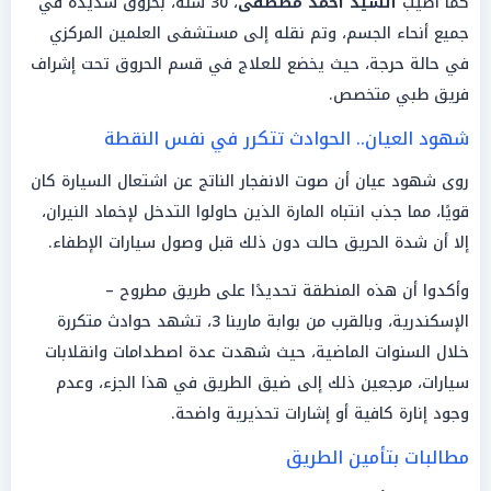
كما أُصيب
السيد أحمد مصطفى
، 30 سنة، بحروق شديدة في
جميع أنحاء الجسم، وتم نقله إلى مستشفى العلمين المركزي
في حالة حرجة، حيث يخضع للعلاج في قسم الحروق تحت إشراف
فريق طبي متخصص.
شهود العيان.. الحوادث تتكرر في نفس النقطة
روى شهود عيان أن صوت الانفجار الناتج عن اشتعال السيارة كان
قويًا، مما جذب انتباه المارة الذين حاولوا التدخل لإخماد النيران،
إلا أن شدة الحريق حالت دون ذلك قبل وصول سيارات الإطفاء.
وأكدوا أن هذه المنطقة تحديدًا على طريق مطروح –
الإسكندرية، وبالقرب من بوابة مارينا 3، تشهد حوادث متكررة
خلال السنوات الماضية، حيث شهدت عدة اصطدامات وانقلابات
سيارات، مرجعين ذلك إلى ضيق الطريق في هذا الجزء، وعدم
وجود إنارة كافية أو إشارات تحذيرية واضحة.
مطالبات بتأمين الطريق