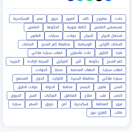
حادث
مطروح
كاف
المرور
حريق
مصر
الإسكندرية
مستشفى العلمين
كثافة مرورية
الحكومة
العلمين
اشتعال النيران
النيران
حوادث
سيارات
القانون
الساعات الأولى
الوسطية
محافظة كفر الشيخ
الساعات
طره
الطرق
حادث مأساوي
انقلاب سيارة ملاكي
كفر الشيخ
حكومة
البن
المركزي
السرعة الزائدة
الجزيرة
انقلاب سيارة
الجهات المختصة
ضحايا
الحوادث
سيارة ملاكي
محافظة البحيرة
الكوارث
الدول
المجتمع
المدن
قانون
الجسم
محافظ
الدولة
حوادث الطرق
التعب
قلب
صلاح
المناطق
المركبات
السن
الحروق
مرور
المنطقة
إسكندرية
أمن
حروق
السفر
سيارة
طالب
القارئ نيوز