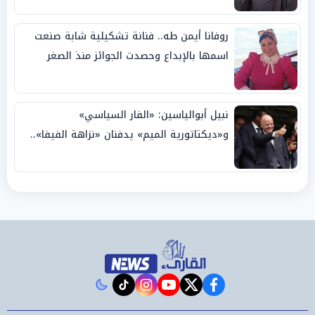
روفانا أيمن طه.. فنانة تشكيلية شابة صنعت
اسمها بالإبداع وحصدت الجوائز منذ الصغر
نبيل أبوالياسين: «الفار السياسي»
و«ديكتاتورية الميم» يدفنان «نزاهة الفيفا»..
وإقالة «إنفانتينو» باتت حتمية
instagram
tiktok
youtube
twitter
facebook