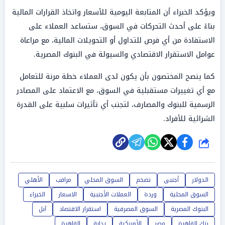
ويؤكد الخبراء أن المتابعة اليومية للأسعار واتخاذ القرارات المالية
بناءً على أحدث التحركات في السوق، ستساعد العملاء على
الاستفادة من أي فرص للتداول أو التحويلات المالية، مع مراعاة
عوامل الاستقرار الاقتصادي والسيولة في البنوك المصرية.
كما ينصح المختصون بأن يكون لدى العملاء خطة مرنة للتعامل
مع أي تغييرات مستقبلية في السوق، مع الاعتماد على المصادر
الرسمية للبنوك والمصارف، لتجنب أي تأثيرات سلبية على القدرة
الشرائية للأفراد.
شارك
الدولار
أجنبى
تضخم
السوق المحلي
مراقب
الأهلي
السوق المحلية
وردة
العملات الأجنبية
الاسعار
الخبراء
البنوك المصرية
السوق المصرفية
استقرار الاقتصاد
آبل
بنك القاهرة
مصر
الأمريكية
بداية
القاهرة