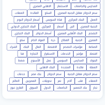
المدارس والجامعات
الاستثمار
الاهلي المصري
سعر الدولار مقابل الجنيه المصري
السلع
الفائدة
العملات
العمل
البنك المركزى
قناة السويس
أسعار الدولار اليوم
الجنية المصري
البن
أسعار
المركزي
البنك التجاري الدولي
التضخم
البنك الأهلي المصري
أسعار الدولار
البنك التجاري
المصري
الجنيه
القطاع
درة
المواد الخام
سلع
الصناعة
مؤشرات التضخم
الاقتصاد
المال
البنك
الشراء
اقتصاد
مؤشر
الخدمات
الاستقرار
التجارة
قنا
البنوك
المدارس
السويس
عمل
الأسبوع
ضغط
العملة
فائدة
المتحدة
البنك الاهلي
سعر الدولار مقابل الجنيه
سعر الدولار
بنك مصر
خدمات
العملاء
قلب
آلام
تمر
تحويلات
المصريين
العالم
تجار
بنك التعمير
الجامعات
الدول
السوق
القارئ نيوز