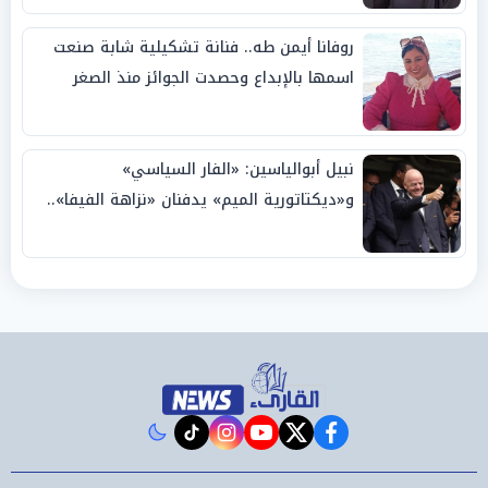
روفانا أيمن طه.. فنانة تشكيلية شابة صنعت
اسمها بالإبداع وحصدت الجوائز منذ الصغر
نبيل أبوالياسين: «الفار السياسي»
و«ديكتاتورية الميم» يدفنان «نزاهة الفيفا»..
وإقالة «إنفانتينو» باتت حتمية
instagram
tiktok
youtube
twitter
facebook