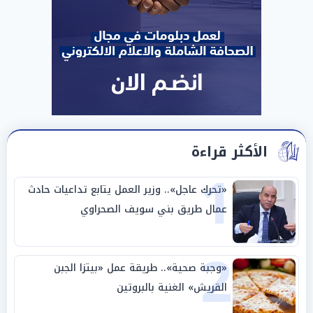
الأكثر قراءة
1
«تحرك عاجل».. وزير العمل يتابع تداعيات حادث
عمال طريق بني سويف الصحراوي
2
«وجبة صحية».. طريقة عمل «بيتزا الجبن
القريش» الغنية بالبروتين