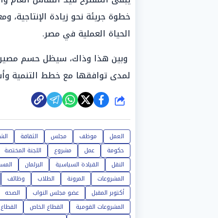
خطوة جريئة نحو زيادة الإنتاجية، وم
الحياة العملية في مصر.
وبين هذا وذاك، سيظل حسم مصير الف
لمدى توافقها مع خطط التنمية وأس
شارك
العمل
موظف
مجلس
الثقافة
ال
حكومة
عمل
مشروع
اللجنة المختصة
النقل
القيادة السياسية
البرلمان
المست
المشروعات
المرونة
الطلاب
وظائف
أكتوبر المقبل
عضو مجلس النواب
الصحه
المشروعات القومية
القطاع الخاص
القطاع