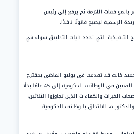
 بالموافقات اللازمة ثم يرفع إلى رئيس
دة الرسمية ليصبح قانونًا نافذًا.
ح التنفيذية التي تحدد آليات التطبيق سواء في
 الحميد كانت قد تقدمت في يوليو الماضي بمقترح
برلماني آخر لرفع الحد الأقصى لسن التعيين في الوظائف الحكومية إلى 45 عامًا بدلًا
لأصحاب الخبرات والكفاءات الذين تجاوزوا الثلاثين،
لدكتوراه، للالتحاق بالوظائف الحكومية.
لبرلماني، وسط انقسام واضح بين مؤيد يرى فيه