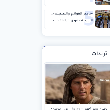
5
ضم محمد صلاح لمدة عامين
«تأخير القوائم والتصنيف»..
البورصة تفرض غرامات مالية
على 14 شركة وصكين
ترندات
يجسد توم كروز شخصية النبي محمد؟..