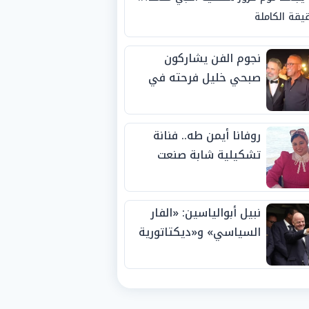
يقة الكاملة
نجوم الفن يشاركون
صبحي خليل فرحته في
حفل زفاف ابنته
روفانا أيمن طه.. فنانة
تشكيلية شابة صنعت
اسمها بالإبداع وحصدت
الجوائز منذ الصغر
نبيل أبوالياسين: «الفار
السياسي» و«ديكتاتورية
الميم» يدفنان «نزاهة
الفيفا».. وإقالة
«إنفانتينو» باتت حتمية