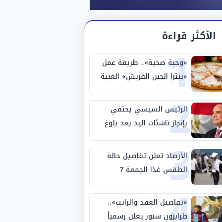
الأكثر قراءة
1
«وجبة صحية».. طريقة عمل
«بيتزا الجبن القريش» الغنية
2
بالبروتين
الرئيس السيسي يحتفي
بإنجاز ناشئات اليد بعد بلوغ
3
نصف نهائي كأس العالم
الأرصاد تعلن تفاصيل حالة
الطقس غدًا الجمعة 7
4
أغسطس 2026
«تفاصيل العقد والراتب»..
طرابزون سبور يعلن رسمياً