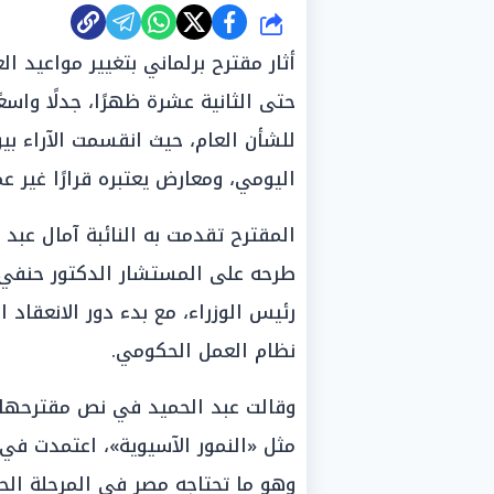
شارك
أثار مقترح برلماني بتغيير مواعيد ا
حتى الثانية عشرة ظهرًا، جدلًا واسع
للشأن العام، حيث انقسمت الآراء بين
اليومي، ومعارض يعتبره قرارًا غير 
المقترح تقدمت به النائبة آمال عبد
طرحه على المستشار الدكتور حنفي 
رئيس الوزراء، مع بدء دور الانعقاد
نظام العمل الحكومي.
وقالت عبد الحميد في نص مقترحها 
مثل «النمور الآسيوية»، اعتمدت في
وهو ما تحتاجه مصر في المرحلة الح