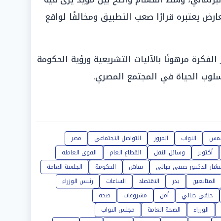
عارض يعتبره قرارًا صعب التطبيق ومخالفًا لواقع
كرة مرهونًا بالآليات التشريعية ورؤية الحكومة
لوب الحياة في المجتمع المصري.
شمس
النواب
المرور
التواصل الاجتماعي
مصر
أكتوبر
وسائل النقل
القطاع العام
القوى العامله
شار الدكتور حنفي جبالي
نقاش
الحكومة
الجلسة العامة
المتابعين
بدر
الاقتصاد
الساعات
رئيس الوزراء
حنفي جبالي
أمن
مشروعات
صحة
الوزراء
الصحة العامة
مجلس النواب