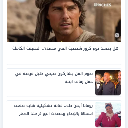
هل يجسد توم كروز شخصية النبي محمد؟.. الحقيقة الكاملة
نجوم الفن يشاركون صبحي خليل فرحته في
حفل زفاف ابنته
روفانا أيمن طه.. فنانة تشكيلية شابة صنعت
اسمها بالإبداع وحصدت الجوائز منذ الصغر