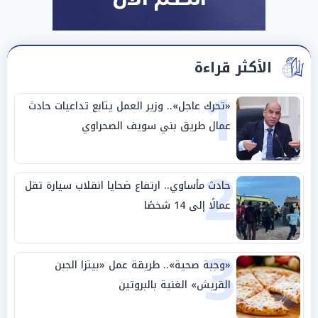
الأكثر قراءة
1
«تحرك عاجل».. وزير العمل يتابع تداعيات حادث
عمال طريق بني سويف الصحراوي
2
حادث مأساوي.. ارتفاع ضحايا انقلاب سيارة تقل
عمالًا إلى 14 شخصًا
3
«وجبة صحية».. طريقة عمل «بيتزا الجبن
القريش» الغنية بالبروتين