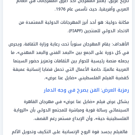
تاريخ عريق: يُعتبر المهرجان أحد أعرق المهرجانات في العالم
العربي وأفريقيا، حيث تأسس عام 1976.
مكانة دولية: هو أحد أبرز المهرجانات الدولية المعتمدة من
الاتحاد الدولي للمنتجين (FIAPF).
الأهداف: يقام المهرجان سنوياً تحت رعاية وزارة الثقافة، ويحرص
في كل دورة على الجمع بين «البعد الفني والبعد المهني»، ما
يجعله منصة رئيسية للحوار بين الثقافات وتعزيز حضور السينما
العربية عالميًا، خاصة الأعمال التي تحمل قضايا إنسانية عميقة
كقضية الفيلم الفلسطيني «ضايل عنا عرض».
رمزية العرض: الفن يصرخ في وجه الدمار
يشكل عرض فيلم «ضايل عنا عرض» في مهرجان القاهرة
السينمائي رسالة قوية ومباشرة للمجتمع الدولي بأن «الرواية
الفلسطينية حية»، وأن الإبداع مستمر رغم القصف.
فالفيلم يجسد قوة الروح الإنسانية على التكيف وتحويل الألم