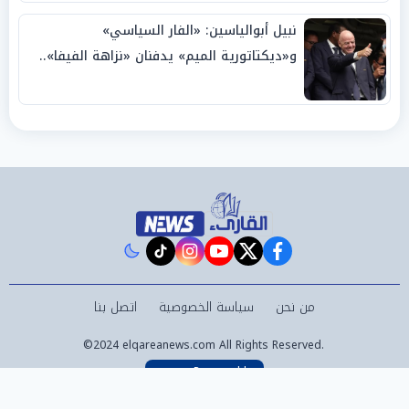
نبيل أبوالياسين: «الفار السياسي»
و«ديكتاتورية الميم» يدفنان «نزاهة الفيفا»..
وإقالة «إنفانتينو» باتت حتمية
instagram
tiktok
youtube
twitter
facebook
من نحن
سياسة الخصوصية
اتصل بنا
©2024 elqareanews.com All Rights Reserved.
Powered by