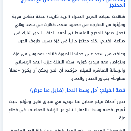
المحتجز
شهدت سجادة العرض الحمراء (الريد كاربت) لحظة تضامن قوية
ومؤثرة من المخرجة مي محمود سعد. ظهرت مي سعد وهي
تحمل صورة للمخرج الفلسطيني أحمد الدنف، الذي شارك في
صناعة الفيلم، لكنه محتجز حالياً في غزة بسبب ظروف الحرب.
وعلقت مي سعد على حملها للصورة قائلة: «محبوس في غزة
ونتواصل معه فيديو كول». هذه اللفتة عززت البعد الإنساني
والرسالة المباشرة للفيلم، مؤكدة أن الفن يمكن أن يكون «فعلاً
مقاوماً» يتجاوز الحصار والدمار.
قصة الفيلم: أمل وسط الدمار (ضايل عنا عرض)
تدور أحداث فيلم «ضايل عنا عرض» في سياق قاسٍ ومؤلم، حيث
تُعرض قصته وسط «الدمار الناتج عن الإبادة الجماعية» في قطاع
غزة.
الشخصيات المحورية: يتتبع العمل فرقة سيرك غزة الحر، المكونة