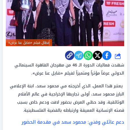
أبطال فيلم «ضايل عنا عرض»
شارك
شهدت فعاليات الدورة الـ 46 من مهرجان القاهرة السينمائي
الدولي عرضاً مؤثراً ومتميزاً لفيلم «ضايل عنا عرض».
يعتبر هذا العمل، الذي أخرجته مي محمود سعد، ابنة الإعلامي
البارز محمود سعد، أولى تجاربها الإخراجية في عالم الأفلام
الوثائقية، وقد حظي العرض بحضور لافت ودعم خاص بسبب
قصته الإنسانية العميقة وارتباطه بالقضية الفلسطينية.
دعم عائلي وفني: محمود سعد في مقدمة الحضور