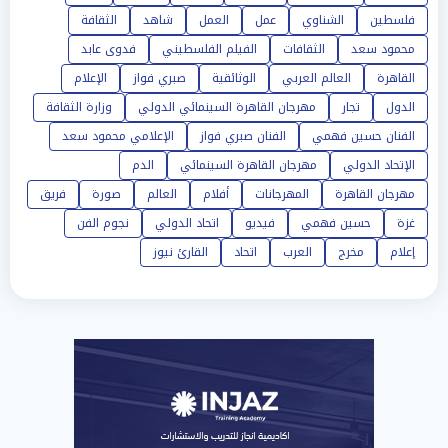
فلسطين
الشناوي
عمل
العمل
شاهد
الثقافة
محمود سعد
الثقافات
الفيلم الفلسطيني
فدوى عابد
القاهرة
العالم العربي
الوثائقية
صبري فواز
الإعلام
الدول
تجار
مهرجان القاهرة السينمائي الدولي
وزارة الثقافة
الفنان حسين فهمي
الفنان صبري فواز
الإعلامي محمود سعد
الإتحاد الدولي
مهرجان القاهرة السينمائي
الدم
مهرجان القاهرة
المهرجانات
أفلام
العالم
صورة
فريق
غزة
حسين فهمي
فيديو
اتحاد الدولي
نجوم الفن
إعلام
مخرج
العرب
اتحاد
القارئ نيوز