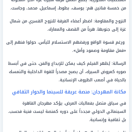
من خمسة فنانين هم: يوسف، بطوط، إسماعيل، محمد، وجاست.
النزوح والمقاومة: اضطر أعضاء الفرقة للنزوح القسري من شمال
غزة إلى جنوبها، هرباً من القصف والمعارك.
ورغم قسوة الواقع ورفضهم الاستسلام لليأس، حولوا فنهم إلى
«فعل مقاومة وصمود وأمل».
الرسالة: يُظهر الفيلم كيف يمكن للإبداع والفن، حتى في أبسط
صوره كعروض السيرك، أن يصبح مصدراً للقوة الداخلية والتمسك
بالحياة في أصعب الظروف الإنسانية.
مكانة المهرجان: منصة عريقة للسينما والحوار الثقافي
في سياق متصل بفعاليات العرض، يؤكد مهرجان القاهرة
السينمائي الدولي مجدداً على دوره كمنصة ليست فنية فحسب،
بل ثقافية وإنسانية.