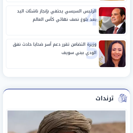
4
الرئيس السيسي يحتفي بإنجاز ناشئات اليد
بعد بلوغ نصف نهائي كأس العالم
5
وزيرة التضامن تقرر دعم أسر ضحايا حادث نفق
الودي ببني سويف
ترندات