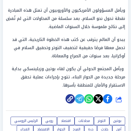
ويأمل المسؤولون الأمريكيون والأوروبيون أن تمثل هذه المبادرة
نقطة تحول نحو السلام، بعد سلسلة من المحاولات التي لم تُفضِ
إلى نتائج ملموسة خلال السنوات الماضية.
يبدو أن العالم يترقب عن كثب هذه الخطوة التاريخية، التي قد
تحمل معها فرصًا حقيقية لتخفيف التوتر وتحقيق السلام في
أوكرانيا، بعد سنوات من الصراع والمعاناة.
ويأمل المجتمع الدولي أن يكون لقاء بوتين وزيلينسكي بداية
مرحلة جديدة من الحوار البناء، تتوج بإجراءات عملية تحقق
الاستقرار والأمان للمنطقة بأسرها.
شارك
بوتين
التوتر
محادثات
اقتصاد
روبي
الرئيس الروسي
أمن
حادث
درة
المرح
الحوار
الاقتصاد
الغذاء