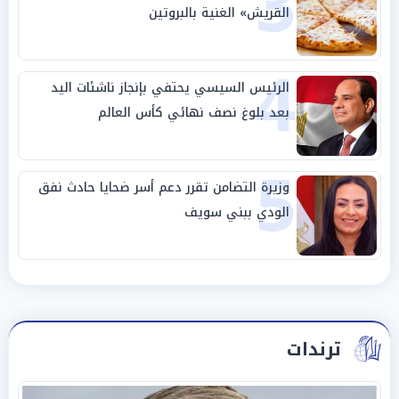
3
القريش» الغنية بالبروتين
4
الرئيس السيسي يحتفي بإنجاز ناشئات اليد
بعد بلوغ نصف نهائي كأس العالم
5
وزيرة التضامن تقرر دعم أسر ضحايا حادث نفق
الودي ببني سويف
ترندات