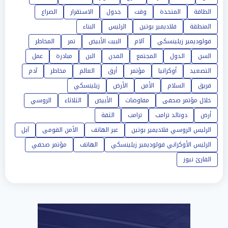
الطاقة
المتحدة
وقت
جدول
الاستقرار
الصراع
المنطقة
فلاديمير بوتين
الرئيس
البناء
فولوديمير زيلينسكي
آلام
البيت الأبيض
تمر
المخاطر
السن
الدول
المجتمع
المدن
البن
مبادرة
عمل
التصعيد
أوكرانيا
مؤتمر
أرق
العالم
مخاطر
آدم
فريق
السلام
الأمن
الأرض
زيلينسكي
خلال مؤتمر صحفى
مفاوضات
الأبيض
الثلاثاء
الروسي
أرض
دونالد ترامب
ترامب
الثقة
الرئيس الروسي فلاديمير بوتين
عبر الهاتف
الأمن القومى
آبل
الرئيس الأوكراني فولوديمير زيلينسكي
الهاتف
مؤتمر صحفي
القارئ نيوز