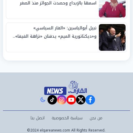
اسمها بالإبداع وحصدت الجوائز منذ الصغر
نبيل أبوالياسين: «الفار السياسي»
و«ديكتاتورية الميم» يدفنان «نزاهة الفيفا»..
وإقالة «إنفانتينو» باتت حتمية
instagram
tiktok
youtube
twitter
facebook
من نحن
سياسة الخصوصية
اتصل بنا
©2024 elqareanews.com All Rights Reserved.