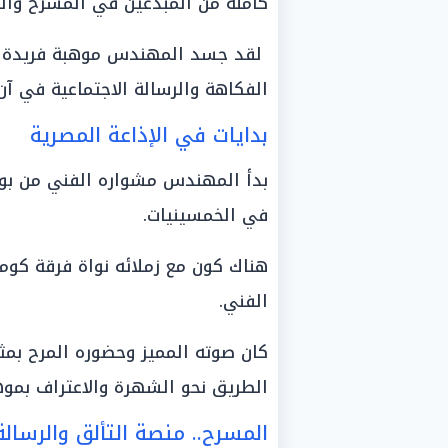
كاملة من المبدعين في المسرح والس
لقد جسد المهندس موهبة فريدة جعل
الفكاهة والرسالة الاجتماعية في آن
بدايات في الإذاعة المصرية
بدأ المهندس مشواره الفني من بوابة
في الخمسينيات.
هناك كون مع زملائه نواة فرقة كومي
الفني.
كان صوته المميز وحضوره المرح بمث
الطريق نحو الشهرة والاعتراف بموه
المسرح.. منصة التألق والرسالة