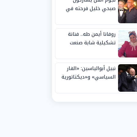
صبحي خليل فرحته في
حفل زفاف ابنته
روفانا أيمن طه.. فنانة
تشكيلية شابة صنعت
اسمها بالإبداع وحصدت
الجوائز منذ الصغر
نبيل أبوالياسين: «الفار
السياسي» و«ديكتاتورية
الميم» يدفنان «نزاهة
الفيفا».. وإقالة
«إنفانتينو» باتت حتمية