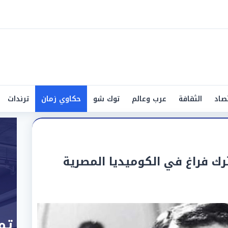
صاد
الثقافة
عرب وعالم
توك شو
حكاوي زمان
ترندات
رك فراغ في الكوميديا المصرية