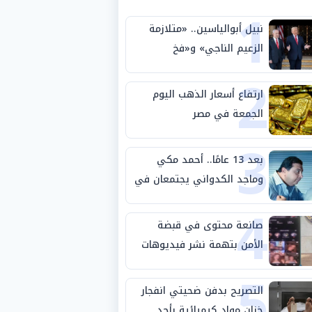
1
نبيل أبوالياسين.. «متلازمة
الزعيم الناجي» و«فخ
2
الشرعية المزدوجة» وترامب
ينأى بنفسه وحليفه في
ارتفاع أسعار الذهب اليوم
«ميتم استراتيجي»
الجمعة في مصر
3
بعد 13 عامًا.. أحمد مكي
وماجد الكدواني يجتمعان في
4
«فرصة سعيدة»
صانعة محتوى في قبضة
الأمن بتهمة نشر فيديوهات
5
خادشة للحياء
التصريح بدفن ضحيتي انفجار
خزان مواد كيميائية بأحد