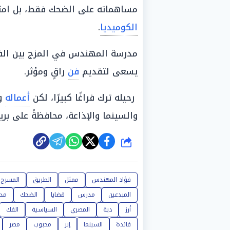
مساهماته على الضحك فقط، بل امتد
الكوميديا
.
مدرسة المهندس في المزج بين الفكا
يسعى لتقديم
فن
راقٍ ومؤثر.
رحيله ترك فراغًا كبيرًا، لكن
أعماله
وم
والسينما والإذاعة، محافظةً على بر
شارك
فؤاد المهندس
ممثل
الطريق
المسرح
المبدعين
مدرس
قضايا
الضحك
مد
أرز
دية
المصري
السياسية
الفك
فائدة
السينما
إبر
محبوب
مصر