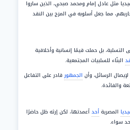
ميديا مثل عادل إمام ومحمد صبحي، الذين ساروا
ربهم، مما جعل أسلوبه في المزج بين النقد
لتسلية، بل حملت قيمًا إنسانية وأخلاقية
قد
البنّاء للسلبيات المجتمعية.
إيصال الرسائل، وأن
الجمهور
قادر على التفاعل
عة والفائدة.
يديا
المصرية
أحد
أعمدتها، لكن إرثه ظل حاضرًا
حد سواء.