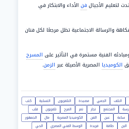
ت لتعليم الأجيال
فن
الأداء والابتكار في
هة والرسالة الاجتماعية تظل مرجعًا لكل فنان
بادئه الفنية مستمرة في التأثير على
المسرح
يق
الكوميديا
المصرية الأصيلة عبر
الزمن
.
التلف
الجمي
مصيدة
التلفزيون
التسلية
كتب
رسة
المجتمع
تجار
تمر
المرح
تلفزيون
قلب
ساعة
عين
الفن
الكوميديا المصرية
مال
الجمهور
البن
طاقة
فريدة
الوسط الفني المصري
الحي