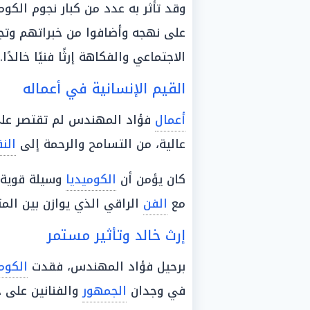
وقد تأثر به عدد من كبار نجوم الكو
على نهجه وأضافوا من خبراتهم وتجا
الاجتماعي والفكاهة إرثًا فنيًا خالدًا.
القيم الإنسانية في أعماله
أعمال
فؤاد المهندس لم تقتصر على ا
عالية، من التسامح والرحمة إلى
الن
كان يؤمن أن
الكوميديا
وسيلة قوية ل
مع
الفن
الراقي الذي يوازن بين المت
إرث خالد وتأثير مستمر
برحيل فؤاد المهندس، فقدت
الكوم
في وجدان
الجمهور
والفنانين على 