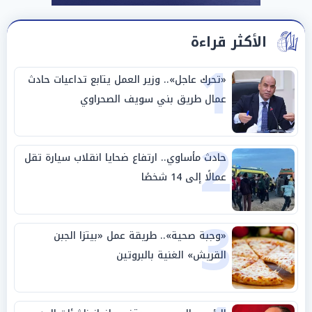
الأكثر قراءة
1
«تحرك عاجل».. وزير العمل يتابع تداعيات حادث
عمال طريق بني سويف الصحراوي
2
حادث مأساوي.. ارتفاع ضحايا انقلاب سيارة تقل
عمالًا إلى 14 شخصًا
3
«وجبة صحية».. طريقة عمل «بيتزا الجبن
القريش» الغنية بالبروتين