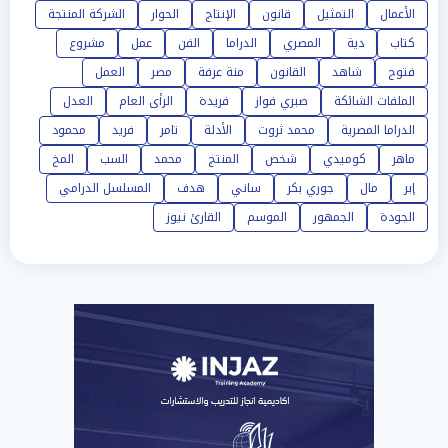
الأعمال
التمثيل
قانون
الإنتاج
الحوار
الشركة المنتجة
كتاب
دية
المصري
الدراما
الفن
عمل
مشروع
فتوح
شاهد
القانون
منة عرفة
مصر
العمل
الملفات الشائكة
صبري فواز
فريدة
الرأى العام
العدل
الدراما المصرية
محمد ثروت
الأدلة
تامر
فريد
محمود
ماهر
كوميدي
شخص
المنتج
محمد
السب
المخ
إبر
مال
جوري بكر
ساني
هدف
المسلسل الدرامي
الجودة
الجمهور
الموسم
القارئ نيوز