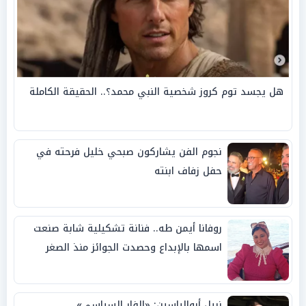
هل يجسد توم كروز شخصية النبي محمد؟.. الحقيقة الكاملة
نجوم الفن يشاركون صبحي خليل فرحته في
حفل زفاف ابنته
روفانا أيمن طه.. فنانة تشكيلية شابة صنعت
اسمها بالإبداع وحصدت الجوائز منذ الصغر
نبيل أبوالياسين: «الفار السياسي»