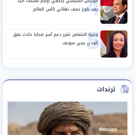
4
الرئيس السيسي يحتفي بإنجاز ناشئات اليد
بعد بلوغ نصف نهائي كأس العالم
5
وزيرة التضامن تقرر دعم أسر ضحايا حادث نفق
الودي ببني سويف
ترندات