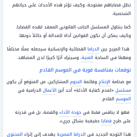
تظل قضاياهم مفتوحة، وكيف تؤثر هذه الأحداث على حياتهم
الشخصية.
كما يتناول المسلسل الجانب القانوني المعقد لهذه القضايا،
وكيف يمكن أن تكون القوانين أداة للعدالة أو حائلاً دونها.
هذا المزيج بين
الدراما
القضائية والإنسانية سيجعله عملًا مختلفًا
ومهمًا في الساحة
الفنية
، وسيترك أثرًا كبيرًا لدى المشاهد.
توقعات بمنافسة قوية في الموسم القادم
مع ضخامة
الإنتاج
وقائمة
النجوم
المشاركين، من المتوقع أن يكون
مسلسل
«لعدم كفاية الأدلة» أحد أبرز
الأعمال
الدرامية في
الموسم
القادم.
فهو لا ينافس فقط في
جودة
الأداء
والقصة، بل في قدرته
على طرح
قضايا
حقيقية بشكل جريء.
هذا التوجه الجديد في
الدراما
المصرية
يهدف إلى إثراء
المحتوى