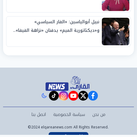
نبيل أبوالياسين: «الفار السياسي»
و«ديكتاتورية الميم» يدفنان «نزاهة الفيفا»..
وإقالة «إنفانتينو» باتت حتمية
instagram
tiktok
youtube
twitter
facebook
من نحن
سياسة الخصوصية
اتصل بنا
©2024 elqareanews.com All Rights Reserved.
Powered by