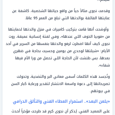
وقدمت نجوى مثالاً حياً من واقع حياتها الشخصية، كاشفة عن
عنايتها الفائقة بوالدتها التي تبلغ من العمر 95 عامًا.
وأوضحت أنها قامت بتركيب كاميرات في منزل والدتها لحمايتها
من «فوبيا الخوف اللي عندها»، وفي لفتة إنسانية عميقة، روت
نجوى كيف أنها اضطرت لرفع والدتها بنفسها من السرير في أحد
الأيام: «شيلتها لوحدي من يومين وحسيت بحاجة في ضهري
بعدها، بس طنشت لأن الحاجة اللي تحصل من ورا الأم فيها
شفاء».
وتُجسد هذه الكلمات أسمى معاني البر والتضحية، وتحولت
تصريحاتها إلى دعوة واسعة الانتشار لتقدير ورعاية كبار السن
في بيوتهم.
«يلعن البعد».. استمرار العطاء الفني والتألق الدرامي
على الصعيد الفني، يُذكر أن نجوى كرم قد طرحت مؤخراً أحدث