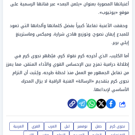
أغنياتها المصورة بعنوان «يلعن البعد» عبر قناتها الرسمية على
موقع «يوتيوب».
وحققت الأغنية تفاعلاً كبيراً بفضل كلماتها وألحانها التي تعود
للمبدع إيفان نصوح، وتوزيع هادي شرارة، وميكس وماسترينغ
إيلي بربر.
أما الكليب، الذي أخرجه كرم نقولا كرم، فيُظهر نجوى كرم في
إطلالة درامية تمزج بين الإحساس القوي والأداء المتقن، مما يعزز
من تفاعل الجمهور مع العمل منذ لحظة طرحه، ويُثبت أن التزام
نجوى كرم بتقديم «الرسالة» الفنية الراقية لا يزال المحرك
الأساسي لإبداعها.
شارك
نجوى كرم
حفل
نوفمبر
ليل
العرب
القري
العربية