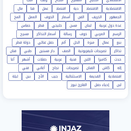
الاقتصادي
الخليج
المسرح
النجاح
وقت
اللب
الاقتصادية
الاقتصاد
دية
اقتصاد
عمل
قنا
مال
الجمهور
الخريف
الفن
أسعار
الخوف
العمل
المخ
عدة دول عربية
لبنان
مسن
خليجي
قطر
حماس
الرسم
العربي
خوف
رسالة
أسعار التذاكر
مسرح
بيع
عمال
ميزة
الخل
ألم
حفل غنائي
دولة قطر
تذاكر
تصريحات تليفزيونية
الصف
دار مسنين
طبي
فنان
حدث
كاميرا
اللبن
فنية
عربية
حفلات
أشهر
أغا
إله
كاش
الفنان
تصريحات
نجاح
أغاني
فني
اقتصادية
القديمة
الاستثنائية
جيب
الأخ
بين
ليلة
لبن
إحياء حفل
القارئ نيوز