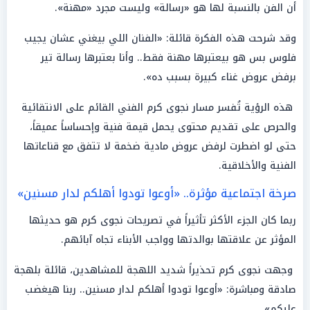
أن الفن بالنسبة لها هو «رسالة» وليست مجرد «مهنة».
وقد شرحت هذه الفكرة قائلة: «الفنان اللي بيغني عشان يجيب
فلوس بس هو بيعتبرها مهنة فقط.. وأنا بعتبرها رسالة تير
برفض عروض غناء كبيرة بسبب ده».
هذه الرؤية تُفسر مسار نجوى كرم الفني القائم على الانتقائية
والحرص على تقديم محتوى يحمل قيمة فنية وإحساساً عميقاً،
حتى لو اضطرت لرفض عروض مادية ضخمة لا تتفق مع قناعاتها
الفنية والأخلاقية.
صرخة اجتماعية مؤثرة.. «أوعوا تودوا أهلكم لدار مسنين»
ربما كان الجزء الأكثر تأثيراً في تصريحات نجوى كرم هو حديثها
المؤثر عن علاقتها بوالدتها وواجب الأبناء تجاه آبائهم.
وجهت نجوى كرم تحذيراً شديد اللهجة للمشاهدين، قائلة بلهجة
صادقة ومباشرة: «أوعوا تودوا أهلكم لدار مسنين.. ربنا هيغضب
عليكم».