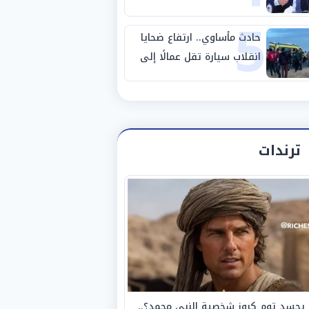
5
طريق بني سويف الصحراوي
حادث مأساوي.. ارتفاع ضحايا
انقلاب سيارة تقل عمالًا إلى
14 شخصًا
ترندات
يجسد توم كروز شخصية النبي محمد؟..