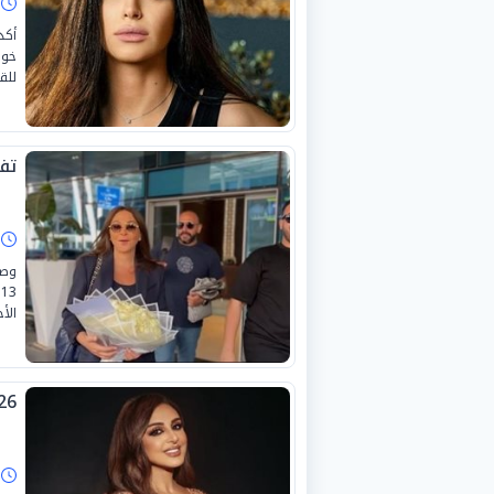
ا
أكد
خوض
للق
تف
ا
وصل
الأ
26 ألف جنيه.. أسعار تذاكر حفل أنغام
ا