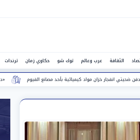
صاد
الثقافة
عرب وعالم
توك شو
حكاوي زمان
ترندات
ميائية بأحد مصانع الفيوم
«دول عصابة».. أنس وائل يكشف كو