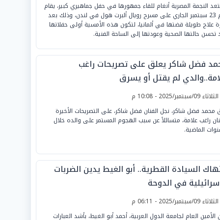
عد النجمة المصرية أنغام للقاء جمهورها في حفل جماهيري كبير، يقام
يوم 23 سبتمبر الجاري على مسرح رويال ألبرت هول في لندن، وذلك بعد
ة علاج طويلة قضتها في ألمانيا، لتكون هذه الأمسية أولى حفلاتها
 تحسن حالتها الصحية وعودتها إلى الساحة الفنية.
مد فضل شاكر يعلق على تصريحات راغب
امة..والدي لم يقتل أو يسرق
لثلاثاء 09/سبتمبر/2025 - 10:08 م
 محمد فضل شاكر، نجل الفنان فضل شاكر، على التصريحات الأخيرة
نان راغب علامة، متسائلاً عن سبب الهجوم المستمر على والده خلال
نوات الماضية.
تهاك السيادة القطرية.. أبو الغيط يدين الضربات
إسرائيلية في الدوحة
لثلاثاء 09/سبتمبر/2025 - 06:11 م
ن الأمين العام لجامعة الدول العربية، أحمد أبو الغيط، بأشد العبارات