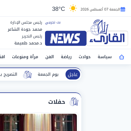
38°C
الجمعة 07 أغسطس 2026
رئيس مجلس الإدارة
محمد جودة الشاعر
رئيس التحرير
د.محمد طعيمة
سياسة
حوادث
رياضة
الفن
مرأة ومنوعات
اقت
عاجل
جوية اليوم الجمعة
التصريح بدفن ضحيتي انفجار خزان مواد كي
حفلات