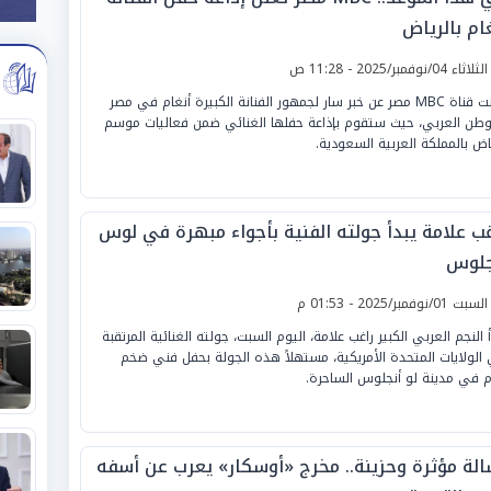
ام بالرياض
لثلاثاء 04/نوفمبر/2025 - 11:28 ص
أعلنت قناة MBC مصر عن خبر سار لجمهور الفنانة الكبيرة أنغام في مصر
وطن العربي، حيث ستقوم بإذاعة حفلها الغنائي ضمن فعاليات موسم
ياض بالمملكة العربية السعودية.
غب علامة يبدأ جولته الفنية بأجواء مبهرة في لوس
جلوس
لسبت 01/نوفمبر/2025 - 01:53 م
أ النجم العربي الكبير راغب علامة، اليوم السبت، جولته الغنائية المرتقبة
الولايات المتحدة الأمريكية، مستهلاً هذه الجولة بحفل فني ضخم
م في مدينة لو أنجلوس الساحرة.
الة مؤثرة وحزينة.. مخرج «أوسكار» يعرب عن أسفه