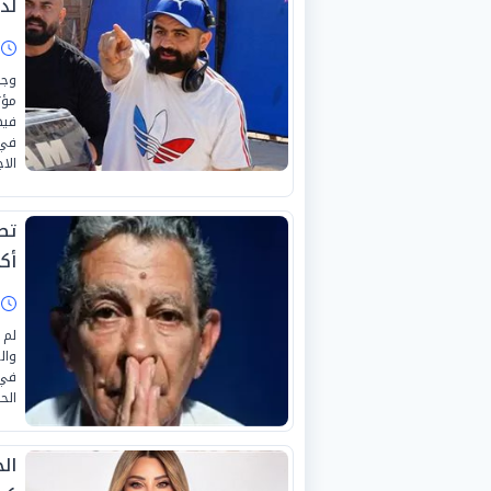
لد
ا
وجه
مؤث
فيه
في 
الا
تص
أكت
ا
وال
في 
الح
ال