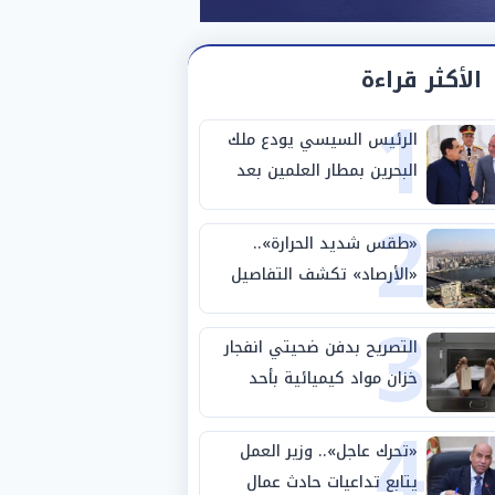
الأكثر قراءة
1
الرئيس السيسي يودع ملك
البحرين بمطار العلمين بعد
2
انتهاء زيارته لمصر
«طقس شديد الحرارة»..
«الأرصاد» تكشف التفاصيل
3
والظواهر الجوية اليوم
الجمعة
التصريح بدفن ضحيتي انفجار
خزان مواد كيميائية بأحد
4
مصانع الفيوم
«تحرك عاجل».. وزير العمل
يتابع تداعيات حادث عمال