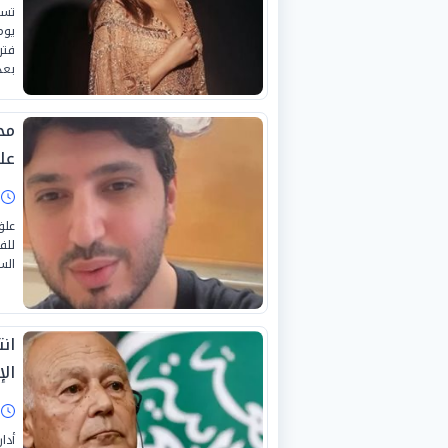
تست
فتر
بعد
مح
عل
ا
علق
للف
الس
ان
ال
ا
أدا