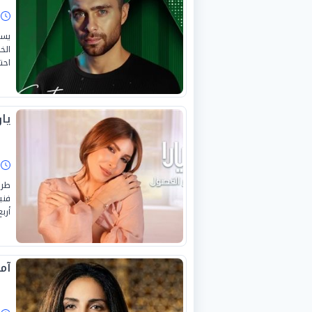
ا
يست
احت
يا
ا
طرح
فني
أرب
آم