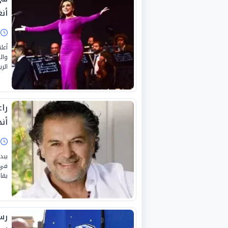
أنغ
ا
وال
الر
را
أن
ا
يبد
في 
يقا
رس