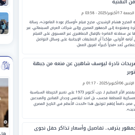
فن التقنية
لجمعة 17/أكتوبر/2025 - 03:58 م
 المخرج هشام الرشيدي، مخرج فيلم «أوسكار عودة الماموث»، رسالة
رة ومفتوحة إلى الجمهور المصري وإلى شركات العرض السينمائي، عبر
ا عن سعادته الغامرة بالإقبال الجماهيري غير المسبوق على الفيلم
أيامه الأولى، مؤكداً أن التعليقات الإيجابية على وسائل التواصل
جتماعي تُعد «فخراً كبيراً» لفريق العمل.
ريحات نادرة ليوسف شاهين عن منعه من جبهة
وبر
لإثنين 06/أكتوبر/2025 - 01:17 م
لم يقتصر الأثر العظيم لـ حرب أكتوبر 1973 على تغيير الخريطة السياسية
عسكرية للمنطقة فحسب، بل امتد ليلامس وجدان الفنانين والمبدعين
مصر، دافعاً إياهم لتوثيق هذا «الحدث الأعظم في التاريخ المصري
ديث».
جمهور يترقب.. تفاصيل وأسعار تذاكر حفل نجوى
هل 