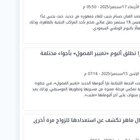
لأربعاء 17/سبتمبر/2025 - 05:50 م
عد الفنان حسام حبيب للقاء جمهوره من جديد، حيث يحيي غدًا
الخميس 18 سبتمبر حفل غنائي ضخم بأحد المراكب النيلية بالقاهرة، وذلك
فالًا باليوم الوطني السعودي.
را تطلق ألبوم «تغيير الفصول» بأجواء مختلفة
لإثنين 15/سبتمبر/2025 - 07:18 م
ت النجمة اللبنانية يارا ألبومها الجديد «تغيير الفصول»، في خطوة
ة تعكس مرحلة مميزة من مسيرتها وتطورها الموسيقي، وذلك بعد
ع سنوات على آخر ألبوماتها «مليت».
ال ماهر تكشف عن استعدادها للزواج مرة أخرى