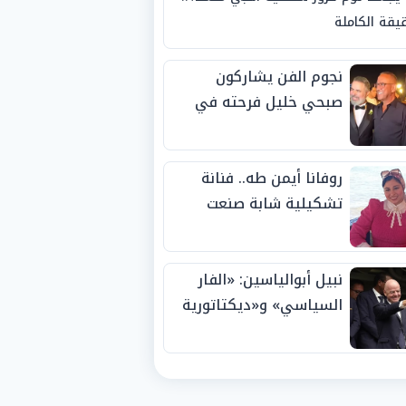
يقة الكاملة
نجوم الفن يشاركون
صبحي خليل فرحته في
حفل زفاف ابنته
روفانا أيمن طه.. فنانة
تشكيلية شابة صنعت
اسمها بالإبداع وحصدت
الجوائز منذ الصغر
نبيل أبوالياسين: «الفار
السياسي» و«ديكتاتورية
الميم» يدفنان «نزاهة
الفيفا».. وإقالة
«إنفانتينو» باتت حتمية