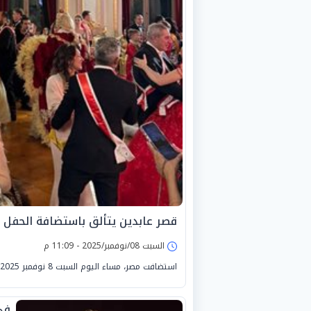
قصر عابدين يتألق باستضافة الحفل ا
السبت 08/نوفمبر/2025 - 11:09 م
استضافت مصر، مساء اليوم السبت 8 نوفمبر 2025، ولأول مرة في تاريخه، حفل «The Grand Ball الملكي الفاخر».