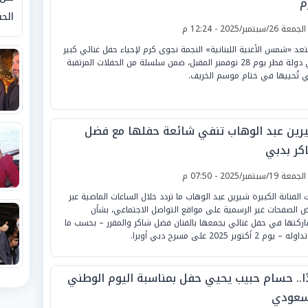
م
الحق
لجمعة 26/سبتمبر/2025 - 12:24 م
عد «شمس الأغنية اللبنانية» النجمة نجوى كرم لإحياء حفل غنائي كبير
في دولة قطر يوم 28 نوفمبر المقبل، ضمن سلسلة من الحفلات المرتقبة
ي تُحييها في ختام موسم الخريف.
رين عبد الوهاب تنفي شائعة حفلها مع فضل
كر بدبي
لجمعة 19/سبتمبر/2025 - 07:50 م
 الفنانة الكبيرة شيرين عبد الوهاب ما تردد خلال الساعات الماضية عبر
 الصفحات غير الرسمية على مواقع التواصل الاجتماعي، بشأن
ركتها في حفل غنائي يجمعها بالفنان فضل شاكر والمقرر – بحسب ما
 – يوم 2 أكتوبر 2025 على مسرح دبي أوبرا.
ًا.. حسام حبيب يحيي حفل بمناسبة اليوم الوطني
سعودي