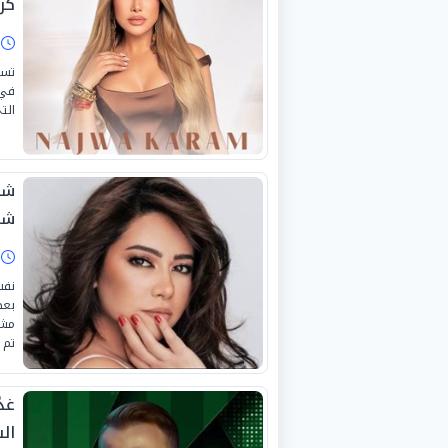
كر
ا
تست
الت
شي
شا
ا
نفت
بعض
مشا
تم تداوله
غد
ال