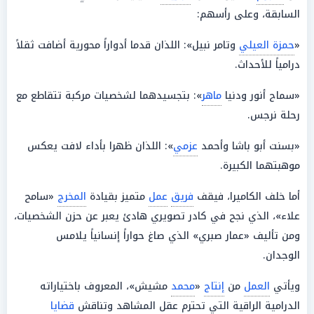
السابقة، وعلى رأسهم:
«
حمزة العيلي
وتامر نبيل»: اللذان قدما أدواراً محورية أضافت ثقلاً
درامياً للأحداث.
«سماح أنور ودنيا
ماهر
»: بتجسيدهما لشخصيات مركبة تتقاطع مع
رحلة نرجس.
«بسنت أبو باشا وأحمد
عزمي
»: اللذان ظهرا بأداء لافت يعكس
موهبتهما الكبيرة.
أما خلف الكاميرا، فيقف
فريق
عمل
متميز بقيادة
المخرج
«سامح
علاء»، الذي نجح في كادر تصويري هادئ يعبر عن حزن الشخصيات،
ومن تأليف «عمار صبري» الذي صاغ حواراً إنسانياً يلامس
الوجدان.
ويأتي
العمل
من
إنتاج
«
محمد
مشيش»، المعروف باختياراته
الدرامية الراقية التي تحترم عقل المشاهد وتناقش
قضايا