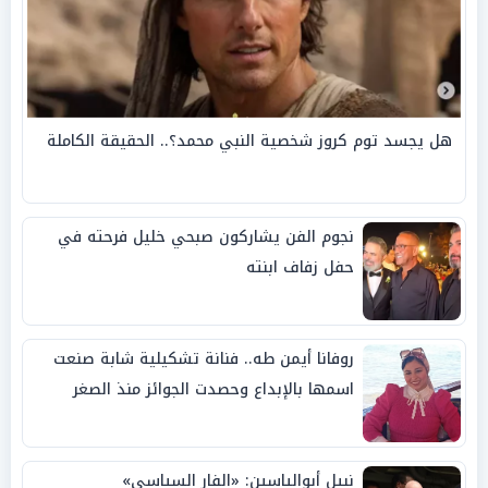
هل يجسد توم كروز شخصية النبي محمد؟.. الحقيقة الكاملة
نجوم الفن يشاركون صبحي خليل فرحته في
حفل زفاف ابنته
روفانا أيمن طه.. فنانة تشكيلية شابة صنعت
اسمها بالإبداع وحصدت الجوائز منذ الصغر
نبيل أبوالياسين: «الفار السياسي»