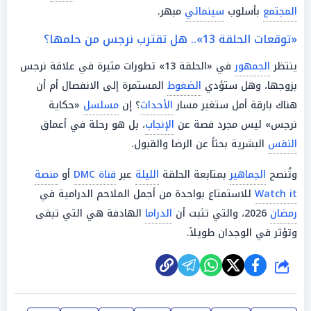
المجتمع
بأسلوب
سينمائي
مبهر.
«توقعات الحلقة 13».. هل تقترب نرجس من حلمها؟
ينتظر
الجمهور
في «الحلقة 13» تطورات مثيرة في علاقة نرجس
بزوجها، وهل ستؤدي
الضغوط
المستمرة إلى الانفصال أم أن
هناك بارقة أمل ستغير مسار
الأحداث
؟ إن
مسلسل
«حكاية
نرجس» ليس مجرد قصة عن
الإنجاب
، بل هو رحلة في أعماق
النفس
البشرية بحثاً عن الرضا والقبول.
وتُنصح
الجماهير
بمتابعة الحلقة
الليلة
عبر
قناة DMC
أو
منصة
Watch it
للاستمتاع بواحدة من أجمل الملاحم الدرامية في
رمضان
2026، والتي تثبت أن
الدراما
الهادفة هي التي تبقى
وتؤثر في الوجدان طويلاً.
شارك