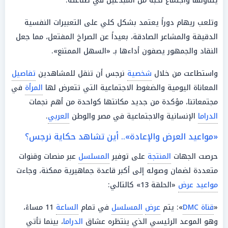
يتناولها واجتماع نخبة من المبدعين في صناعته.
وتلعب ريهام دوراً يعتمد بشكل كلي على التعبيرات النفسية
الدقيقة والمشاعر الصادقة، بعيداً عن الصراخ المفتعل، مما جعل
النقاد والجمهور يصفون أداءها بـ «السهل الممتنع».
واستطاعت من خلال
شخصية
نرجس أن تنقل للمشاهدين
تفاصيل
المعاناة اليومية والضغوط الاجتماعية التي تتعرض لها
المرأة
في
مجتمعاتنا، مؤكدة من جديد مكانتها كواحدة من أهم نجمات
الدراما
الإنسانية والاجتماعية في مصر والوطن
العربي
.
«مواعيد العرض والإعادة».. أين تشاهد حكاية نرجس؟
حرصت الجهات
المنتجة
على توفير
المسلسل
عبر منصات وقنوات
متعددة لضمان وصوله إلى أكبر قاعدة جماهيرية ممكنة، وجاءت
مواعيد عرض
«الحلقة 13» كالتالي:
«
قناة DMC
»: يتم
عرض
المسلسل
في تمام
الساعة
11 مساءً،
وهو الموعد الرئيسي الذي ينتظره عشاق
الدراما
، بينما تأتي