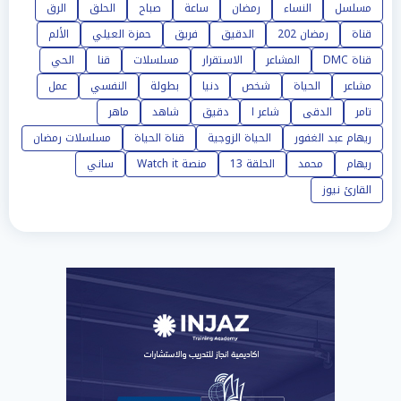
مسلسل
النساء
رمضان
ساعة
صباح
الحلق
الرق
قناة
رمضان 202
الدقيق
فريق
حمزة العيلي
الألم
قناة DMC
المشاعر
الاستقرار
مسلسلات
قنا
الحي
مشاعر
الحياة
شخص
دنيا
بطولة
النفسي
عمل
تامر
الدقى
شاعر ا
دقيق
شاهد
ماهر
ريهام عبد الغفور
الحياة الزوجية
قناة الحياة
مسلسلات رمضان
ريهام
محمد
الحلقة 13
منصة Watch it
ساني
القارئ نيوز