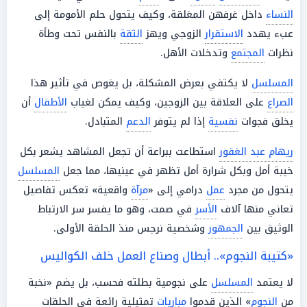
النساء
داخل غرفهن المغلقة، وكيف يتحول حلم الأمومة إلى
عبء يهدد
الاستقرار
الزوجي ويهز
الثقة
بالنفس تحت وطأة
نظرات
المجتمع
وتدخلات الأهل.
المسلسل
لا يكتفي بعرض المشكلة، بل يغوص في تأثير هذا
الصراع
على العلاقة بين الزوجين، وكيف يمكن لغياب
الأطفال
أن
يخلق فجوات
نفسية
إذا لم يتوفر
الدعم
المتبادل.
ريهام عبد الغفور
استطاعت ببراعة أن تجعل المشاهد يشعر بكل
خيبة أمل وبكل شرارة أمل تظهر في عينيها، مما جعل
المسلسل
يتحول من مجرد
عمل
درامي إلى «
مرآة
واقعية» تعكس تفاصيل
تعاني منها آلاف
الأسر
في صمت، وهو ما يفسر سر الارتباط
الوثيق بين
الجمهور
وشخصية نرجس منذ الحلقة الأولى.
«كتيبة النجوم».. أبطال وصناع العمل خلف الكواليس
لا يعتمد
المسلسل
على نجومية بطلته فحسب، بل يضم «نخبة
من
النجوم
» الذين قدموا
مباريات
تمثيلية رائعة في الحلقات