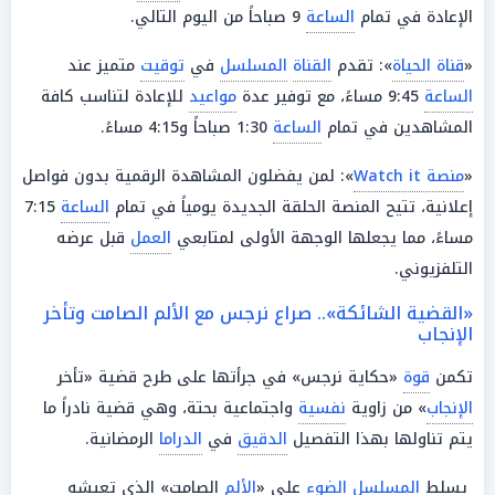
الإعادة في تمام
الساعة
9 صباحاً من اليوم التالي.
«
قناة الحياة
»: تقدم
القناة
المسلسل
في
توقيت
متميز عند
الساعة
9:45 مساءً، مع توفير عدة
مواعيد
للإعادة لتناسب كافة
المشاهدين في تمام
الساعة
1:30 صباحاً و4:15 مساءً.
«
منصة Watch it
»: لمن يفضلون المشاهدة الرقمية بدون فواصل
إعلانية، تتيح المنصة الحلقة الجديدة يومياً في تمام
الساعة
7:15
مساءً، مما يجعلها الوجهة الأولى لمتابعي
العمل
قبل عرضه
التلفزيوني.
«القضية الشائكة».. صراع نرجس مع الألم الصامت وتأخر
الإنجاب
تكمن
قوة
«حكاية نرجس» في جرأتها على طرح قضية «تأخر
الإنجاب
» من زاوية
نفسية
واجتماعية بحتة، وهي قضية نادراً ما
يتم تناولها بهذا التفصيل
الدقيق
في
الدراما
الرمضانية.
يسلط
المسلسل
الضوء
على «
الألم
الصامت» الذي تعيشه