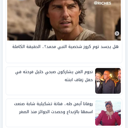
هل يجسد توم كروز شخصية النبي محمد؟.. الحقيقة الكاملة
نجوم الفن يشاركون صبحي خليل فرحته في
حفل زفاف ابنته
روفانا أيمن طه.. فنانة تشكيلية شابة صنعت
اسمها بالإبداع وحصدت الجوائز منذ الصغر