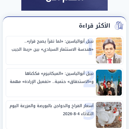
الأكثر قراءة
1
نبيل أبوالياسين: «لما تقرأ يصبح قرار»..
«هندسة الاستثمار السيادي» بين «ربط الجيب
بالوطن» و«سيادة الكلمة»
2
نبيل أبوالياسين: «الميكانيزم» فككناها
و«الاستحقاق» حتمية.. «تفعيل الإرادة» مهمة
الجامعة العربية
3
أسعار الفراخ والدواجن بالبورصة والمزرعة اليوم
الثلاثاء 4-8-2026