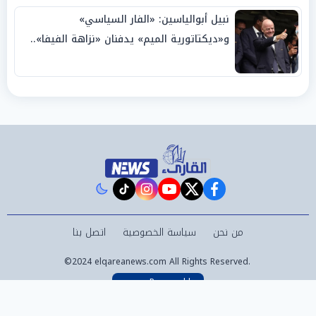
نبيل أبوالياسين: «الفار السياسي»
و«ديكتاتورية الميم» يدفنان «نزاهة الفيفا»..
وإقالة «إنفانتينو» باتت حتمية
instagram
tiktok
youtube
twitter
facebook
من نحن
سياسة الخصوصية
اتصل بنا
©2024 elqareanews.com All Rights Reserved.
Powered by