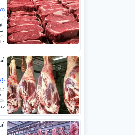
ا
أسع
الث
بشك
منا
أسع
ا
شهد
سعر
2026» بمختلف
أسعا