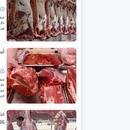
ا
«ال
فجو
أسع
ا
«ال
مست
التج
26