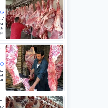
ا
أسع
وال
مثل
أسع
ا
شهد
الل
26