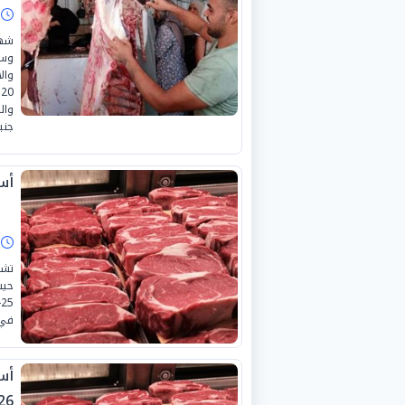
ا
شهد
وسع
جني
أسع
ا
تشه
حيث
في 
26