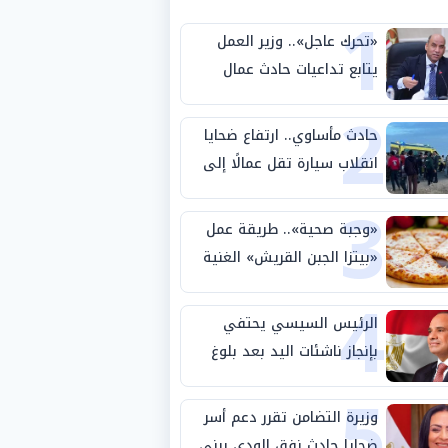
1
«تحرك عاجل».. وزير العمل
يتابع تداعيات حادث عمال
2
طريق بني سويف الصحراوي
حادث مأساوي.. ارتفاع ضحايا
انقلاب سيارة تقل عمالًا إلى
3
14 شخصًا
«وجبة صحية».. طريقة عمل
«بيتزا الجبن القريش» الغنية
4
بالبروتين
الرئيس السيسي يحتفي
بإنجاز ناشئات اليد بعد بلوغ
5
نصف نهائي كأس العالم
وزيرة التضامن تقرر دعم أسر
ضحايا حادث نفق الودي ببني