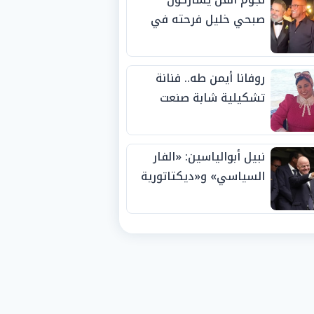
صبحي خليل فرحته في
حفل زفاف ابنته
روفانا أيمن طه.. فنانة
تشكيلية شابة صنعت
اسمها بالإبداع وحصدت
الجوائز منذ الصغر
نبيل أبوالياسين: «الفار
السياسي» و«ديكتاتورية
الميم» يدفنان «نزاهة
الفيفا».. وإقالة
«إنفانتينو» باتت حتمية