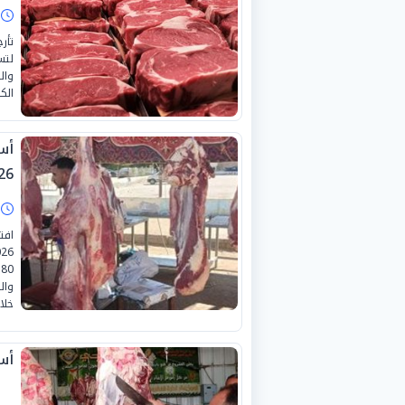
ا
الكندوز 380 والبوفتيك ال
26
ا
خلا
أسع