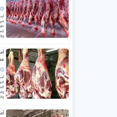
ا
أسع
في 
وال
مص
ا
أسع
الم
وقط
وال
أسع