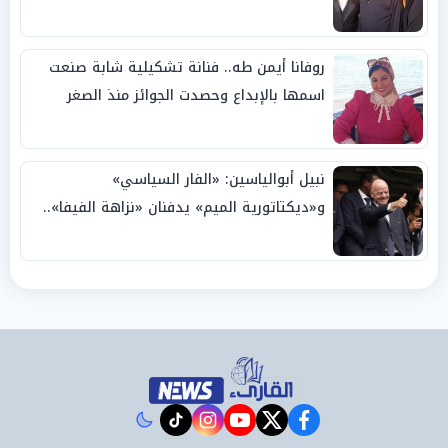
روفانا أيمن طه.. فنانة تشكيلية شابة صنعت
اسمها بالإبداع وحصدت الجوائز منذ الصغر
نبيل أبوالياسين: «الفار السياسي»
و«ديكتاتورية الميم» يدفنان «نزاهة الفيفا»..
وإقالة «إنفانتينو» باتت حتمية
instagram
tiktok
youtube
twitter
facebook