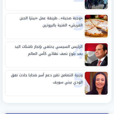
3
«وجبة صحية».. طريقة عمل «بيتزا الجبن
القريش» الغنية بالبروتين
4
الرئيس السيسي يحتفي بإنجاز ناشئات اليد
بعد بلوغ نصف نهائي كأس العالم
5
وزيرة التضامن تقرر دعم أسر ضحايا حادث نفق
الودي ببني سويف