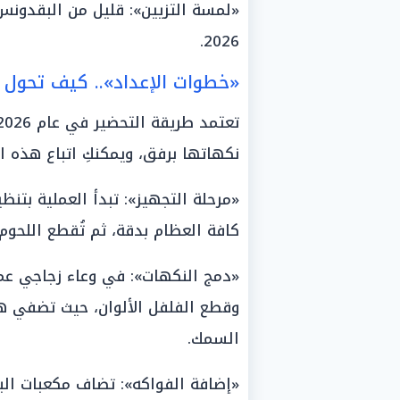
«لمسة التزيين»: قليل من البقدون
2026.
«خطوات الإعداد».. كيف تحول ا
نكهاتها برفق، ويمكنكِ اتباع هذه 
«مرحلة التجهيز»: تبدأ العملية بتنظي
كافة العظام بدقة، ثم تُقطع اللحوم
«دمج النكهات»: في وعاء زجاجي عمي
وقطع الفلفل الألوان، حيث تضفي ه
السمك.
«إضافة الفواكه»: تضاف مكعبات البرت