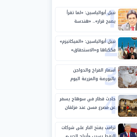
1
نبيل أبوالياسين: «لما تقرأ
يصبح قرار».. «هندسة
2
الاستثمار السيادي» بين «ربط
الجيب بالوطن» و«سيادة
نبيل أبوالياسين: «الميكانيزم»
الكلمة»
فككناها و«الاستحقاق»
3
حتمية.. «تفعيل الإرادة»
مهمة الجامعة العربية
أسعار الفراخ والدواجن
بالبورصة والمزرعة اليوم
4
الثلاثاء 4-8-2026
حادث قطار في سوهاج يسفر
عن مصرع مسن عند مزلقان
5
المراغة
ترامب يفتح النار على شركات
النفط بسبب «أرباح الحرب»