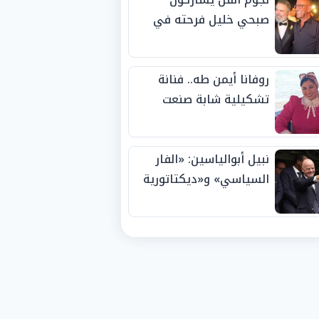
صبحي خليل فرحته في
حفل زفاف ابنته
روفانا أيمن طه.. فنانة
تشكيلية شابة صنعت
اسمها بالإبداع وحصدت
الجوائز منذ الصغر
نبيل أبوالياسين: «الفار
السياسي» و«ديكتاتورية
الميم» يدفنان «نزاهة
الفيفا».. وإقالة
«إنفانتينو» باتت حتمية