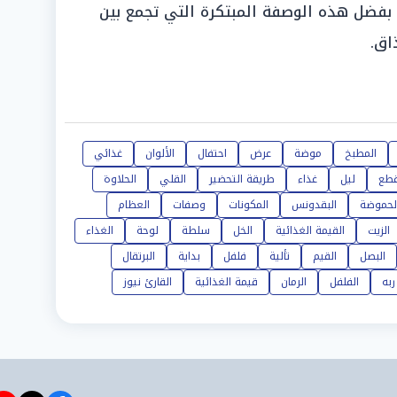
2 حديث الجميع بفضل هذه الوصفة المبتكرة التي تجمع بين
اق.
المطبخ
موضة
عرض
احتفال
الألوان
غذائي
طع
ليل
غذاء
طريقة التحضير
القلي
الحلاوة
لحموضة
البقدونس
المكونات
وصفات
العظام
الزيت
القيمة الغذائية
الخل
سلطة
لوحة
الغذاء
البصل
القيم
تألية
فلفل
بداية
البرتقال
ربه
الفلفل
الرمان
قيمة الغذائية
القارئ نيوز