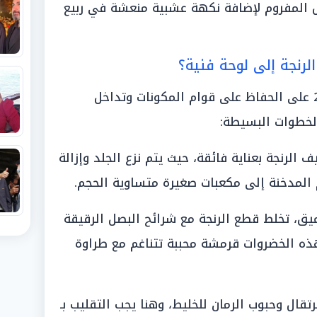
س المفروم لإضافة نكهة عشبية منعشة في ربيع
لرنجة إلى لوحة فنية؟
تعتمد طريقة التحضير في عام 2026 على الحفاظ على قوام المكونات وتداخل
الخطوات البسيطة:
ف الرنجة بعناية فائقة، حيث يتم نزع الجلد وإزالة
 المدخنة إلى مكعبات صغيرة متساوية الحجم.
ق، تخلط قطع الرنجة مع شرائح البصل الرقيقة
ذه الخضروات قرمشة محببة تتناغم مع طراوة
قال وحبوب الرمان للخليط، وهنا يجب التقليب بـ