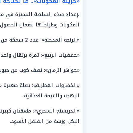
«خزينة المكونات».. ما تحتاجه
المكونات وطزاجتها لضمان الحصول 
«الرنجة المدخنة»: عدد 2 سمكة من النوع الفاخر قليل الملح.
«حمضيات الربيع»: ثمرة برتقال واح
«جواهر الرمان»: نصف كوب من حبوب ا
«الخضروات العطرية»: بصلة صغيرة م
البهجة والقيمة الغذائية.
«الدريسنج السحري»: ملعقتان كبيرتا
البكر، ورشة من الفلفل الأسود.