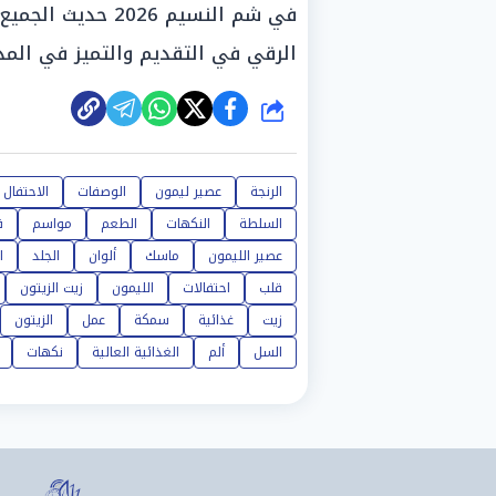
في شم النسيم 026
الرقي في التقديم والتميز في المذ
شارك
الرنجة
عصير ليمون
الوصفات
الاحتفال
السلطة
النكهات
الطعم
مواسم
ق
عصير الليمون
ماسك
ألوان
الجلد
ا
قلب
احتفالات
الليمون
زيت الزيتون
زيت
غذائية
سمكة
عمل
الزيتون
السل
ألم
الغذائية العالية
نكهات