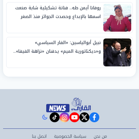
روفانا أيمن طه.. فنانة تشكيلية شابة صنعت
اسمها بالإبداع وحصدت الجوائز منذ الصغر
نبيل أبوالياسين: «الفار السياسي»
و«ديكتاتورية الميم» يدفنان «نزاهة الفيفا»..
وإقالة «إنفانتينو» باتت حتمية
instagram
tiktok
youtube
twitter
facebook
من نحن
سياسة الخصوصية
اتصل بنا