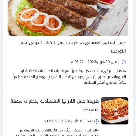
«سر المطبخ العثماني».. طريقة عمل الكباب التركي بخبز
التورتيلا
الإثنين 20/أبريل/2026 - 05:21 م
«الكباب التركي».. تبحث كل ربة منزل مع اقتراب المناسبات العائلية أو
العزومات عن طبق رئيسي يخرج عن الإطار التقليدي، ويمنح المائدة مظهراً
جذاباً يضاهي أفخم المطاعم.
طريقة عمل اللازانيا الاقتصادية بخطوات سهلة
وبسيطة
السبت 18/أبريل/2026 - 06:06 م
«اللازانيا».. تبحث الكثير من الأمهات وربات البيوت عن
وصفات مبتكرة تجمع بين الطعم الشهي الذي يعشقه