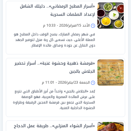
«أسرار المطبخ الرمضاني».. دليلك الشامل
لإعداد الصلصات السحرية
الأحد 15/فبراير/2026 - 10:33 م
في شهر رمضان المبارك، يصبح الوقت داخل المطبخ هو
العملة الأغلى، حيث تسعى كل ربة منزل لتوفير الجهد
دون التنازل عن جودة ومذاق مائدة الإفطار.
«قرمشة ذهبية وحشوة غنية».. أسرار تحضير
الجلاش بالجبن
الجمعة 23/يناير/2026 - 11:01 م
يُعد «الجلاش بالجبن» واحداً من أبرز الأطباق التي تتربع
على عرش المائدة المصرية والعربية، فهو الوصفة
السحرية التي تجمع بين قرمشة العجين الرقيقة وطراوة
الحشوة الداخلية الغنية.
«أسرار الشواء المنزلي».. طريقة عمل الدجاج