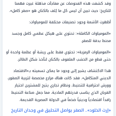
وقد كشفت هذه الفحوصات عن مفاجآت مذهلة غيرت فهمنا
للتاريخ؛ حيث تبين أن ليس كل ما يُلف بالكتان هو «صقر كامل».
أظهرت الأشعة وجود تصنيفات مختلفة للمومياوات:
«المومياوات الكاملة»: تحتوي على هيكل عظمي كامل وجسد
محنط بدقة للصقر.
«المومياوات الرمزية»: تحتوي فقط على ريشة أو عظمة واحدة أو
حتى قطع من الخشب الملفوف بالكتان لتأخذ شكل الطائر.
هذا الاكتشاف يشير إلى وجود ما يمكن تسميته بـ«الاقتصاد
الديني المتكامل». فقد كانت هناك مزارع مخصصة لتربية الصقور،
وورش احترافية للتحنيط، ونظام تجاري يتيح للمشترين اختيار
القربان الذي يناسب قدرتهم المادية، مما جعل صناعة التحنيط
رافداً اقتصادياً ودينياً ضخماً في الدولة المصرية القديمة.
«إرث الخلود».. الصقر يواصل التحليق في وجدان التاريخ