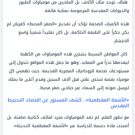
هناك، توجد مئات الآلاف، بل الملايين من مومياوات الطيور
والحيوانات المقدسة المرصوصة بعناية فائقة.
هذه الكميات الضخمة تؤكد أن تقديم «الصقر المحنط» كقربان لم
يكن حكراً على الطبقة الحاكمة، بل كان تقليداً شعبياً واسع
الانتشار.
كان المواطن البسيط يشتري هذه المومياوات من الكهنة
ليقدمها نذراً في المعابد، وهو ما جعل هذه المواقع تتحول إلى
مستودعات ضخمة للروحانيات المصرية القديمة، حيث تهمس كل
مومياء بقصة شخص عاش قبل آلاف السنين وقدم أغلى ما يملك
ليرسل صوته إلى السماء عبر جناحي صقر محنط.
«الأشعة المقطعية».. كشف المستور عن اقتصاد التحنيط
المقدس
مع تطور العلم، لم تعد المومياوات مجرد لفائف كتانية صامتة، بل
أصبحت مادة دسمة للدراسة عبر «الأشعة المقطعية الحديثة».