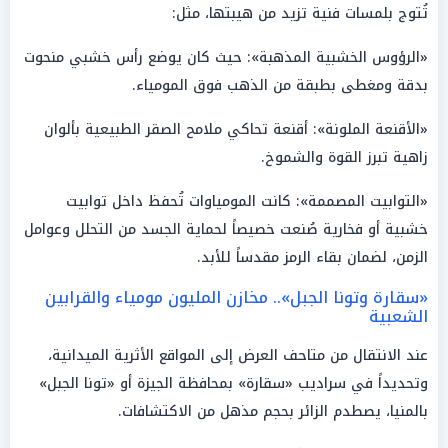
تُتوج بلمسات فنية تزيد من هيبتها، مثل:
«الرؤوس الخشبية المذهبة»: حيث كان يوضع رأس خشبي منحوت
بدقة ومغطى بطبقة من الذهب فوق المومياء.
«الأقنعة الملونة»: أقنعة تحاكي ملامح الصقر الطبيعية بألوان
زاهية تبرز القوة والشموخ.
«التوابيت المصممة»: كانت المومياوات تُحفظ داخل توابيت
خشبية أو فخارية صُنعت خصيصاً لحماية الجسد من التحلل وعوامل
الزمن، لضمان بقاء الرمز مقدساً للأبد.
«سقارة وتونا الجبل».. مخازن المليون مومياء والقرابين
الشعبية
عند الانتقال من متاحف العرض إلى المواقع الأثرية الميدانية،
وتحديداً في سراديب «سقارة» بمحافظة الجيزة أو «تونا الجبل»
بالمنيا، يصطدم الزائر بحجم مذهل من الاكتشافات.