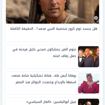
هل يجسد توم كروز شخصية النبي محمد؟.. الحقيقة الكاملة
نجوم الفن يشاركون صبحي خليل فرحته في
حفل زفاف ابنته
روفانا أيمن طه.. فنانة تشكيلية شابة صنعت
اسمها بالإبداع وحصدت الجوائز منذ الصغر
نبيل أبوالياسين: «الفار السياسي»