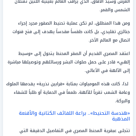
العرش وسيد الآفاق، الذي يراقب العالم بعينيه اللتين تمثلان
الشمس والقمر.
ومن هذا المنطلق، لم تكن عملية تحنيط الصقور مجرد إجراء
جنائزي تقليدي، بل كانت طقساً مقدساً يهدف إلى فتح قنوات
اتصال مع العالم الآخر.
اعتقد المصري القديم أن الصقر المحنط يتحول إلى «وسيط
إلهي» قادر على حمل صلوات البشر ورسائلهم وتوصيلها مباشرة
إلى الآلهة في الأعالي.
لذا، كانت هذه المومياوات بمثابة «قرابين نذرية» يقدمها الملوك
وعامة الشعب تقرباً للآلهة، طمعاً في الحماية أو طلباً للشفاء
والبركة.
«هندسة التحنيط».. براعة اللفائف الكتانية والأقنعة
المذهبة
تتجلى عبقرية المحنط المصري في التفاصيل الدقيقة التي