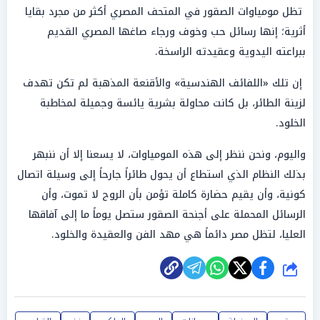
تظل مومياوات الصقور في المتحف المصري أكثر من مجرد بقايا
أثرية؛ إنها رسائل حب وخوف ورجاء صاغها المصري القديم
ببراعته اليدوية وعقيدته الراسخة.
إن تلك «اللفائف الهندسية» والأقنعة المذهبة لم تكن تهدف
لزينة الطائر، بل كانت محاولة بشرية يائسة وجميلة لمخاطبة
الخلود.
واليوم، ونحن ننظر إلى هذه المومياوات، لا يسعنا إلا أن ننبهر
بذلك النظام الذي استطاع أن يحول طائراً جارحاً إلى وسيلة اتصال
كونية، وأن يقيم حضارة كاملة تؤمن بأن الروح لا تموت، وأن
الرسائل المحملة على أجنحة الصقور ستصل يوماً ما إلى آفاقها
العليا، لتظل مصر دائماً هي مهد الفن والعقيدة والخلود.
شارك