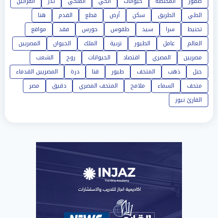
صقور
المحنطة
حيوانات
الحي
الملكي
نذر
القرابين
الطي
الطريق
سكن
أرض
قطع
القدم
هنا
تحنيط
سرا
سيد
طقوس
حورس
فقد
مواقع
العالم
عامل
الطيور
تربية
الملك
الحيوان
المصريين
مصريين
المصري
اقتصاد
الحيوانات
روح
الشعب
جبل
ذهب
المتحف
طيور
قنا
درة
المصريين القدماء
متحف
السماء
ملامح
المتحف المصري
دقيق
مصر
القارئ نيوز