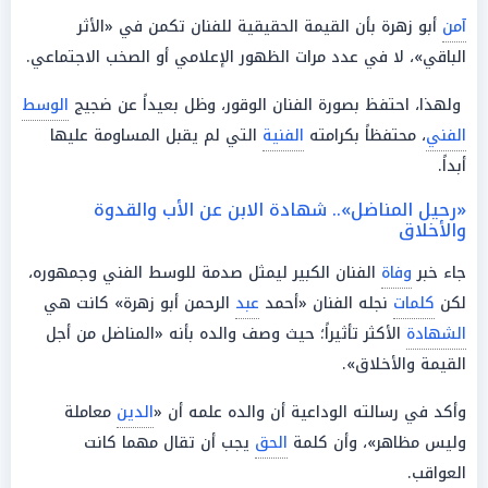
آمن
أبو زهرة بأن القيمة الحقيقية للفنان تكمن في «الأثر
الباقي»، لا في عدد مرات الظهور الإعلامي أو الصخب الاجتماعي.
ولهذا، احتفظ بصورة الفنان الوقور، وظل بعيداً عن ضجيج
الوسط
الفني
، محتفظاً بكرامته
الفنية
التي لم يقبل المساومة عليها
أبداً.
«رحيل المناضل».. شهادة الابن عن الأب والقدوة
والأخلاق
جاء خبر
وفاة
الفنان الكبير ليمثل صدمة للوسط الفني وجمهوره،
لكن
كلمات
نجله الفنان «أحمد
عبد
الرحمن أبو زهرة» كانت هي
الشهادة
الأكثر تأثيراً؛ حيث وصف والده بأنه «المناضل من أجل
القيمة والأخلاق».
وأكد في رسالته الوداعية أن والده علمه أن «
الدين
معاملة
وليس مظاهر»، وأن كلمة
الحق
يجب أن تقال مهما كانت
العواقب.