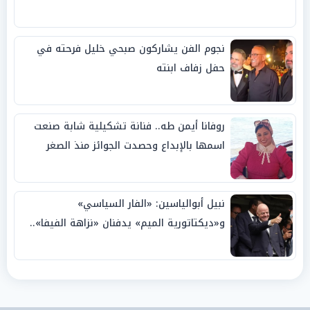
نجوم الفن يشاركون صبحي خليل فرحته في
حفل زفاف ابنته
روفانا أيمن طه.. فنانة تشكيلية شابة صنعت
اسمها بالإبداع وحصدت الجوائز منذ الصغر
نبيل أبوالياسين: «الفار السياسي»
و«ديكتاتورية الميم» يدفنان «نزاهة الفيفا»..
وإقالة «إنفانتينو» باتت حتمية