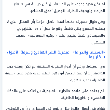
لم يكن مجرد وقوف على الخشبة، بل كان دراسة في «إيقاع
الدراما» وتوظيف النظرات لتوصيل أعمق المشاعر.
وظل طوال مسيرته مخلصاً لهذا الأصل، مؤمناً بأن الممثل الذي لا
يصقله المسرح يظل ناقصاً، وهو ما جعل أداءه التلفزيوني
والسينمائي لاحقاً يفيض بتلك «الرهبة المسرحية» المحببة
للجمهور.
«السينما والدراما».. عبقرية الشر الهادئ وسرقة الأضواء
بالكاريزما
في السينما، ورغم أن أدوار البطولة المطلقة لم تكن رفيقة دربه
الدائمة، إلا أن عبد الرحمن أبو زهرة امتلك قدرة نادرة على «سرقة
الكاميرا» بمجرد ظهوره.
لم يعتمد على ملامح «الجان» التقليدية، بل اعتمد على «الذكاء
النفسي» والكاريزما الطاغية.
شارك في أعمال خالدة مثل «النوم في العسل»، و«أرض الخوف»،