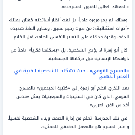
«المعهد العالي للفنون المسرحية».
وهناك، لم يمر مروره عادياً، بل لفت أنظار أساتذته كفنان يمتلك
«أدوات استثنائية»؛ من صوت رخيم عميق، ومخارج ألفاظ شديدة
الدقة، وقدرة مذهلة على التعبير النفسي الصامت قبل الكلام.
كان أبو زهرة لا يؤدي الشخصية، بل «يسكنها فكرياً»، باحثاً عن
دوافعها الإنسانية قبل حركاتها الجسمانية.
«المسرح القومي».. حيث تشكلت الشخصية الفنية في
العصر الذهبي
بعد التخرج، انضم أبو زهرة إلى «كتيبة المبدعين» بالمسرح
القومي، الذي كان في الستينيات والسبعينيات يمثل «قدس
أقداس الفن العربي».
في تلك المدرسة، تعلم فن إدارة الصمت وبناء الشخصية نفسياً،
واعتبر المسرح هو «المعمل الحقيقي للممثل».