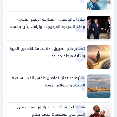
2
نبيل أبوالياسين.. «متلازمة الزعيم الناجي»
و«فخ الشرعية المزدوجة» وترامب ينأى بنفسه
وحليفه في «ميتم استراتيجي»
3
تفسير حلم الطريق.. دلالات مختلفة بين الحيرة
وبداية مرحلة جديدة
4
«الأرصاد» تعلن تفاصيل طقس الغد السبت 8-
8-2026 والظواهر الجوية
5
«مقاضاة للشائعات».. طرابزون سبور ينفي
الحجز على مستحقات محمد صلاح