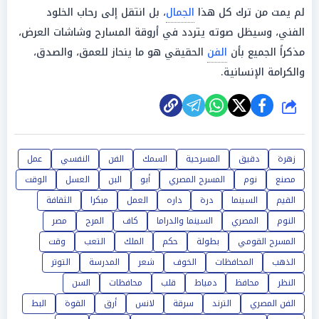
لم يمت من ترك كل هذا
الجمال
، بل انتقل إلى رحاب الخلود
الفني، وسيظل صوته يتردد في أروقة المسارح وشاشات العرض،
مذكراً الجميع بأن
الفن
الحقيقي هو ما ينحاز للعمق، والصدق،
والكرامة الإنسانية.
شارك
زهرة
دقيق
المسرحية
السمك
الفن
النفسي
عمل
مصنع
نوم
المسرح المصري
أبو
البن
العسل
الوقت
القيم
السينما
درة
داره
العمل
مبكرا
الثقافة
النوم
المصري
السينما والدراما
كاف
المرح
مصر
المسرح القومي
بطولة
حكم
الملك
التعب
وقت
الذهب
المحافظات
الخوف
شعر
المدرسة
التوتر
النظر
محافظ
دمياط
قلب
محافظات
السن
الفن المصري
الترند
سرقة
لانس
أرق
القوة
البط