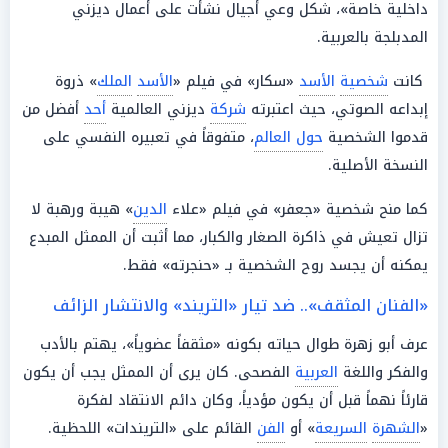
داخلية خاصة»، شكل وعي أجيال نشأت على أعمال ديزني
المدبلجة بالعربية.
كانت
شخصية
الأسد
«سكار» في فيلم «
الأسد
الملك
» ذروة
إبداعه الصوتي، حيث اعتبرته
شركة
ديزني العالمية
أحد
أفضل من
قدموا الشخصية
حول العالم
، متفوقاً في تعبيره النفسي على
النسخة الأصلية.
كما منح شخصية «جعفر» في فيلم «علاء
الدين
» هيبة ورهبة لا
تزال تعيش في ذاكرة الصغار والكبار، مما أثبت أن الممثل المبدع
يمكنه أن يجسد روح الشخصية بـ «حنجرته» فقط.
«الفنان المثقف».. ضد تيار «التريند» والانتشار الزائف
عرف أبو زهرة طوال حياته بكونه «مثقفاً عضوياً»، يهتم بالأدب
والفكر واللغة
العربية
الفصحى. كان يرى أن الممثل يجب أن يكون
قارئاً نهماً قبل أن يكون مؤدياً، وكان دائم الانتقاد لفكرة
«
الشهرة
السريعة
» أو
الفن
القائم على «التريندات» اللحظية.