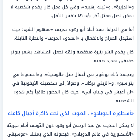
و«الجزيرة»، و«تيتة رهيبة»، وفي كل عمل كان يقدم شخصية لا
يمكن تخيل ممثل آخر يؤديها بنفس الثقل.
أما في الدراما، فقد أعاد أبو زهرة تعريف «مفهوم الشر»؛ حيث
استبدل الصراخ والانفعال بـ «الهدوء المرعب» والنظرة الثابتة.
كان يقدم الشر بنبرة منخفضة وثقة تجعل المشاهد يشعر بتوتر
حقيقي بمجرد صمته.
وتجسد ذلك بوضوح في أعمال مثل «الوسية»، و«السقوط في
بئر سبع»، و«الزيني بركات»، وصولاً إلى شخصيته الأيقونية في
«لن أعيش في جلباب أبي»، حيث كان الحضور طاغياً رغم هدوء
الشخصية.
«أسطورة الدوبلاج».. الصوت الذي نحت ذاكرة أجيال كاملة
لا يمكن الحديث عن عبد الرحمن أبو زهرة دون التوقف أمام تجربته
«الأسطورية في عالم الدوبلاج». فبصوته الذي يمتلك «موسيقى