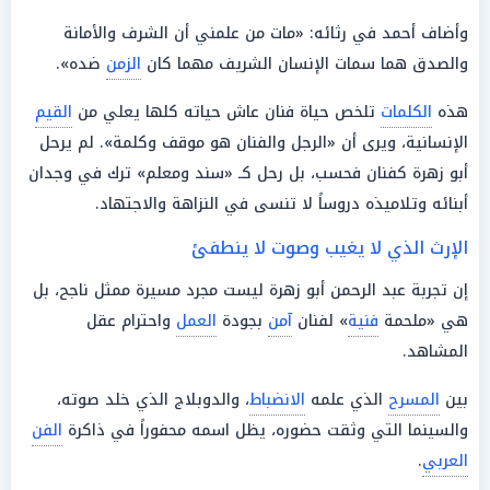
وأضاف أحمد في رثائه: «مات من علمني أن الشرف والأمانة
والصدق هما سمات الإنسان الشريف مهما كان
الزمن
ضده».
هذه
الكلمات
تلخص حياة فنان عاش حياته كلها يعلي من
القيم
الإنسانية، ويرى أن «الرجل والفنان هو موقف وكلمة». لم يرحل
أبو زهرة كفنان فحسب، بل رحل كـ «سند ومعلم» ترك في وجدان
أبنائه وتلاميذه دروساً لا تنسى في النزاهة والاجتهاد.
الإرث الذي لا يغيب وصوت لا ينطفئ
إن تجربة عبد الرحمن أبو زهرة ليست مجرد مسيرة ممثل ناجح، بل
هي «ملحمة
فنية
» لفنان
آمن
بجودة
العمل
واحترام عقل
المشاهد.
بين
المسرح
الذي علمه
الانضباط
، والدوبلاج الذي خلد صوته،
والسينما التي وثقت حضوره، يظل اسمه محفوراً في ذاكرة
الفن
العربي
.