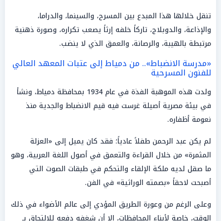
تنقل خلالها هذا المبدع بين المسرح، والسينما، والدراما،
والإذاعة، والدوبلاج، تاركاً خلفه إرثاً يصعب تكراره، وصورة ذهنية
مرتبطة بالهيبة، والرصانة، والعمق الذي لا ينضب.
«مدرسة الانضباط».. من دمياط إلى عتبات المعهد العالي
للفنون المسرحية
ولدت هذه الموهبة الفذة في عام 1934 بمحافظة دمياط، ونشأ
في بيئة مصرية أصيلة غرست فيه قيم الانضباط والجدية منذ
نعومة أظفاره.
لم يكن عبد الرحمن طفلاً عادياً؛ فقد كان يميل إلى «العزلة
المثمرة» من خلال القراءة والتعمق في أصول اللغة العربية، وهو
ما صقل لديه ملكة الإلقاء والتحكم في طبقات الصوت التي
أصبحت لاحقاً «بصمته الوراثية» في الفن.
وعلى الرغم من وعورة الطريق المؤدي إلى عالم الأضواء في ذلك
الوقت، خاصة لأبناء المحافظات، إلا أن شغفه دفعه للالتحاق بـ