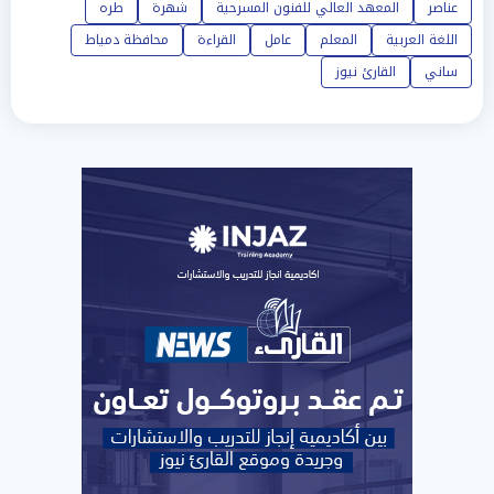
عناصر
المعهد العالي للفنون المسرحية
شهرة
طره
اللغة العربية
المعلم
عامل
القراءة
محافظة دمياط
ساني
القارئ نيوز