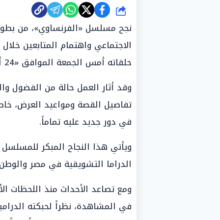
شارك
نجح مسلسل «الفرنساوي»، من بطول
الاجتماعي واهتمام المتابعين خلال
حلقاته أمس الجمعة الموافق «24 أبريل 2026».
وقد أثار العمل حالة من الفضول وا
تفاصيل القصة ومواعيد العرض، خاص
في دور جديد عليه تماماً.
ويأتي هذا النجاح المبكر للمسلسل 
الدراما التشويقية في مصر والوطن 
ومع تصاعد الأحداث منذ اللحظات الأو
في المشاهدة، نظراً لحبكته الدرامية