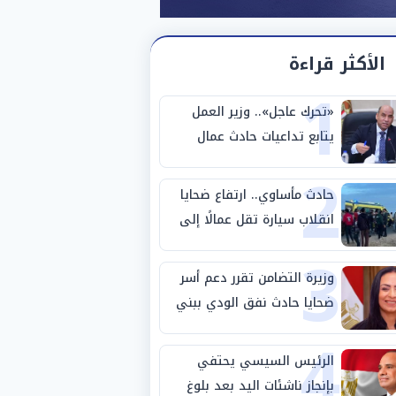
الأكثر قراءة
1
«تحرك عاجل».. وزير العمل
يتابع تداعيات حادث عمال
2
طريق بني سويف الصحراوي
حادث مأساوي.. ارتفاع ضحايا
انقلاب سيارة تقل عمالًا إلى
3
14 شخصًا
وزيرة التضامن تقرر دعم أسر
ضحايا حادث نفق الودي ببني
4
سويف
الرئيس السيسي يحتفي
بإنجاز ناشئات اليد بعد بلوغ