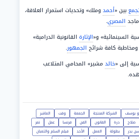
جمع
بين «
أحمد
وملك» وتحديات استمرار العلاقة،
ماجد
المصري
.
سية السينمائية» و«
الإثارة
القانونية الدرامية»
ومخاطبة كافة شرائح
الجمهور
.
سية إلى «
خالد
مشير» المحامي المتلاعب
هده.
و يوسف
الشركة المنتجة
الجمعة
وقت
العاشر
صلاح
درة
القانون
الفن
فرنسا
عمل
تمر
ن بدر
بطولة
العمل
الأحد
فيلم السلم والثعبان