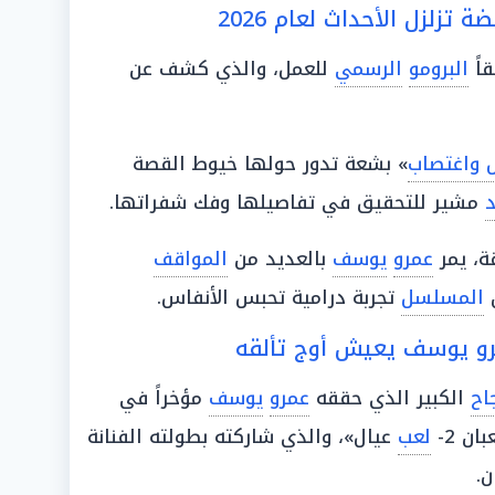
تزلزل الأحداث لعام 2026
اً
البرومو
الرسمي
للعمل، والذي كشف عن
 واغتصاب
» بشعة تدور حولها خيوط القصة
د
مشير للتحقيق في تفاصيلها وفك شفراتها.
ة، يمر
عمرو
يوسف
بالعديد من
المواقف
ن
المسلسل
تجربة درامية تحبس الأنفاس.
مرو يوسف يعيش أوج تألقه
اح
الكبير الذي حققه
عمرو
يوسف
مؤخراً في
ن 2-
لعب
عيال»، والذي شاركته بطولته الفنانة
ن.