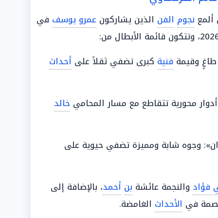
 ألمع
نجوم
الفن
الذين يشاركون
عمرو يوسف
في
اغٍ وقيمة
فنية
كبرى تضفي ثقلاً على
أحداث
دوار محورية تتقاطع مع مسار المحامي
خالد
ن»: وجوه شابة ومميزة تضفي حيوية على
 فؤاد
والنجمة عائشة
بن
أحمد
، بالإضافة إلى
بصمة في
الأحداث
الغامضة.