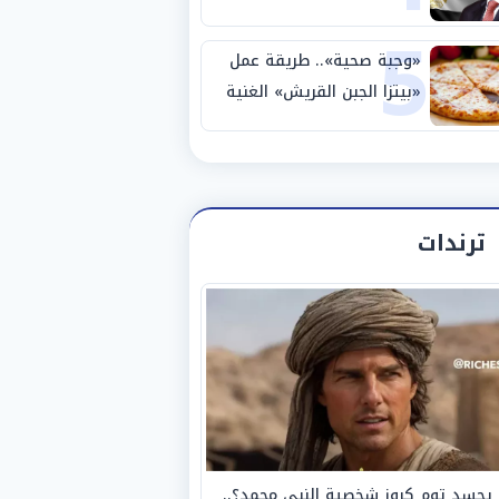
5
نصف نهائي كأس العالم
«وجبة صحية».. طريقة عمل
«بيتزا الجبن القريش» الغنية
بالبروتين
ترندات
يجسد توم كروز شخصية النبي محمد؟..