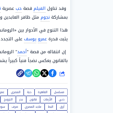
وقد تناول
الفيلم
قصة
حب
عصرية
ت
بمشاركة
نجوم
مثل ظافر العابدين و
هذا التنوع في الأدوار بين «الرومان
يثبت قدرة
عمرو
يوسف
على التجدد 
إن انتقاله من قصة "
أحمد
" الرومان
بالقانون يعكس نضجاً فنياً كبيراً يش
شارك
مسلسل
القاهرة
دية
المصري
عمر
دبي
الأزمات
قانون
بدر
الترويج
أرق
البط
ماجد المصري
صرف
سوس