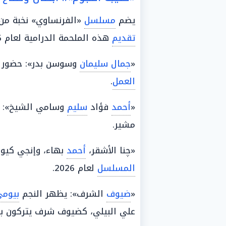
يضم
مسلسل
«الفرنساوي» نخبة من
تقديم
هذه الملحمة الدرامية لعام 2026، وتتكون قائمة الأبطال من:
«
جمال سليمان
وسوسن بدر»: حضور ط
العمل
.
«
أحمد
فؤاد
سليم
وسامي الشيخ»: أ
مشير.
«چنا الأشقر،
أحمد
بهاء، وإنجي كيوا
المسلسل
لعام 2026.
«
ضيوف
الشرف»: يظهر النجم
بيومي
علي البيلي، كضيوف شرف يتركون 