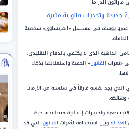
 ماراثون الدراما.
 جديدة وتحديات قانونية مثيرة
ن عمرو يوسف في مسلسل «الفرنساوي» شخصية
لحافلة.
ي الداهية الذي لا يكتفي بالدفاع التقليدي،
 «ثغرات
القانون
» الخفية واستغلالها بذكاء
اها.
الذي يجد نفسه غارقاً في سلسلة من الأزمات
وشائكة.
ية صعبة واختبارات إنسانية متصاعدة، حيث
ق
العدالة
وبين استخدامه لثغرات
القانون
التي قد
هل 