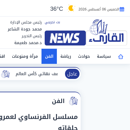
36°C
الخميس 06 أغسطس 2026
رئيس مجلس الإدارة
محمد جودة الشاعر
رئيس التحرير
د.محمد طعيمة
سياسة
حوادث
رياضة
الفن
مرأة ومنوعات
اقت
عاجل
ئات اليد بعد بلوغ نصف نهائي كأس العالم
وزيرة التضامن ت
الفن
مسلسل الفرنساوي لعمرو 
حلقاته