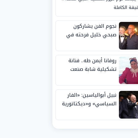
يقة الكاملة
نجوم الفن يشاركون
صبحي خليل فرحته في
حفل زفاف ابنته
روفانا أيمن طه.. فنانة
تشكيلية شابة صنعت
اسمها بالإبداع وحصدت
الجوائز منذ الصغر
نبيل أبوالياسين: «الفار
السياسي» و«ديكتاتورية
الميم» يدفنان «نزاهة
الفيفا».. وإقالة
«إنفانتينو» باتت حتمية