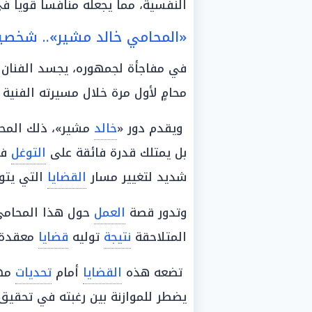
النفسية، مما يجعله منافساً قوياً في
«المحامي خالد مشير».. شخصية
في مفاجأة لجمهوره، يجسد الفنا
محامٍ لأول مرة خلال مسيرته الفنية ا
ويقدم دور «
خالد
مشير»، ذلك المحام
بل يمتلك قدرة فائقة على
التوغل
في
شديد لتغيير مسار
القضايا
التي يتول
وتدور قصة
العمل
حول هذا المحامي 
المتلاحقة
نتيجة
توليه
قضايا
معقدة 
تضعه هذه
القضايا
أمام
تحديات
مهن
يضطر للموازنة بين رغبته في تحقي