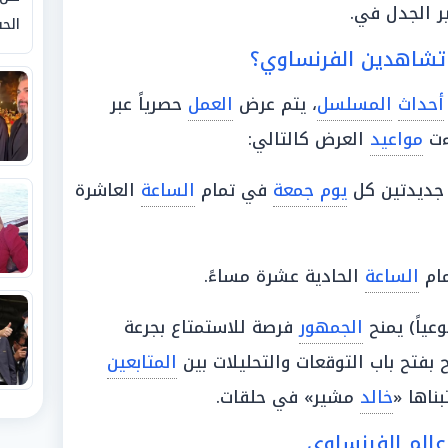
ر الجدل في.
الحق
تشاهدين الفرنساوي؟
أحداث
المسلسل
، يتم عرض
العمل
حصرياً عبر
ءت
مواعيد
العرض كالتالي:
 جديدتين كل
يوم جمعة
في تمام
الساعة
العاشرة
مام
الساعة
الحادية عشرة مساءً.
عياً) يمنح
الجمهور
فرصة للاستمتاع بجرعة
فتح باب التوقعات والتحليلات بين
المتابعين
ناها «
خالد
مشير» في حلقات.
عالم الفرنساوي