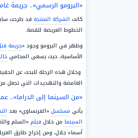
«البرومو الرسمي».. جريمة غامضة 
كانت
الشركة المنتجة
قد طرحت سابق
الخطوط العريضة للقصة.
وظهر في البرومو وجود «
جريمة
قتل
الأساسية، حيث يسعى المحامي
خال
وخلال هذه الرحلة للبحث عن الحقيق
الغامضة والتهديدات التي تجعل م
«من السينما إلى الدراما».. ع
يأتي
مسلسل
«الفرنساوي» بعد
النج
السينما
من خلال
فيلم
«السلم والثعبا
أسماء جلال، ومن إخراج طارق العريا