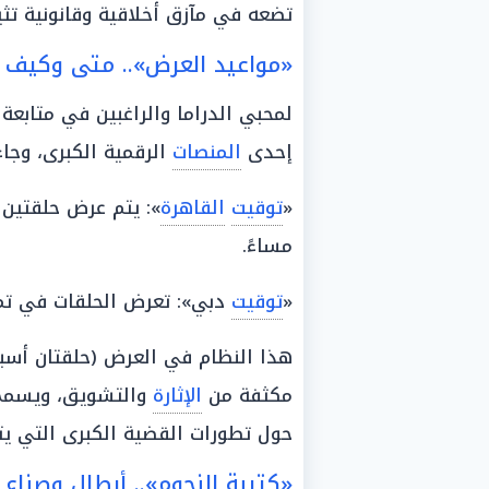
تضعه في مآزق أخلاقية وقانونية تثي
«مواعيد العرض».. متى وكيف 
لمحبي الدراما والراغبين في متابعة
إحدى
المنصات
الرقمية الكبرى، وجا
«
توقيت
القاهرة
»: يتم عرض حلقتين
مساءً.
«
توقيت
دبي»: تعرض الحلقات في ت
هذا النظام في العرض (حلقتان أسبو
مكثفة من
الإثارة
والتشويق، ويسمح ب
حول تطورات القضية الكبرى التي يتب
«كتيبة النجوم».. أبطال وصناع 