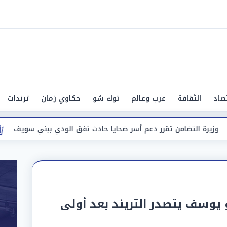
صاد
الثقافة
عرب وعالم
توك شو
حكاوي زمان
ترندات
قرر دعم أسر ضحايا حادث نفق الودي ببني سويف
حادث مأساوي.. 
يوسف يتصدر التريند بعد أولى