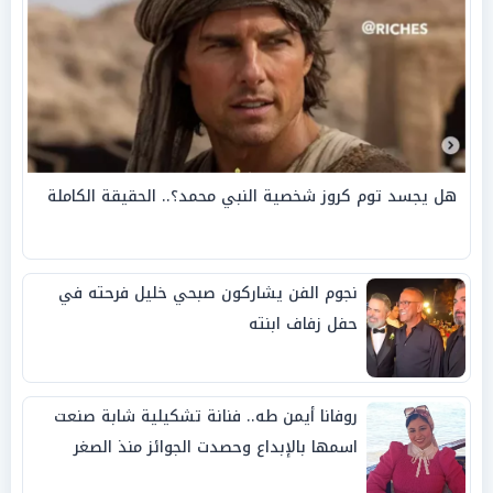
هل يجسد توم كروز شخصية النبي محمد؟.. الحقيقة الكاملة
نجوم الفن يشاركون صبحي خليل فرحته في
حفل زفاف ابنته
روفانا أيمن طه.. فنانة تشكيلية شابة صنعت
اسمها بالإبداع وحصدت الجوائز منذ الصغر