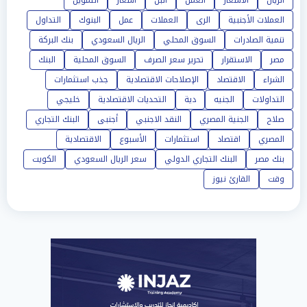
الريال
الاسعار
العمل
البن
أسعار
التمويل
العملات الأجنبية
الرى
العملات
عمل
البنوك
التداول
تنمية الصادرات
السوق المحلي
الريال السعودي
بنك البركة
مصر
الاستقرار
تحرير سعر الصرف
السوق المحلية
البنك
الشراء
الاقتصاد
الإصلاحات الاقتصادية
جذب استثمارات
التداولات
الجنيه
دية
التحديات الاقتصادية
خليجي
صلاح
الجنية المصري
النقد الاجنبي
أجنبى
البنك التجاري
المصري
اقتصاد
استثمارات
الأسبوع
الاقتصادية
بنك مصر
البنك التجاري الدولي
سعر الريال السعودي
الكويت
وقت
القارئ نيوز