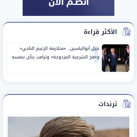
الأكثر قراءة
1
نبيل أبوالياسين.. «متلازمة الزعيم الناجي»
و«فخ الشرعية المزدوجة» وترامب ينأى بنفسه
وحليفه في «ميتم استراتيجي»
ترندات