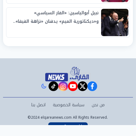
نبيل أبوالياسين: «الفار السياسي»
و«ديكتاتورية الميم» يدفنان «نزاهة الفيفا»..
وإقالة «إنفانتينو» باتت حتمية
instagram
tiktok
youtube
twitter
facebook
من نحن
سياسة الخصوصية
اتصل بنا
©2024 elqareanews.com All Rights Reserved.
Powered by