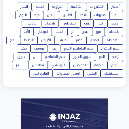
أسعار
الخضروات
الفاكهة
الفراولة
السبت
الخيار
البط
خضروات
الأحد
الاثنين
البصل
درة
الثوم
الأحمر
الجزر
عنب
البطاطس
باذنجان
الباذنجان
طماطم
موز
بيض
إبر
السب
البرتقال
الأب
الطماطم
الخضار
خضار
الصيف
الأبيض
البطاط
المخ
سعر البرتقال
سعر الطماطم اليوم
ضار
يوسف
فقد
تراجع
الجو
سوق العبور
سعر الطماطم
آبل
سوق
الرمان
فاكهه
المحاصيل
اليوسفي
بطاطس
السعر
المستهلك
الفلفل
اسعار الخضروات
القارئ نيوز