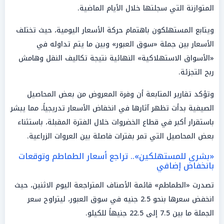
المتوازنة التي سجلتها خلال الأيام الماضية.
ويتابع المستهلكون باهتمام حركة الأسعار اليومية، حيث تختلف
الأسعار بين جملة «سوق العبور» وبين ما يتم تداوله في
«الأسواق الاستهلاكية» النهائية نتيجة تكاليف النقل وهامش
ربح التجزئة.
وتؤكد تقارير المتابعة أن وفرة المعروض من بعض المحاصيل
الصيفية بدأت تظهر آثارها في انخفاض الأسعار تدريجياً، مما يبشر
باستقرار أكبر في قطاع الخضروات خلال الفترة المقبلة، باستثناء
بعض المحاصيل التي تمر بفترات فاصلة بين العروات الزراعية.
«بشرى للمستهلكين».. تراجع أسعار الطماطم وتوقعات
بانخفاض إضافي
تصدرت «الطماطم» قائمة الأصناف المتراجعة اليوم الاثنين، حيث
انخفض سعرها بنحو 2.5 جنيه في سوق العبور، ليتراوح سعر
الجملة ما بين 7.5 إلى 22.5 جنيهاً للكيلو.