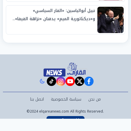
نبيل أبوالياسين: «الفار السياسي»
و«ديكتاتورية الميم» يدفنان «نزاهة الفيفا»..
وإقالة «إنفانتينو» باتت حتمية
instagram
tiktok
youtube
twitter
facebook
من نحن
سياسة الخصوصية
اتصل بنا
©2024 elqareanews.com All Rights Reserved.
Powered by