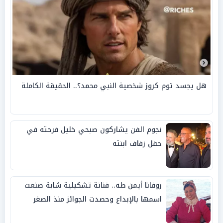
هل يجسد توم كروز شخصية النبي محمد؟.. الحقيقة الكاملة
نجوم الفن يشاركون صبحي خليل فرحته في
حفل زفاف ابنته
روفانا أيمن طه.. فنانة تشكيلية شابة صنعت
اسمها بالإبداع وحصدت الجوائز منذ الصغر