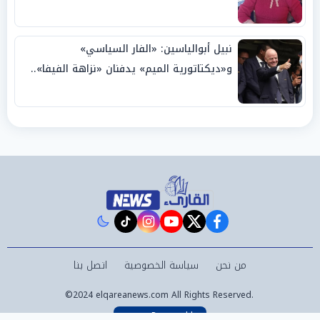
نبيل أبوالياسين: «الفار السياسي»
و«ديكتاتورية الميم» يدفنان «نزاهة الفيفا»..
وإقالة «إنفانتينو» باتت حتمية
instagram
tiktok
youtube
twitter
facebook
من نحن
سياسة الخصوصية
اتصل بنا
©2024 elqareanews.com All Rights Reserved.
Powered by