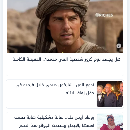
هل يجسد توم كروز شخصية النبي محمد؟.. الحقيقة الكاملة
نجوم الفن يشاركون صبحي خليل فرحته في
حفل زفاف ابنته
روفانا أيمن طه.. فنانة تشكيلية شابة صنعت
اسمها بالإبداع وحصدت الجوائز منذ الصغر