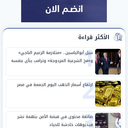
الأكثر قراءة
1
نبيل أبوالياسين.. «متلازمة الزعيم الناجي»
و«فخ الشرعية المزدوجة» وترامب ينأى بنفسه
وحليفه في «ميتم استراتيجي»
2
ارتفاع أسعار الذهب اليوم الجمعة في مصر
3
صانعة محتوى في قبضة الأمن بتهمة نشر
فيديوهات خادشة للحياء