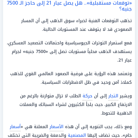
«توقعات مستقبلية».. هل يصل عيار 21 إلى حاجز الـ 7500
جنيه؟
تذهب التوقعات الفنية لخبراء سوق الذهب إلى أن المسار
الصعودي قد لا يتوقف عند المستويات الحالية.
فمع استمرار التوترات الجيوسياسية واحتمالات التصعيد العسكري،
يستهدف الذهب محلياً مستويات تصل إلى «7500 جنيه» لجرام
عيار 21.
وتعتمد هذه الرؤية على فرضية الصعود العالمي القوي للذهب
كملاذ آمن وحيد في ظل الاضطرابات السياسية.
ويشير
التجار
إلى أن
حركة
الطلب لا تزال متوازنة بالرغم من
الارتفاع الكبير، حيث يلجأ الكثيرون لشراء السبائك والعملات
الذهبية للتحوط.
ومع ذلك، يجب التنويه إلى أن هذه
الأسعار
المعلنة هي «
أسعار
خام»، حيث تضاف إليها
المصنعية
والدمغة والضريبة التي تختلف