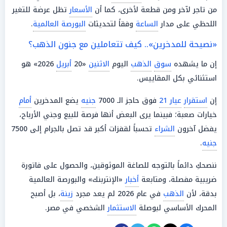
من تاجر لآخر ومن قطعة لأخرى، كما أن
الأسعار
تظل عرضة للتغير
اللحظي على مدار
الساعة
وفقاً لتحديثات
البورصة العالمية
.
«نصيحة للمدخرين».. كيف تتعاملين مع جنون الذهب؟
إن ما يشهده
سوق
الذهب
اليوم
الاثنين
«20
أبريل
2026» هو
استثنائي بكل المقاييس.
إن
استقرار
عيار 21
فوق حاجز الـ 7000
جنيه
يضع المدخرين
أمام
خيارات صعبة؛ فبينما يرى البعض أنها فرصة للبيع وجني الأرباح،
يفضل آخرون
الشراء
تحسباً لقفزات أكبر قد تصل بالجرام إلى 7500
جنيه
.
ننصحكِ دائماً بالتوجه للصاغة الموثوقين، والحصول على فاتورة
ضريبية مفصلة، ومتابعة
أخبار
«الإنتربنك» والبورصة العالمية
بدقة، لأن
الذهب
في عام 2026 لم يعد مجرد
زينة
، بل أصبح
المحرك الأساسي لبوصلة
الاستثمار
الشخصي في مصر.