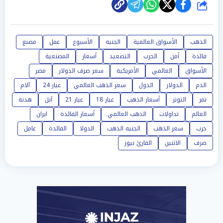
شارك
الذهب
الأسواق العالمية
الجنيه
الأسبوع
عمل
مصنع
فائدة
أمن
الحرب
التصعيد
أسعار
المصنعية
الأسواق
العالمي
الأمريكية
سعر صرف الدولار
مصر
الدم
الدولار
الدول
سعر الذهب العالمي
عيار 24
آلام
تمر
التوتر
أسعار الذهب
عيار 18
عيار 21
آبل
هدنة
العالم
تداولات
الذهب العالمي
أسعار الفائدة
ايران
حرب
سعر الذهب
الجنيه الذهب
الدولا
الفائدة
عامل
صرف
الاثنين
القارئ نيوز