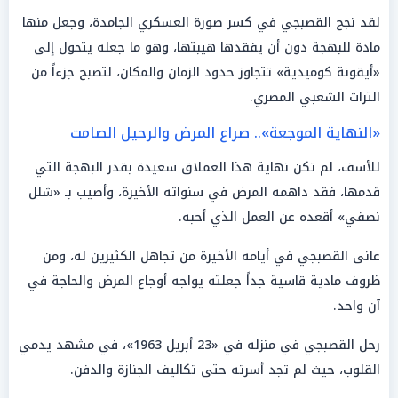
لقد نجح القصبجي في كسر صورة العسكري الجامدة، وجعل منها
مادة للبهجة دون أن يفقدها هيبتها، وهو ما جعله يتحول إلى
«أيقونة كوميدية» تتجاوز حدود الزمان والمكان، لتصبح جزءاً من
التراث الشعبي المصري.
«النهاية الموجعة».. صراع المرض والرحيل الصامت
للأسف، لم تكن نهاية هذا العملاق سعيدة بقدر البهجة التي
قدمها، فقد داهمه المرض في سنواته الأخيرة، وأصيب بـ «شلل
نصفي» أقعده عن العمل الذي أحبه.
عانى القصبجي في أيامه الأخيرة من تجاهل الكثيرين له، ومن
ظروف مادية قاسية جداً جعلته يواجه أوجاع المرض والحاجة في
آن واحد.
رحل القصبجي في منزله في «23 أبريل 1963»، في مشهد يدمي
القلوب، حيث لم تجد أسرته حتى تكاليف الجنازة والدفن.