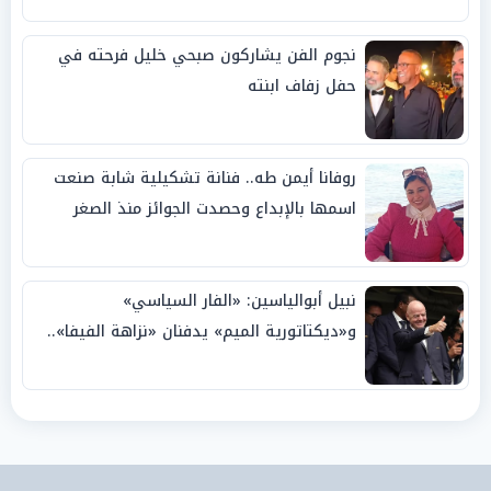
نجوم الفن يشاركون صبحي خليل فرحته في
حفل زفاف ابنته
روفانا أيمن طه.. فنانة تشكيلية شابة صنعت
اسمها بالإبداع وحصدت الجوائز منذ الصغر
نبيل أبوالياسين: «الفار السياسي»
و«ديكتاتورية الميم» يدفنان «نزاهة الفيفا»..
وإقالة «إنفانتينو» باتت حتمية