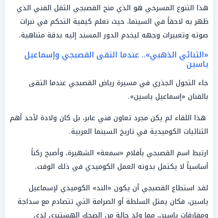
هذا التنوع المسرحي هو الذي منح القصبجي الثقل الفني الذي
ظهر به لاحقاً في السينما، حيث تعلم كيفية التحكم في نبرات
صوته وتعبيرات وجهه ليخدم الدور المسند إليه بدقة متناهية.
«الثنائي الذهبي».. عندما التقى القصبجي وإسماعيل
ياسين
جاء التحول الجذري في مسيرة رياض القصبجي عندما التقى
بالفنان «إسماعيل ياسين».
هذا اللقاء لم يكن مجرد تعاون فني عابر، بل كان ولادة لأحد أهم
الثنائيات الكوميدية في تاريخ السينما العربية.
ارتبط اسم القصبجي بأفلام «سمعة» الشهيرة، وأصبح ركناً
أساسياً لا يكتمل بدونه العمل الكوميدي في ذلك الوقت.
لقد استطاع القصبجي أن يكون «الند» الكوميدي لإسماعيل
ياسين، فكان يمثل السلطة أو الصرامة التي تتصادم مع سذاجة
ومفارقات ياسين، مما ولد حالة من الضحك الهستيري لدى