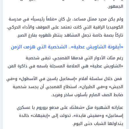
الجمهور.
ولم يكن مجرد ممثل مساعد، بل كان «ضلعاً رئيسياً» في مدرسة
الكوميديا الراقية التي كانت تعتمد على الموقف والأداء الحركي،
تاركاً بصمة خاصة تجعل المشاهد ينتظر ظهوره بفارغ الصبر.
«أيقونة الشاويش عطية».. الشخصية التي هزمت الزمن
رغم مئات الأدوار التي قدمها القصبجي، تبقى شخصية
«الشاويش عطية» هي العلامة المسجلة باسمه في ذاكرة الفن.
فمن خلال سلسلة أفلام «إسماعيل ياسين في الأسطول» و«في
الجيش» و«في الطيران»، استطاع القصبجي أن يجسد شخصية
ضابط الصف الصارم بأسلوب ساخر وفريد.
عباراته الشهيرة مثل «شغلتك على مدفع بروروم يا عسكري
إسماعيل» و«مفيش فايدة»، تحولت إلى «إيفيهات» خالدة
يتداولها الشباب حتى اليوم.