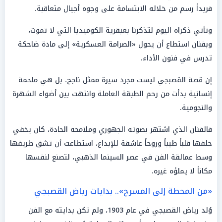
فريداً رسم من خلاله الابتسامة على وجوه أجيال متعاقبة.
وتأتي ذكراه اليوم لتذكرنا بعبقرية الكوميديا التي لا تموت،
وبفنان استطاع أن يحول «الصرامة العسكرية» إلى مادة ضاحكة
تدرس في فنون الأداء.
إن قصة القصبجي ليست مجرد سيرة ممثل ناجح، بل هي ملحمة
إنسانية بدأت من رحم الطبقة العاملة وانتهت بين أضواء الشهرة
والنجومية.
فالفنان الذي اشتهر بصوته الجهوري وملامحه الحادة، كان يخفي
خلفها قلباً طيباً وروحاً عاشقة للإبداع، استطاعت أن تشق طريقها
وسط عمالقة الفن في عصر السينما الذهبي، لتصنع لنفسها
مكاناً لا يملؤه غيره.
«من المحطة إلى المسرح».. بدايات رياض القصبجي
وُلد رياض القصبجي في عام 1903، ولم تكن بدايته مع الفن