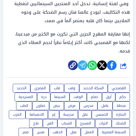
وفي لفتة إنسانية، تدخل أحد المنتجين السينمائيين لتغطية
هذه التكاليف، ليودع عالمنا فنان رسم الضحكة على وجوه
الملايين بينما كان قلبه يعتصر ألماً في صمت.
إنها مفارقة المهرج الحزين التي تكررت مع الكثير من مبدعينا،
لكنها مع القصبجي كانت أكثر إيلاماً نظراً لحجم العطاء الذي
قدمه.
شارك
القصبجي
السكة الحديد
وقت
قلب
المصري
الحديد
حكم
أرق
تعلم
الوقت
السينما
درة
المسرحية
محطة
عامل
مدرس
مرض
بيض
تعاون
الطب
الجنازة
الخميس
نقل
مدرسة
إبر
الابتسامة
العرب
الضحك
التراث
المسرح
الشباب
الفن
ملح
السينما المصرية
العمل
عمل
الذهب
مسن
مصر