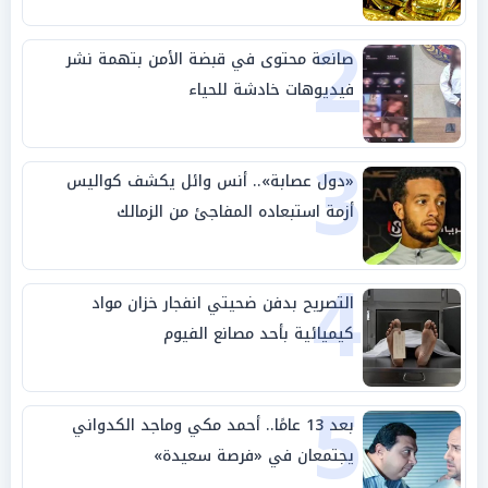
2
صانعة محتوى في قبضة الأمن بتهمة نشر
فيديوهات خادشة للحياء
3
«دول عصابة».. أنس وائل يكشف كواليس
أزمة استبعاده المفاجئ من الزمالك
4
التصريح بدفن ضحيتي انفجار خزان مواد
كيميائية بأحد مصانع الفيوم
5
بعد 13 عامًا.. أحمد مكي وماجد الكدواني
يجتمعان في «فرصة سعيدة»