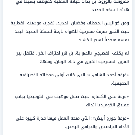
مفروشة بالورود، بل بدأت حياته العملية كموظف بسيط في
هيئة السكة الحديد.
ومن كواليس المحطات وقضبان الحديد، تفجرت موهبته الفطرية،
حيث التحق بفرقة مسرحية للهواة تابعة للسكة الحديد، ليجد
نفسه منجذباً لسحر الخشبة.
لم يكتفِ القصبجي بالهواية، بل قرر احتراف الفن، فتنقل بين
الفرق المسرحية الكبرى في ذلك الزمان، ومنها:
«فرقة أحمد الشامي»: التي كانت أولى محطاته الاحترافية
الحقيقية.
«فرقة علي الكسار»: حيث صقل موهبته في الكوميديا بجانب
عملاق الكوميديا آنذاك.
«فرقة جورج أبيض»: التي منحه العمل فيها قدرة كبيرة على
الأداء التراجيدي والدرامي الرصين.