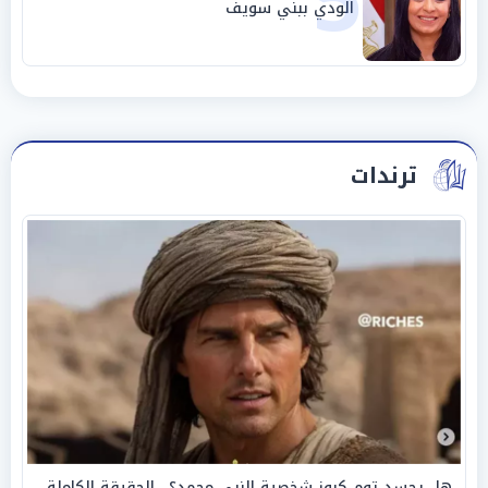
5
الودي ببني سويف
ترندات
هل يجسد توم كروز شخصية النبي محمد؟.. الحقيقة الكاملة