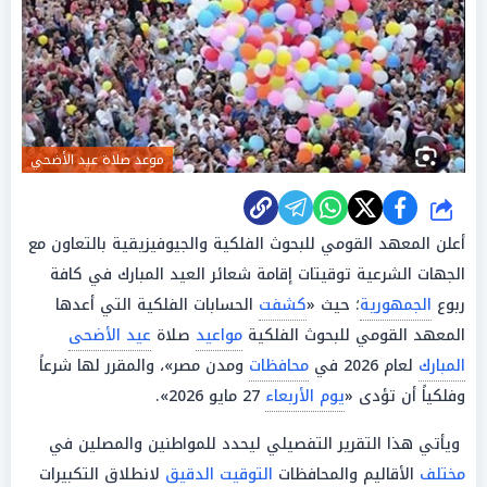
موعد صلاة عيد الأضحي
شارك
أعلن المعهد القومي للبحوث الفلكية والجيوفيزيقية بالتعاون مع
الجهات الشرعية توقيتات إقامة شعائر العيد المبارك في كافة
ربوع
الجمهورية
؛ حيث «
كشفت
الحسابات الفلكية التي أعدها
المعهد القومي للبحوث الفلكية
مواعيد
صلاة
عيد الأضحى
المبارك
لعام 2026 في
محافظات
ومدن مصر»، والمقرر لها شرعاً
وفلكياً أن تؤدى «
يوم الأربعاء
27 مايو 2026».
ويأتي هذا التقرير التفصيلي ليحدد للمواطنين والمصلين في
مختلف
الأقاليم والمحافظات
التوقيت
الدقيق
لانطلاق التكبيرات