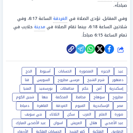
صباحاً».
وفي المقابل، تؤدى الصلاة في
الغردقة
الساعة 6:17، وفي
شلاتين الساعة 6:18، بينما تقام الصلاة في
مدينة
حلايب في
تمام الساعة 6:15 صباحاً.
شارك
عيد
الجيزه
المنصورة
الحسابات
أسيوط
الحج
دمنهور
شرم الشيخ
مرسى مطروح
السويس
قنا
إسكندرية
أمن
حكم
محافظات
بورسعيد
المنيا
مطروح
سوهاج
محافظ
المحكمة
بنها
شبين الكوم
مصر
الإسكندرية
الفيوم
الغردقة
القاهرة
دمياط
صورة
العلم
العرب
سكن
الثلاثاء
بني سويف
عيد الأضحي
هلال
العريش
اسوان
عيد الأضحى المبارك
الزقازيق
الفلكية
كفر الشيخ
الحسابات الفلكية
الأربعاء