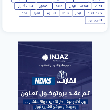
الفلك
المعهد القومي
صلاة
الجمهور
سانت كاترين
صلاة العيد
البصر
طنطا
السلوم
الشرع
فقد
القارئ نيوز