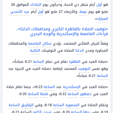
هو
أول
أيام شهر ذي الحجة، و«يكون يوم
الثلاثاء
الموافق 26
مايو هو يوم
عرفة
، والأربعاء 27 مايو هو
أول
أيام
عيد الأضحى
المبارك
».
«توقيت الصلاة بالقاهرة الكبرى ومحافظات الدلتا»..
قراءات العاصمة والإسكندرية والوجه البحري
وفقاً للبيان الفلكي المعتمد، يؤدي
سكان
العاصمة
والمحافظات
المجاورة ومدن
الدلتا
الصلاة في التوقيتات
التالية
:
«صلاة العيد في
القاهرة
تقام في تمام
الساعة
6:21 صباحاً»،
وهو نفس
التوقيت
المعتمد لإقامة «صلاة العيد في الجيزة عند
الساعة
6:21 صباحاً».
«صلاة العيد في
الإسكندرية
عند
الساعة
6:23»، بينما تقام صلاة
العيد في
دمنهور
الساعة
6:22، وفي
طنطا
الساعة
6:20.
وتقام الصلاة في
المنصورة
الساعة
6:18، وفي
الزقازيق
الساعة
6:19، وفي
بنها
الساعة
6:20، وفي
شبين الكوم
الساعة 6:21،