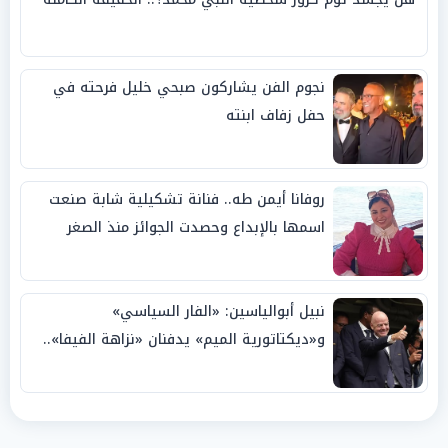
نجوم الفن يشاركون صبحي خليل فرحته في
حفل زفاف ابنته
روفانا أيمن طه.. فنانة تشكيلية شابة صنعت
اسمها بالإبداع وحصدت الجوائز منذ الصغر
نبيل أبوالياسين: «الفار السياسي»
و«ديكتاتورية الميم» يدفنان «نزاهة الفيفا»..
وإقالة «إنفانتينو» باتت حتمية