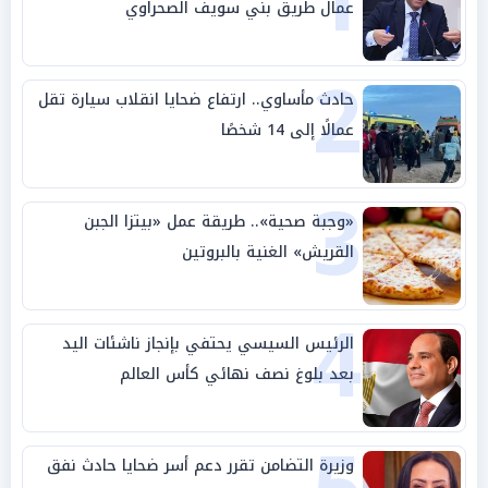
1
عمال طريق بني سويف الصحراوي
2
حادث مأساوي.. ارتفاع ضحايا انقلاب سيارة تقل
عمالًا إلى 14 شخصًا
3
«وجبة صحية».. طريقة عمل «بيتزا الجبن
القريش» الغنية بالبروتين
4
الرئيس السيسي يحتفي بإنجاز ناشئات اليد
بعد بلوغ نصف نهائي كأس العالم
وزيرة التضامن تقرر دعم أسر ضحايا حادث نفق