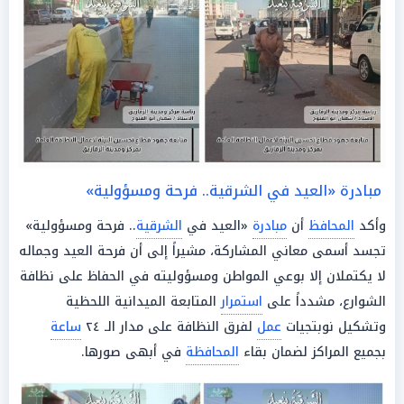
مبادرة «العيد في الشرقية.. فرحة ومسؤولية»
وأكد
المحافظ
أن
مبادرة
«العيد في
الشرقية
.. فرحة ومسؤولية»
تجسد أسمى معاني المشاركة، مشيراً إلى أن فرحة العيد وجماله
لا يكتملان إلا بوعي المواطن ومسؤوليته في الحفاظ على نظافة
الشوارع، مشدداً على
استمرار
المتابعة الميدانية اللحظية
وتشكيل نوبتجيات
عمل
لفرق النظافة على مدار الـ ٢٤
ساعة
بجميع المراكز لضمان بقاء
المحافظة
في أبهى صورها.