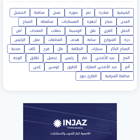
الشرقية
مبادرة
تمر
صورة
غسل
محافظ
التجميل
المدن
صباح
أجهزة
المسطحات
محافظة
الصباح
الحمل
القري
نقل
الوسيط
حملات
المعدات
أمن
درة
الشوارع
ساعة
هدف
المخلفات
عمل
الرئيس
الصباح الباكر
سيارات
النظافة
مال
فرح
كاف
صحية
المخ
عيد الأضحي
ضار
رئيس
تجميل
طلاق
الوجه
ألم
عيد الأضحى المبارك
الطرق
لوسي
إنبي
محافظ الشرقية
القارئ نيوز