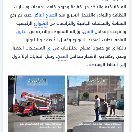
الميكانيكية والتأكد من كفاءة وخروج كافة المعدات وسيارات
النظافة واللوادر والتدخل السريع منذ
الصباح الباكر
، حيث تم رفع
القمامة والمخلفات الجانبية والتراكمات من
الشوارع
الرئيسية
والفرعية ومداخل
القرى
، وإزالة السفوحة والأتربة من
الطرق
العامة، بجانب تمهيد الشوارع وغسل الأرصفة والتلتوارات،
بالتوازي مع جهود أقسام المتنزهات في
ري
المسطحات الخضراء
وقص وتهذيب الأشجار بمداخل
المدن
، ونقل النفايات أولاً بأول
إلى النقاط الوسيطة.