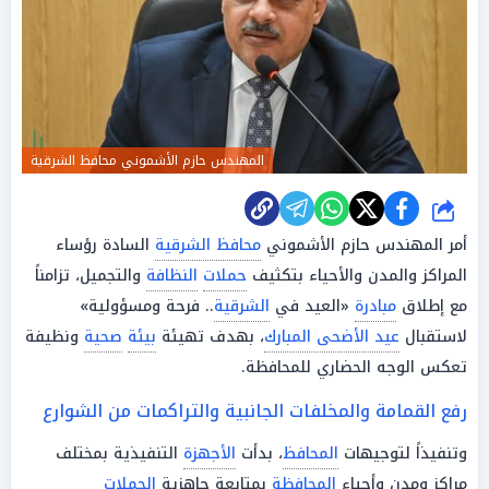
المهندس حازم الأشموني محافظ الشرقية
شارك
أمر المهندس حازم الأشموني
محافظ الشرقية
السادة رؤساء
المراكز والمدن والأحياء بتكثيف
حملات
النظافة
والتجميل، تزامناً
مع إطلاق
مبادرة
«العيد في
الشرقية
.. فرحة ومسؤولية»
لاستقبال
عيد الأضحى المبارك
، بهدف تهيئة
بيئة
صحية
ونظيفة
تعكس الوجه الحضاري للمحافظة.
رفع القمامة والمخلفات الجانبية والتراكمات من الشوارع
وتنفيذاً لتوجيهات
المحافظ
، بدأت
الأجهزة
التنفيذية بمختلف
مراكز ومدن وأحياء
المحافظة
بمتابعة جاهزية
الحملات