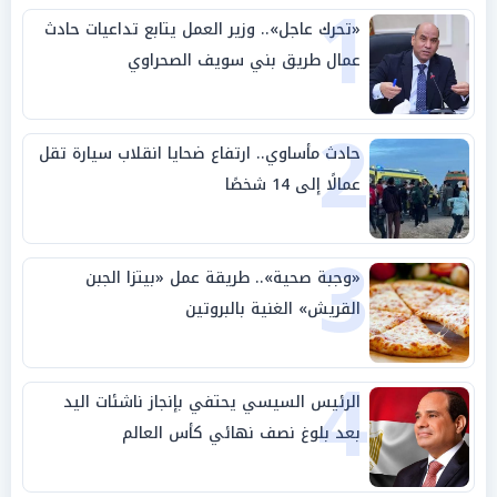
1
«تحرك عاجل».. وزير العمل يتابع تداعيات حادث
عمال طريق بني سويف الصحراوي
2
حادث مأساوي.. ارتفاع ضحايا انقلاب سيارة تقل
عمالًا إلى 14 شخصًا
3
«وجبة صحية».. طريقة عمل «بيتزا الجبن
القريش» الغنية بالبروتين
4
الرئيس السيسي يحتفي بإنجاز ناشئات اليد
بعد بلوغ نصف نهائي كأس العالم