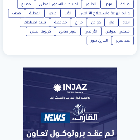
صناعة
مرض
الطيور
احتياجات السوق المحلي
مصانع
وزارة الزراعة واستصلاح الأراضي
الأب
قرض
المحلية
هدف
اتحاد
مال
دواجن
مزارع
محافظة
تلبية احتياجات
منتجي الدواجن
الأراضي
تقرير سابق
كرتونة البيض
عبدالعزيز
القارئ نيوز