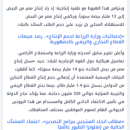
ويتزامن هذا الهبوط مع طفرة إنتاجية؛ إذ زاد إنتاج مصر من البيض
إلى 13 مليار بيضة سنوياً، ويكفي إنتاج مصر من البيض
للاستهلاك المحلي بل يزيد على حجم الطلب السائد بالبلاد.
«إحصائيات وزارة الزراعة لحجم الإنتاج».. رصد مبيعات
القطاع التجاري والريفي بالجمهورية
وأعلن تقرير سابق أصدرته وزارة الزراعة واستصلاح الأراضي،
تفاصيل هيكلية حول القوة الإنتاجية للبلاد؛ حيث «سجل إنتاج
مصر من بيض المائدة نحو 14 مليار بيضة سنويًا». كما أظهرت
البيانات الرسمية المعتمدة أن إجمالي حجم إنتاج القطاع التجاري
من الدواجن يسجل نحو 1.4 مليار طائر، بينما ينتج القطاع الريفي
والتربية المنزلية حوالي 320 مليون دجاجة، مما يؤكد نجاح الدولة
في تأمين الاكتفاء الذاتي الكامل والمستدام من هذا البروتين
الحيواني الهام لعموم المواطنين بمختلف المحافظات.
«مطالب اتحاد المنتجين ببرامج التصدير».. اعتماد المنشآت
الخالية من إنفلونزا الطيور عالميًا