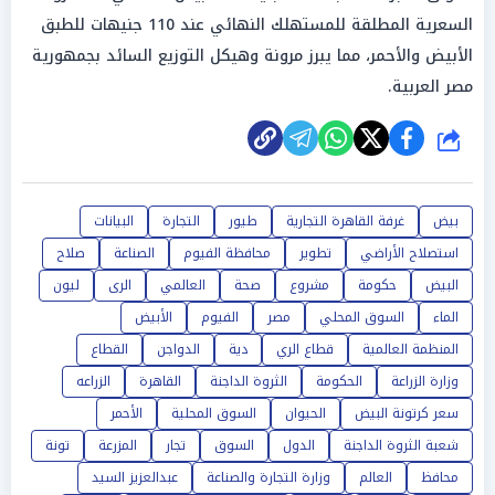
السعرية المطلقة للمستهلك النهائي عند 110 جنيهات للطبق
الأبيض والأحمر، مما يبرز مرونة وهيكل التوزيع السائد بجمهورية
مصر العربية.
شارك
بيض
غرفة القاهرة التجارية
طيور
التجارة
البيانات
استصلاح الأراضي
تطوير
محافظة الفيوم
الصناعة
صلاح
البيض
حكومة
مشروع
صحة
العالمي
الرى
ليون
الماء
السوق المحلي
مصر
الفيوم
الأبيض
المنظمة العالمية
قطاع الري
دية
الدواجن
القطاع
وزارة الزراعة
الحكومة
الثروة الداجنة
القاهرة
الزراعه
سعر كرتونة البيض
الحيوان
السوق المحلية
الأحمر
شعبة الثروة الداجنة
الدول
السوق
تجار
المزرعة
تونة
محافظ
العالم
وزارة التجارة والصناعة
عبدالعزيز السيد