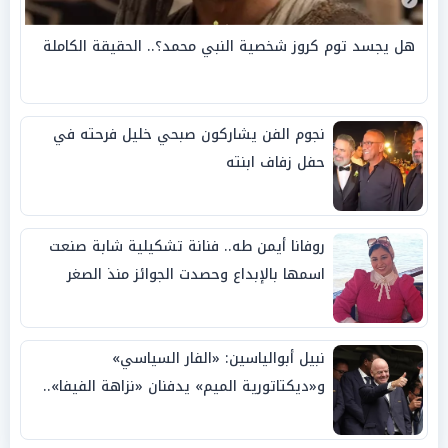
هل يجسد توم كروز شخصية النبي محمد؟.. الحقيقة الكاملة
نجوم الفن يشاركون صبحي خليل فرحته في
حفل زفاف ابنته
روفانا أيمن طه.. فنانة تشكيلية شابة صنعت
اسمها بالإبداع وحصدت الجوائز منذ الصغر
نبيل أبوالياسين: «الفار السياسي»
و«ديكتاتورية الميم» يدفنان «نزاهة الفيفا»..
وإقالة «إنفانتينو» باتت حتمية