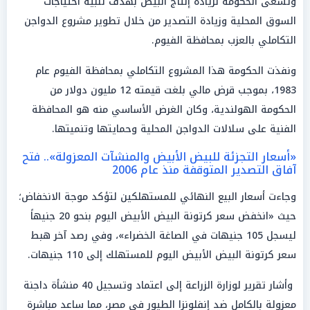
وتسعى الحكومة لزيادة إنتاج البيض بهدف تلبية احتياجات
السوق المحلية وزيادة التصدير من خلال تطوير مشروع الدواجن
التكاملي بالعزب بمحافظة الفيوم.
ونفذت الحكومة هذا المشروع التكاملي بمحافظة الفيوم عام
1983، بموجب قرض مالي بلغت قيمته 12 مليون دولار من
الحكومة الهولندية، وكان الغرض الأساسي منه هو المحافظة
الفنية على سلالات الدواجن المحلية وحمايتها وتنميتها.
«أسعار التجزئة للبيض الأبيض والمنشآت المعزولة».. فتح
آفاق التصدير المتوقفة منذ عام 2006
وجاءت أسعار البيع النهائي للمستهلكين لتؤكد موجة الانخفاض؛
حيث «انخفض سعر كرتونة البيض الأبيض اليوم بنحو 20 جنيهاً
ليسجل 105 جنيهات في الصاغة الخضراء»، وفي رصد آخر هبط
سعر كرتونة البيض الأبيض اليوم للمستهلك إلى 110 جنيهات.
وأشار تقرير لوزارة الزراعة إلى اعتماد وتسجيل 40 منشأة داجنة
معزولة بالكامل ضد إنفلونزا الطيور في مصر، مما ساعد مباشرة