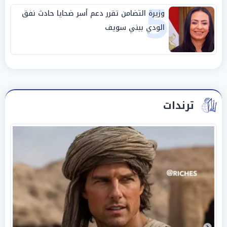
5
وزيرة التضامن تقرر دعم أسر ضحايا حادث نفق
الودي ببني سويف
ترندات