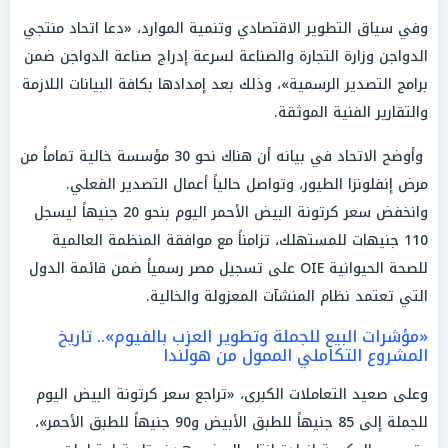
وفي سياق التطوير الاقتصادي وتنمية الموارد، «دعا اتحاد منتجي
الدواجن وزارة التجارة والصناعة لسرعة إدراج صناعة الدواجن ضمن
برامج التصدير الرسمية»، وذلك بعد إمدادها بكافة البيانات اللازمة
والتقارير الفنية الموثقة.
وأوضح الاتحاد في بيانه أن هناك نحو 30 مؤسسة خالية تماماً من
مرض إنفلونزا الطيور، وتواصل حالياً أعمال التصدير الفعلي.
وانخفض سعر كرتونة البيض الأحمر اليوم بنحو 20 جنيهاً ليسجل
110 جنيهات للمستهلك، تزامناً مع موافقة المنظمة العالمية
للصحة الحيوانية OIE على تسجيل مصر رسمياً ضمن قائمة الدول
التي تعتمد نظام المنشآت المعزولة والخالية.
«مؤشرات البيع للجملة وتطوير العزب بالفيوم».. تاريخ
المشروع التكاملي الممول من هولندا
وعلى صعيد التعاملات الكبرى، «تراجع سعر كرتونة البيض اليوم
للجملة إلى 85 جنيهاً للطبق الأبيض و90 جنيهاً للطبق الأحمر»،