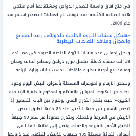
في فتح آفاق واسعة لتصدير الدواجن ومشتقاتها أمام منتجي
هذه الصناعة الكثيفة، بعد توقف تام لعمليات التصدير استمر منذ
عام 2006.
«هيكل منشآت الثروة الداجنة بالدولة».. رصد المصانع
والمجازر ومنافذ اللقاحات البيطرية
ويصل إجمالي عدد منشآت الثروة الداجنة الحيوية في مصر نحو
38 ألف منشأة كاملة، تشمل مزارع دواجن ومصانع أعلاف ومجازر
ومنافذ بيع أدوية بيطرية ولقاحات، بحسب بيانات وزارة الزراعة.
وتلخص الأرقام والمؤشرات المسجلة بأسواق البيض اليوم وجود
«حالة من الهبوط المتوازن والمنظم والمحكوم بالطفرة الإنتاجية
الكبيرة»؛ حيث يتضح التدرج الفني بوضوح بين آليات التسعير؛ إذ
تنحصر الأسعار بين حدها الأدنى عند 85 جنيهاً لطبق البيض
الأبيض في المزرعة وللجملة، وتتدرج صعوداً عبر سعر 90 جنيهاً
للطبق الأحمر بالمزرعة والجملة، وتصل إلى فئاتها العليا في
أسواق التجزئة مسجلة 105 جنيهات للأبيض، لتنتهي عند ذروتها