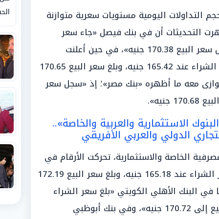
الحق
جم التداولات اليومية مستويات سعرية متوازنة
رت التحديثات أن في بنك فيصل «جاء سعر
الشراء بنحو 165.16 جنيه، بينما سجل سعر البيع 170.38 جنيه»، في حين أعلنت
الشاشات الحكومية أن «استقر سعر الشراء عند 165.42 جنيه، وبلغ سعر البيع 170.65
توازى معه ما أظهره «بنك مصر»؛ إذ «سجل سعر
بنوك الاستثمارية والعربية والخاصة»..
جاري الدولي والعربي الأفريقي
رفية الخاصة والاستثمارية، تحركت الأرقام في
مستويات متقاربة؛ حيث «استقر سعر الشراء عند 165.18 جنيه، وبلغ سعر البيع 172.19
 في البنك الأهلي الكويتي «بلغ سعر الشراء
165.53 جنيه، في حين وصل سعر البيع إلى 170.72 جنيه»، وفي بنك أبوظبي