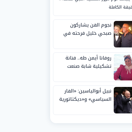
يقة الكاملة
نجوم الفن يشاركون
صبحي خليل فرحته في
حفل زفاف ابنته
روفانا أيمن طه.. فنانة
تشكيلية شابة صنعت
اسمها بالإبداع وحصدت
الجوائز منذ الصغر
نبيل أبوالياسين: «الفار
السياسي» و«ديكتاتورية
الميم» يدفنان «نزاهة
الفيفا».. وإقالة
«إنفانتينو» باتت حتمية