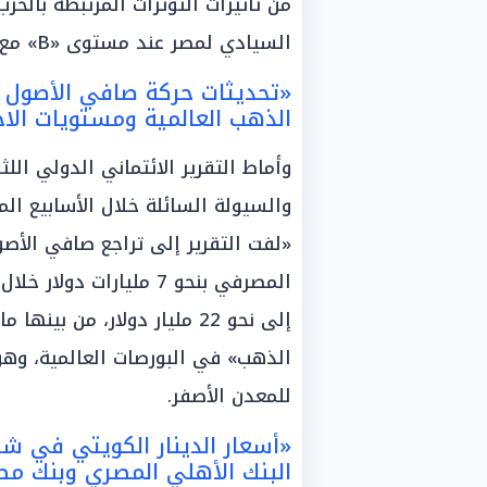
من تأثيرات التوترات المرتبطة بالحر
السيادي لمصر عند مستوى «B» مع نظرة مستقرة» تعزز من بيئة الاستثمار المحلية.
«تحديثات حركة صافي الأصول الأ
الذهب العالمية ومستويات الا
وأماط التقرير الائتماني الدولي الل
والسيولة السائلة خلال الأسابيع ال
«لفت التقرير إلى تراجع صافي الأصو
المصرفي بنحو 7 مليارات
إلى نحو 22 مليار دولار، من 
الذهب» في البورصات العالمية، وهو م
للمعدن الأصفر.
«أسعار الدينار الكويتي في شا
البنك الأهلي المصري وبنك م