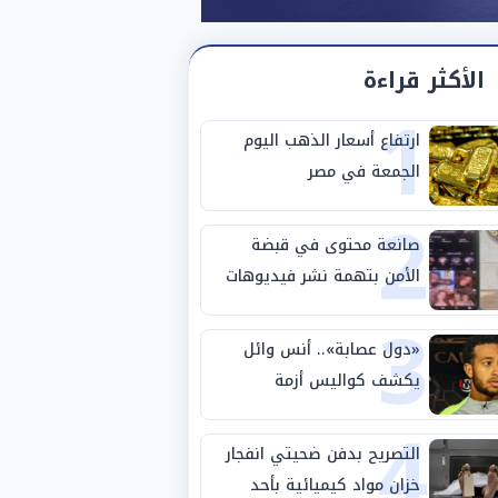
الأكثر قراءة
1
ارتفاع أسعار الذهب اليوم
الجمعة في مصر
2
صانعة محتوى في قبضة
الأمن بتهمة نشر فيديوهات
3
خادشة للحياء
«دول عصابة».. أنس وائل
يكشف كواليس أزمة
4
استبعاده المفاجئ من
الزمالك
التصريح بدفن ضحيتي انفجار
خزان مواد كيميائية بأحد