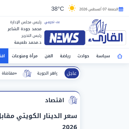
38°C
الجمعة 07 أغسطس 2026
رئيس مجلس الإدارة
محمد جودة الشاعر
رئيس التحرير
د.محمد طعيمة
سياسة
حوادث
رياضة
الفن
مرأة ومنوعات
اقت
عاجل
ر الجوية
«مقاضاة للشائعات».. طرابز
اقتصاد
2026