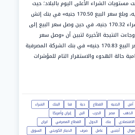
ت مستويات الشراء الأعلى اليوم بالبلاد؛ حيث
«استقر سعر الشراء عند 170.23 جنيه، وبلغ سعر البيع 170.50 جنيه» في بنك إتش
إس بي سي، في حين «بلغ سعر الشراء 170.32 جنيه، في حين وصل سعر البيع إلى
، وجاءت النتيجة الأخيرة لتبين أن «وصل سعر
الشراء إلى 170.45 جنيه، وسجل سعر البيع 170.83 جنيه» في بنك الشركة المصرفية
امية حالة الهدوء والاستقرار التام للمؤشرات
أمن
الجنيه
القطاع
دية
قنا
البنك
الشراء
الذهب
مصر
الحرب
البن
إيران وأمريكا
الاقتصادي
بنك
الدول
القطاع المصرفي
ايران
موال
أجنبى
عامل
صرف
الدينار الكويتي
السوق