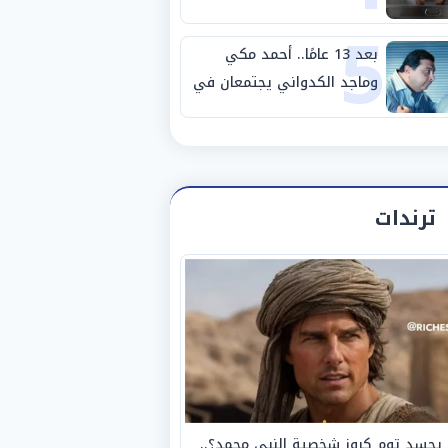
5
مصانع الفيوم
بعد 13 عامًا.. أحمد مكي
وماجد الكدواني يجتمعان في
«فرصة سعيدة»
ترندات
يجسد توم كروز شخصية النبي محمد؟..