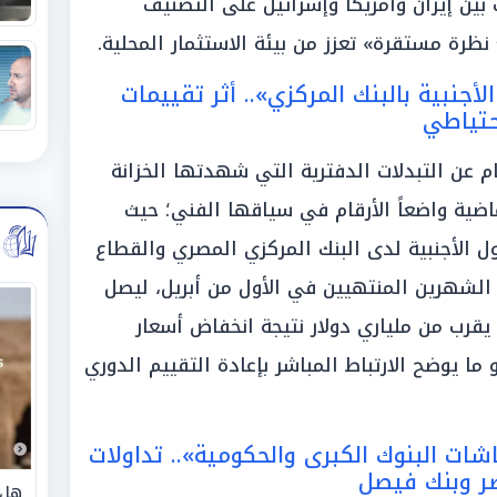
ب بين إيران وأمريكا وإسرائيل على التصنيف
جنبية بالبنك المركزي».. أثر تقييمات
حتياطي
ثام عن التبدلات الدفترية التي شهدتها الخزانة
ماضية واضعاً الأرقام في سياقها الفني؛ حيث
ل الأجنبية لدى البنك المركزي المصري والقطاع
 دولار خلال الشهرين المنتهيين في الأول من أبريل، ليصل
بينها ما يقرب من ملياري دولار نتيجة انخفاض أسعار
ا يوضح الارتباط المباشر بإعادة التقييم الدوري
شات البنوك الكبرى والحكومية».. تداولات
صر وبنك فيصل
هل 