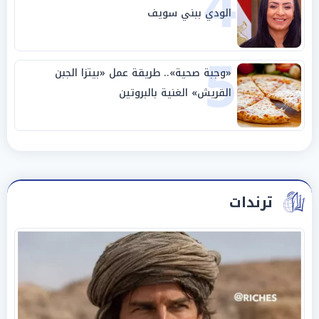
4
الودي ببني سويف
5
«وجبة صحية».. طريقة عمل «بيتزا الجبن
القريش» الغنية بالبروتين
ترندات