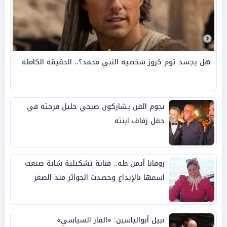
هل يجسد توم كروز شخصية النبي محمد؟.. الحقيقة الكاملة
نجوم الفن يشاركون صبحي خليل فرحته في
حفل زفاف ابنته
روفانا أيمن طه.. فنانة تشكيلية شابة صنعت
اسمها بالإبداع وحصدت الجوائز منذ الصغر
نبيل أبوالياسين: «الفار السياسي»