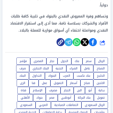
دولياً.
وتساهم وفرة المعروض النقدي بالبنوك في تلبية كافة طلبات
الأفراد والشركات بسلاسة تامة، مما أدى إلى استقرار الاقتصاد
النقدي ومواصلة اختفاء أي أسواق موازية للعملة بالبلاد.
شارك
الريال
سعر
بنك
الدول
تجار
المصري
مؤشر
الصباح
عامل
الشراء
الجنيه
البنك التجاري
صرف
الخليج
بنك نكست
العرب
البنوك
التداول
البنك
الاثنين
صباح
أسعار
التمويل
عمل
قنا
الرى
بداية
أبو
البن
التجار
مصرف
الإسلام
قناة
تمويل
بنك البركة
أبوظبي
مصر
بنوك
الأهلي
الريال السعودي
التعاملات الصباحية
العربي
السعودي
مؤشرات
البنوك المصرية
بداية التعاملات
الجنية المصري