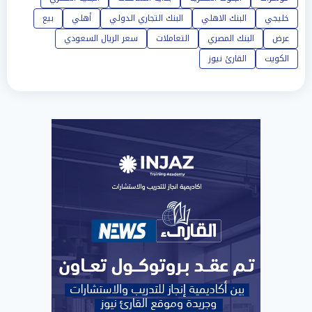
خليجي
البنك الاهلي
البنك التجاري الدولي
أهلي
بيع
عرض
البنك المصري
التعاملات
سعر الريال السعودي
الكويت
القارئ نيوز