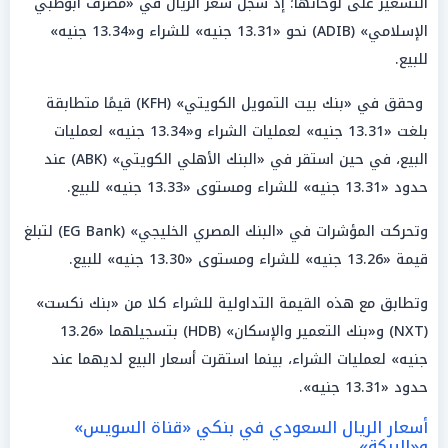
التسعير على لوحاتها؛ إذ سجل سعر الريال في «مصرف أبوظبي
الإسلامي» (ADIB) نحو «13.31 جنيه» للشراء و«13.34 جنيه»
للبيع.
وحقق في «بنك بيت التمويل الكويتي» (KFH) قيمًا متطابقة
بلغت «13.31 جنيه» لعمليات الشراء و«13.34 جنيه» لعمليات
البيع، في حين استقر في «البنك الأهلي الكويتي» (ABK) عند
حدود «13.31 جنيه» للشراء ومستوى «13.33 جنيه» للبيع.
وتحركت المؤشرات في «البنك المصري الخليجي» (EG Bank) لتبلغ
قيمة «13.26 جنيه» للشراء ومستوى «13.30 جنيه» للبيع.
وتطابق مع هذه القيمة التداولية للشراء كلا من «بنك نكست»
(NXT) و«بنك التعمير والإسكان» (HDB) بتسجيلهما «13.26
جنيه» لعمليات الشراء، بينما استقرت أسعار البيع لديهما عند
حدود «13.31 جنيه».
أسعار الريال السعودي في بنكي «قناة السويس»
و«البركة»