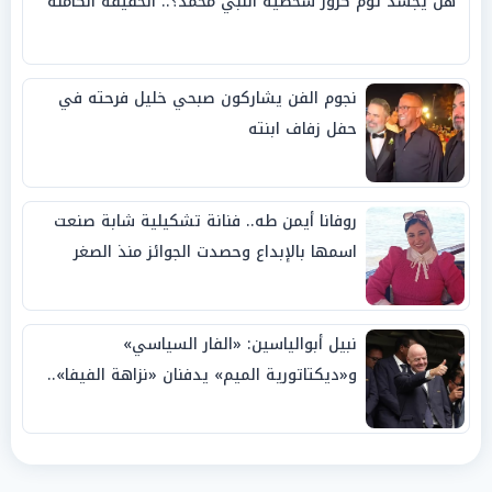
هل يجسد توم كروز شخصية النبي محمد؟.. الحقيقة الكاملة
نجوم الفن يشاركون صبحي خليل فرحته في
حفل زفاف ابنته
روفانا أيمن طه.. فنانة تشكيلية شابة صنعت
اسمها بالإبداع وحصدت الجوائز منذ الصغر
نبيل أبوالياسين: «الفار السياسي»
و«ديكتاتورية الميم» يدفنان «نزاهة الفيفا»..
وإقالة «إنفانتينو» باتت حتمية