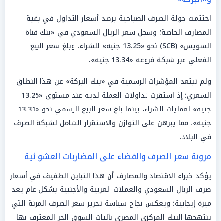
اختتمت جولة الصرف الصباحية برصد أسعار التداول في بقية
المصارف الخاصة؛ وسجل سعر الريال السعودي في «بنك قناة
السويس» (SCB) نحو «13.25 جنيه» للشراء، وبلغ سعر البيع
الفعلي عبر شبكة فروعه «13.34 جنيه».
ولم تبتعد المؤشرات الرسمية في «بنك البركة» عن هذا النطاق
السعري؛ إذ استقرت تداولات العملة لديه عند مستوى «13.25
جنيه» لعمليات الشراء، بينما بلغ سعر البيع الرسمي نحو «13.31
جنيه»، مما يبرهن على التوازن والاستقرار الشامل لشبكة الصرف
في البلاد.
مرونة سعر الصرف والقضاء على المضاربات العشوائية
يؤكد خبراء الاقتصاد والمصارف أن هذا التباين الطفيف في أسعار
صرف الريال السعودي والعملات العربية والأجنبية بشكل عام يعد
ميزة إيجابية؛ ويعكس نجاح سياسة تحرير سعر الصرف المرنة التي
ينتهجها البنك المركزي المصري بآليات السوق الحر المعترف بها