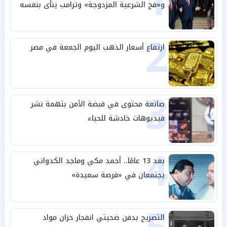
1
و«فخ الشرعية المزدوجة» وترامب ينأى بنفسه
وحليفه في «ميتم استراتيجي»
2
ارتفاع أسعار الذهب اليوم الجمعة في مصر
3
صانعة محتوى في قبضة الأمن بتهمة نشر
فيديوهات خادشة للحياء
4
بعد 13 عامًا.. أحمد مكي وماجد الكدواني
يجتمعان في «فرصة سعيدة»
التصريح بدفن ضحيتي انفجار خزان مواد