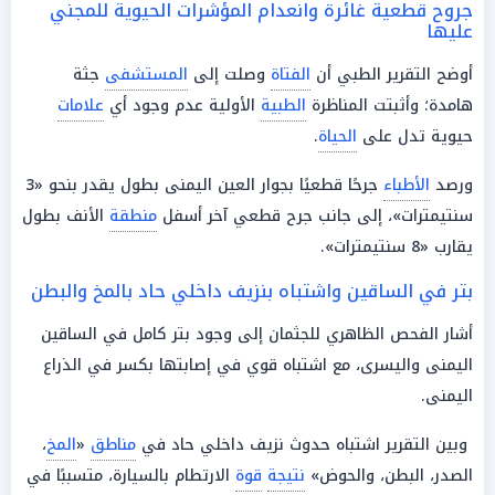
جروح قطعية غائرة وانعدام المؤشرات الحيوية للمجني
عليها
أوضح التقرير الطبي أن
الفتاة
وصلت إلى
المستشفى
جثة
هامدة؛ وأثبتت المناظرة
الطبية
الأولية عدم وجود أي
علامات
حيوية تدل على
الحياة
.
ورصد
الأطباء
جرحًا قطعيًا بجوار العين اليمنى بطول يقدر بنحو «3
سنتيمترات»، إلى جانب جرح قطعي آخر أسفل
منطقة
الأنف بطول
يقارب «8 سنتيمترات».
بتر في الساقين واشتباه بنزيف داخلي حاد بالمخ والبطن
أشار الفحص الظاهري للجثمان إلى وجود بتر كامل في الساقين
اليمنى واليسرى، مع اشتباه قوي في إصابتها بكسر في الذراع
اليمنى.
وبين التقرير اشتباه حدوث نزيف داخلي حاد في
مناطق
«
المخ
،
الصدر، البطن، والحوض»
نتيجة
قوة
الارتطام بالسيارة، متسببًا في