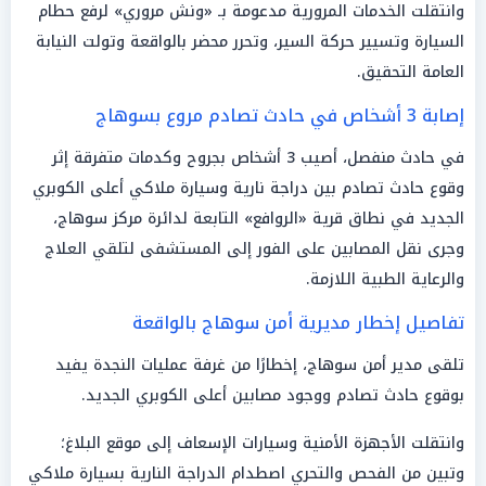
وانتقلت الخدمات المرورية مدعومة بـ «ونش مروري» لرفع حطام
السيارة وتسيير حركة السير، وتحرر محضر بالواقعة وتولت النيابة
العامة التحقيق.
إصابة 3 أشخاص في حادث تصادم مروع بسوهاج
في حادث منفصل، أصيب 3 أشخاص بجروح وكدمات متفرقة إثر
وقوع حادث تصادم بين دراجة نارية وسيارة ملاكي أعلى الكوبري
الجديد في نطاق قرية «الروافع» التابعة لدائرة مركز سوهاج،
وجرى نقل المصابين على الفور إلى المستشفى لتلقي العلاج
والرعاية الطبية اللازمة.
تفاصيل إخطار مديرية أمن سوهاج بالواقعة
تلقى مدير أمن سوهاج، إخطارًا من غرفة عمليات النجدة يفيد
بوقوع حادث تصادم ووجود مصابين أعلى الكوبري الجديد.
وانتقلت الأجهزة الأمنية وسيارات الإسعاف إلى موقع البلاغ؛
وتبين من الفحص والتحري اصطدام الدراجة النارية بسيارة ملاكي