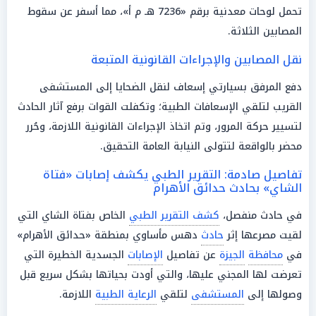
تحمل لوحات معدنية برقم «7236 هـ م أ»، مما أسفر عن سقوط
المصابين الثلاثة.
نقل المصابين والإجراءات القانونية المتبعة
دفع المرفق بسيارتي إسعاف لنقل الضحايا إلى المستشفى
القريب لتلقي الإسعافات الطبية؛ وتكفلت القوات برفع آثار الحادث
لتسيير حركة المرور، وتم اتخاذ الإجراءات القانونية اللازمة، وحُرر
محضر بالواقعة لتتولى النيابة العامة التحقيق.
تفاصيل صادمة: التقرير الطبي يكشف إصابات «فتاة
الشاي» بحادث حدائق الأهرام
في حادث منفصل،
كشف التقرير الطبي
الخاص بفتاة الشاي التي
لقيت مصرعها إثر
حادث
دهس مأساوي بمنطقة «حدائق الأهرام»
في
محافظة
الجيزة
عن تفاصيل
الإصابات
الجسدية الخطيرة التي
تعرضت لها المجني عليها، والتي أودت بحياتها بشكل سريع قبل
وصولها إلى
المستشفى
لتلقي
الرعاية الطبية
اللازمة.