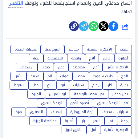
اتساع حدقتي العين وانعدام استجابتهما للضوء وتوقف
التنفس
تمامًا.
شارك
حادث
الأجهزة المعنية
محافظ
المريوطية
عمليات النجدة
أجهزة
عامل
آلام
واقعة
التحقيقات
ترعة
الأجهزة الأمن
أمن
محافظة
عمل
ضحايا
الإسعاف
المخ
حادث سقوط
محضر
قوات
ألم
مدينة
الأمن
بداية
كان
إمام
سيارات
أبو
بلاغ
خطر
سقوط
تحرر محضر
تحرر محضر بالواقعة
ابو النمرس
الجيزه
قوات الإنقاذ النهري
أجهزة الأمن
الإنقاذ النهري
سيارات الاسعاف
ترعة المريوطية
إسعاف
التحقيق
هزة
جدة
نمر
النهر
يارا
أمنية
محافظة الجيزة
الأجهزة الأمنية
أمل
القارئ نيوز