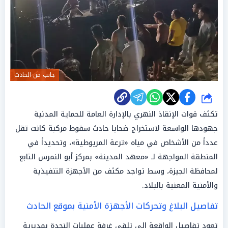
جانب من الحادث
شارك
تكثف قوات الإنقاذ النهري بالإدارة العامة للحماية المدنية
جهودها الواسعة لاستخراج ضحايا حادث سقوط مركبة كانت تقل
عدداً من الأشخاص في مياه «ترعة المريوطية»، وتحديداً في
المنطقة المواجهة لـ «معهد المدينة» بمركز أبو النمرس التابع
لمحافظة الجيزة، وسط تواجد مكثف من الأجهزة التنفيذية
والأمنية المعنية بالبلاد.
تفاصيل البلاغ وتحركات الأجهزة الأمنية بموقع الحادث
تعود تفاصيل الواقعة إلى تلقي غرفة عمليات النجدة بمديرية