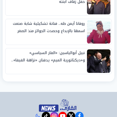
حفل زفاف ابنته
روفانا أيمن طه.. فنانة تشكيلية شابة صنعت
اسمها بالإبداع وحصدت الجوائز منذ الصغر
نبيل أبوالياسين: «الفار السياسي»
و«ديكتاتورية الميم» يدفنان «نزاهة الفيفا»..
وإقالة «إنفانتينو» باتت حتمية