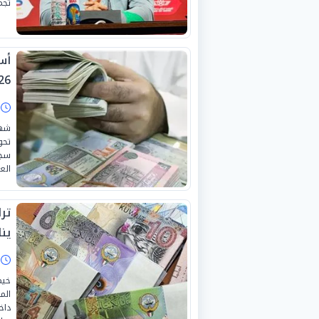
تجم
26
ا
تحو
سجل
الع
ينا
ا
خيم
داخ