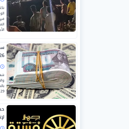
تكث
الو
في 
الم
الأج
26
ا
شهد
وال
بال
29 يونيو 2026.
حص
لإ
ا