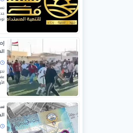
تعم
جدي
توس
الم
ا
تحو
عقب
الأ
سع
السبت
ا