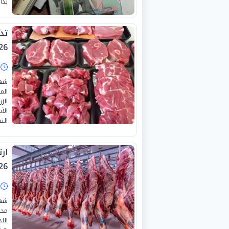
بدا
26
ا
شهد
الز
الأ
التج
26
ا
محا
الل