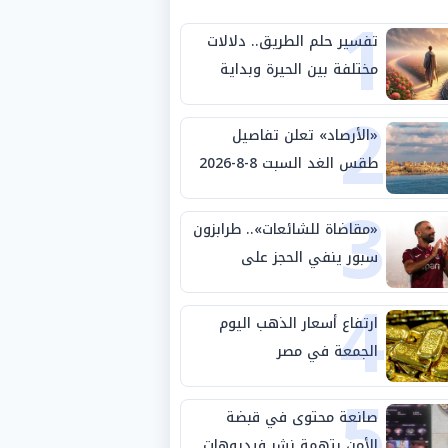
1
تفسير حلم الطريق.. دلالات
مختلفة بين الحيرة وبداية
2
مرحلة جديدة
«الأرصاد» تعلن تفاصيل
طقس الغد السبت 8-8-2026
3
والظواهر الجوية
«مقاضاة للشائعات».. طرابزون
سبور ينفي الحجز على
4
مستحقات محمد صلاح
ارتفاع أسعار الذهب اليوم
الجمعة في مصر
5
صانعة محتوى في قبضة
الأمن بتهمة نشر فيديوهات