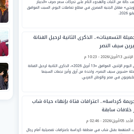
ت حالة من الثبات والهدوء التام على تحركات سعر صرف «الدينار
ويتي» مقابل الجنيه المصري في مطلع تعاملات اليوم، السبت الموافق
يلة التسعينات».. الذكرى الثانية لرحيل الفنانة
رين سيف النصر
لإثنين 13/أبريل/2026 - 10:23 م
تحل اليوم الإثنين، الموافق «13 أبريل 2026»، الذكرى الثانية لرحيل الفنانة
احلة «شيرين سيف النصر»، واحدة من أرق وأبرز نجمات السينما
تليفزيون في مصر والوطن العربي.
ريمة كرداسة».. اعترافات فتاة بإنهاء حياة شاب
ر خلافات سابقة
لأحد 05/أبريل/2026 - 02:46 م
ت المتهمة بقتل شاب في منطقة كرداسة باعترافات تفصيلية أمام رجال