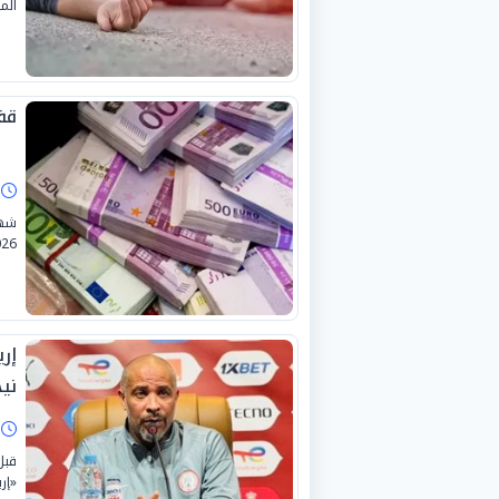
الم
قفز
ا
2026، تحرك ملحوظ في سعر «اليورو ال
إر
نيج
ا
قبل
«إر