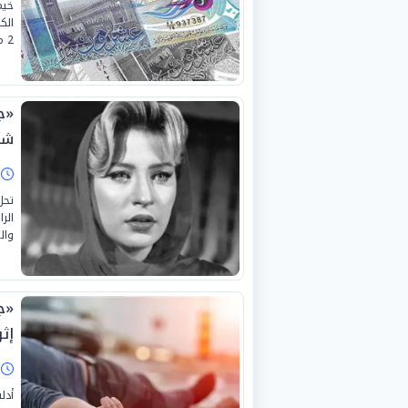
خيم
الك
2 مايو 2026.
«جم
شي
ا
الر
وال
«ج
إث
ا
أدل