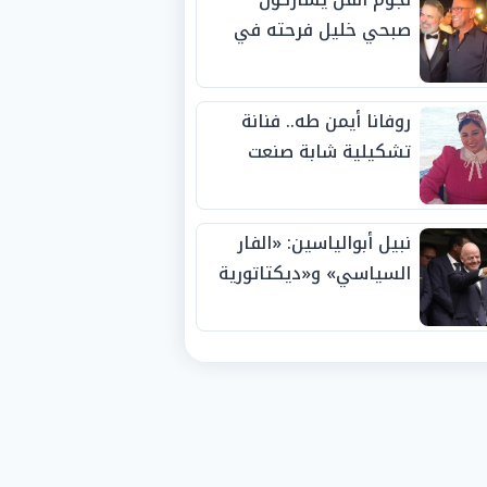
صبحي خليل فرحته في
حفل زفاف ابنته
روفانا أيمن طه.. فنانة
تشكيلية شابة صنعت
اسمها بالإبداع وحصدت
الجوائز منذ الصغر
نبيل أبوالياسين: «الفار
السياسي» و«ديكتاتورية
الميم» يدفنان «نزاهة
الفيفا».. وإقالة
«إنفانتينو» باتت حتمية