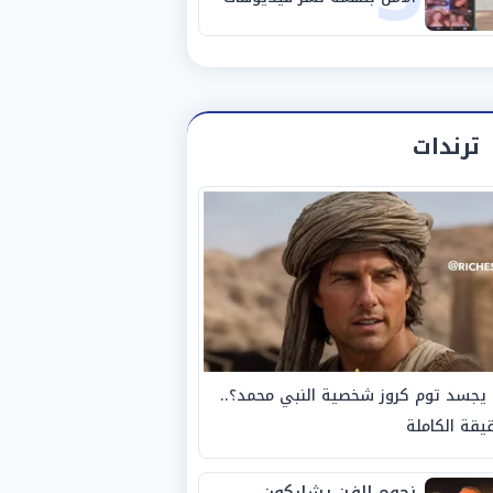
خادشة للحياء
ترندات
يجسد توم كروز شخصية النبي محمد؟..
يقة الكاملة
نجوم الفن يشاركون