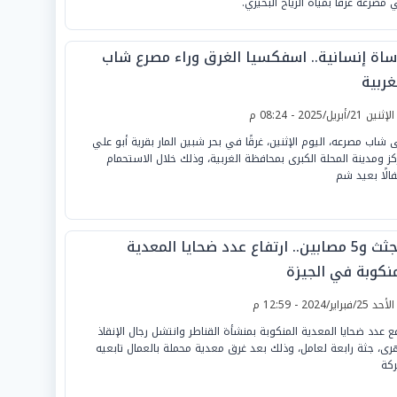
 مصرعه غرقًا بمياه الرياح البحيري.
ساة إنسانية.. اسفكسيا الغرق وراء مصرع شاب
غربية
لإثنين 21/أبريل/2025 - 08:24 م
 شاب مصرعه، اليوم الإثنين، غرقًا في بحر شبين المار بقرية أبو علي
كز ومدينة المحلة الكبرى بمحافظة الغربية، وذلك خلال الاستحمام
فالًا بعيد شم
4 جثث و5 مصابين.. ارتفاع عدد ضحايا المعدية
منكوبة في الجيزة
لأحد 25/فبراير/2024 - 12:59 م
فع عدد ضحايا المعدية المنكوبة بمنشأة القناطر وانتشل رجال الإنقاذ
هرى، جثة رابعة لعامل، وذلك بعد غرق معدية محملة بالعمال تابعيه
كة