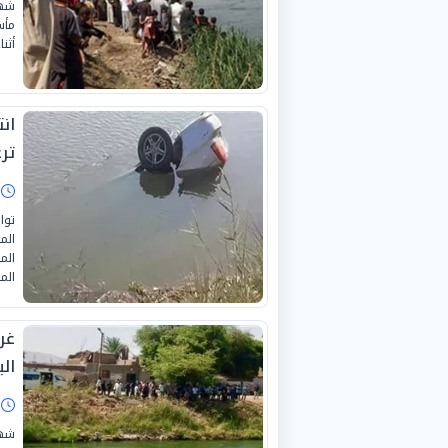
شهد
مأس
أثن
ان
تر
ا
توا
الم
الم
الم
غر
ال
ا
شهد