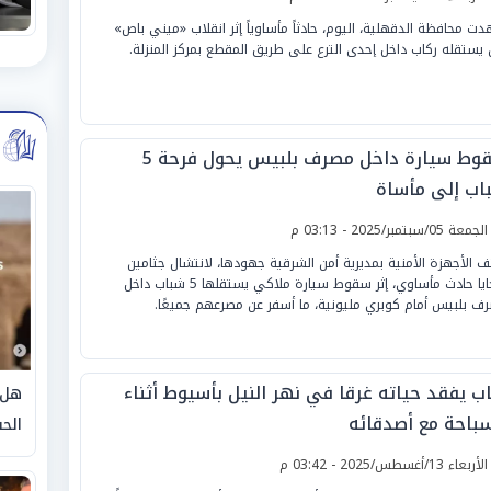
ت محافظة الدقهلية، اليوم، حادثاً مأساوياً إثر انقلاب «ميني باص»
 يستقله ركاب داخل إحدى الترع على طريق المقطع بمركز المنزلة.
سقوط سيارة داخل مصرف بلبيس يحول فرحة 5
اب إلى مأساة
لجمعة 05/سبتمبر/2025 - 03:13 م
ف الأجهزة الأمنية بمديرية أمن الشرقية جهودها، لانتشال جثامين
ضحايا حادث مأساوي، إثر سقوط سيارة ملاكي يستقلها 5 شباب داخل
ف بلبيس أمام كوبري مليونية، ما أسفر عن مصرعهم جميعًا.
ب يفقد حياته غرقا في نهر النيل بأسيوط أثناء
هل 
سباحة مع أصدقائه
الحق
لأربعاء 13/أغسطس/2025 - 03:42 م