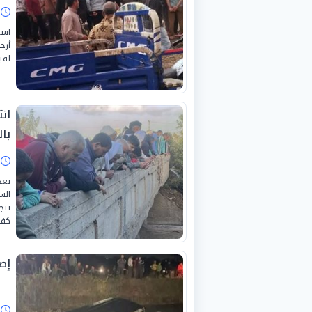
ا
است
أرج
لقي
بال
ا
بعد
الس
تتج
كفر 
إصابة 3 أشخاص بين
ا