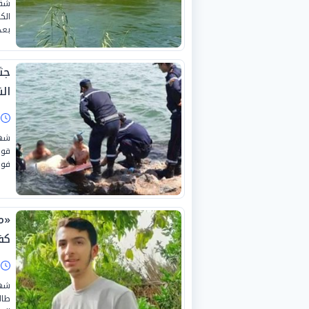
شقي
الك
بعد
جث
الن
ا
شهد
قوا
فوق
«م
كف
ا
شهد
طال