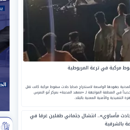
وط مركبة في ترعة المريوطية
ة المدنية جهودها الواسعة لاستخراج ضحايا حادث سقوط مركبة كانت تقل
يداً في المنطقة المواجهة لـ «معهد المدينة» بمركز أبو النمرس
 التنفيذية والأمنية المعنية بالبلاد.
ادث مأساوي».. انتشال جثماني طفلين غرقا في
عة بالشرقية