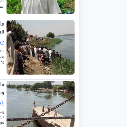
الق
الم
مأ
الب
ا
شهد
مأس
وذلك
مأ
وم
ا
وسط
«يو
لمرك