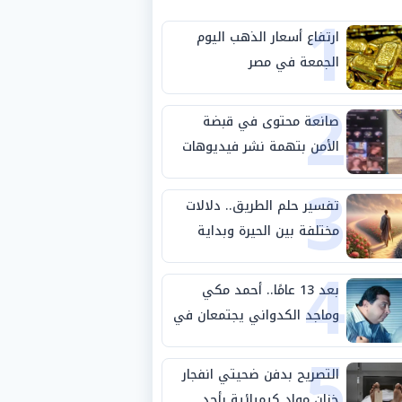
1
ارتفاع أسعار الذهب اليوم
الجمعة في مصر
2
صانعة محتوى في قبضة
الأمن بتهمة نشر فيديوهات
3
خادشة للحياء
تفسير حلم الطريق.. دلالات
مختلفة بين الحيرة وبداية
4
مرحلة جديدة
بعد 13 عامًا.. أحمد مكي
وماجد الكدواني يجتمعان في
5
«فرصة سعيدة»
التصريح بدفن ضحيتي انفجار
خزان مواد كيميائية بأحد