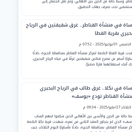
ناطر، وسط حالة من الحزن بين الأهالي، وتم نقل الجثمان إلى
ستشفى تحت تصرف جهات التحقيق.
ساة في منشأة القناطر.. غرق شقيقتين في الرياح
حيري بقرية القطا
لخميس 31/يوليو/2025 - 07:52 م
ت قرية القطا التابعة لمركز منشأة القناطر بمحافظة الجيزة، حادثًا
اويًا أسفر عن مصرع فتاتين شقيقتين غرقًا في مياه الرياح البحيري،
 أثناء استقلالهما قاربًا صغيرًا.
ساة في نكلا.. غرق طالب في الرياح البحيري
نشأة القناطر تودع «يوسف»
لثلاثاء 27/مايو/2025 - 09:34 م
 حالة من الحزن والأسى بين الأهالي الذين شيّعوا ابنهم الشاب
سف» الذي لم يتجاوز العقد الثاني من عمره، شهدت قرية نكلا التابعة
ز منشأة القناطر، بمحافظة الجيزة، حادثًا مأساويًا اليوم الثلاثاء، حيث