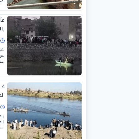
لقي
مأ
بال
ا
لقى
بمر
احت
ال
ا
ارت
الن
لشر