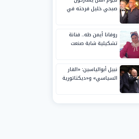
صبحي خليل فرحته في
حفل زفاف ابنته
روفانا أيمن طه.. فنانة
تشكيلية شابة صنعت
اسمها بالإبداع وحصدت
الجوائز منذ الصغر
نبيل أبوالياسين: «الفار
السياسي» و«ديكتاتورية
الميم» يدفنان «نزاهة
الفيفا».. وإقالة
«إنفانتينو» باتت حتمية