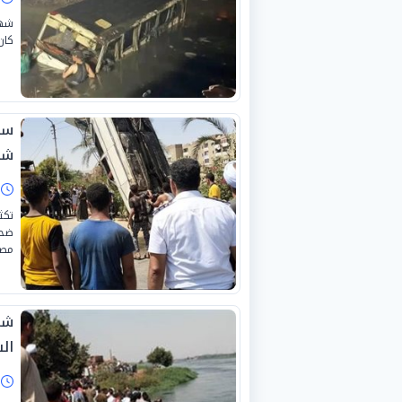
شهد
كان
شب
ا
تكث
مصر
شا
ال
ا