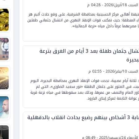
لسبت 18/أبريل/2026 - 04:28 م
يقظ أهالي مركز الحسينية بمحافظة الشرقية، على وقع حادث أليم هز
اء المنطقة؛ حيث تمكنت قوات الإنقاذ النهري من انتشال جثماني طفلين
ا مصرعهما غرقاً داخل مياه «ترعة الجمالية».
انتشال جثمان طفلة بعد 3 أيام من الغرق بترعة
بحيرة
لسبت 10/يناير/2026 - 02:55 م
 ثلاثة أيام عصيبة، نجحت قوات الإنقاذ النهري بمحافظة البحيرة، اليوم
بت، في العثور على جثمان الطفلة «نور سعيد الصاوي»، التي لم
اوز العام والنصف من عمرها، وذلك بعد سقوطها في مياه ترعة قرية
عوانة التابعة لمركز إيتاي البارود.
هم رضيع بحادث انقلاب بالدقهلية
لأربعاء 24/ديسمبر/2025 - 08:49 م