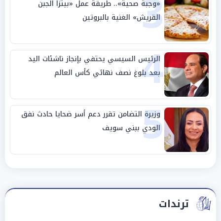
3
«وجبة صحية».. طريقة عمل «بيتزا الجبن
القريش» الغنية بالبروتين
4
الرئيس السيسي يحتفي بإنجاز ناشئات اليد
بعد بلوغ نصف نهائي كأس العالم
5
وزيرة التضامن تقرر دعم أسر ضحايا حادث نفق
الودي ببني سويف
ترندات