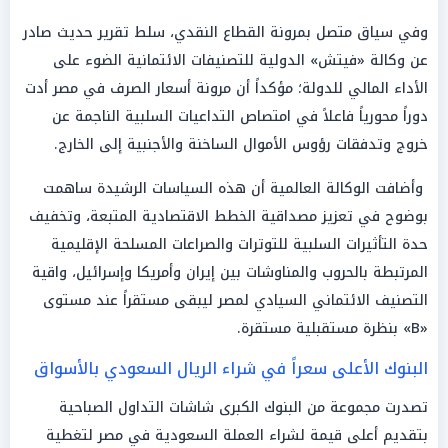
وفي سياق متصل بمرونة القطاع النقدي، سلط تقرير حديث صادر
عن وكالة «فيتش» الدولية للتصنيفات الائتمانية الضوء على
الأداء المالي للدولة؛ مؤكداً أن مرونة أسعار الصرف في مصر أدت
دوراً محورياً فاعلاً في امتصاص التداعيات السلبية الناجمة عن
خروج وتدفقات رؤوس الأموال الساخنة والأجنبية إلى الخارج.
وأضافت الوكالة العالمية أن هذه السياسات الرشيدة ساهمت
بوضوح في تعزيز مصداقية الخطط الاقتصادية المتبعة، وتخفيف
حدة التأثيرات السلبية للتوترات والصراعات المسلحة الإقليمية
المرتبطة بالحروب والمناوشات بين إيران وأمريكا وإسرائيل، واقية
التصنيف الائتماني السيادي لمصر ليبقى مستقراً عند مستوى
«B» بنظرة مستقبلية مستقرة.
البنوك الأعلى سعراً في شراء الريال السعودي بالأسواق
تصدرت مجموعة من البنوك الكبرى شاشات التداول الصباحية
بتقديم أعلى قيمة لشراء العملة السعودية في مصر لتغطية