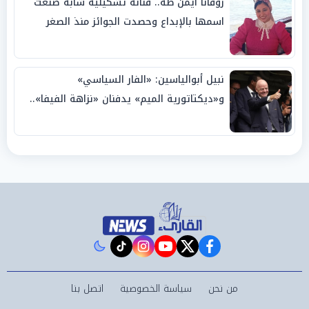
روفانا أيمن طه.. فنانة تشكيلية شابة صنعت
اسمها بالإبداع وحصدت الجوائز منذ الصغر
نبيل أبوالياسين: «الفار السياسي»
و«ديكتاتورية الميم» يدفنان «نزاهة الفيفا»..
وإقالة «إنفانتينو» باتت حتمية
instagram
tiktok
youtube
twitter
facebook
من نحن
سياسة الخصوصية
اتصل بنا