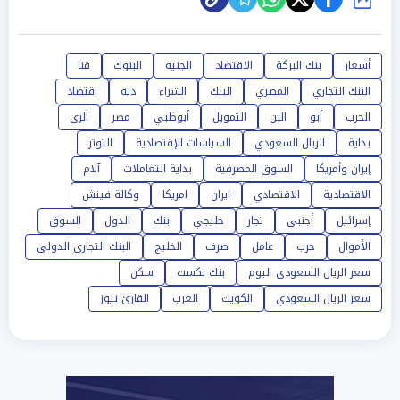
شارك
أسعار
بنك البركة
الاقتصاد
الجنيه
البنوك
قنا
البنك التجاري
المصري
البنك
الشراء
دية
اقتصاد
الحرب
أبو
البن
التمويل
أبوظبي
مصر
الرى
بداية
الريال السعودي
السياسات الإقتصادية
التوتر
إيران وأمريكا
السوق المصرفية
بداية التعاملات
آلام
الاقتصادية
الاقتصادي
ايران
امريكا
وكالة فيتش
إسرائيل
أجنبى
تجار
خليجي
بنك
الدول
السوق
الأموال
حرب
عامل
صرف
الخليج
البنك التجاري الدولي
سعر الريال السعودى اليوم
بنك نكست
سكن
سعر الريال السعودي
الكويت
العرب
القارئ نيوز