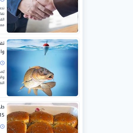
تحم
تفا
الق
معك
تف
وا
ا
يُع
وال
الن
طر
15 دقيق
ا