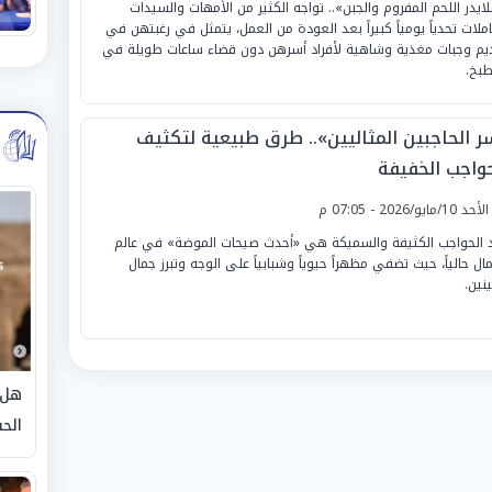
ايدر اللحم المفروم والجبن».. تواجه الكثير من الأمهات والسيدات
املات تحدياً يومياً كبيراً بعد العودة من العمل، يتمثل في رغبتهن في
يم وجبات مغذية وشاهية لأفراد أسرهن دون قضاء ساعات طويلة في
طبخ.
ر الحاجبين المثاليين».. طرق طبيعية لتكثيف
حواجب الخفيفة
لأحد 10/مايو/2026 - 07:05 م
 الحواجب الكثيفة والسميكة هي «أحدث صيحات الموضة» في عالم
مال حالياً، حيث تضفي مظهراً حيوياً وشبابياً على الوجه وتبرز جمال
ينين.
هل 
الحق