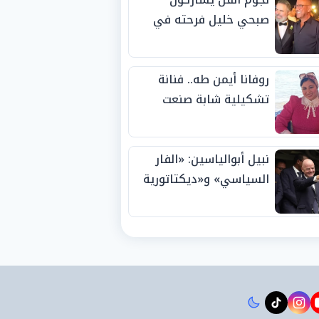
صبحي خليل فرحته في
حفل زفاف ابنته
روفانا أيمن طه.. فنانة
تشكيلية شابة صنعت
اسمها بالإبداع وحصدت
الجوائز منذ الصغر
نبيل أبوالياسين: «الفار
السياسي» و«ديكتاتورية
الميم» يدفنان «نزاهة
الفيفا».. وإقالة
«إنفانتينو» باتت حتمية
instagram
tiktok
youtub
t