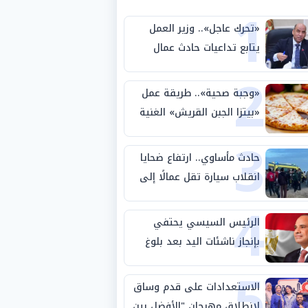
1
«تحرك عاجل».. وزير العمل
يتابع تداعيات حادث عمال
2
طريق بني سويف الصحراوي
«وجبة صحية».. طريقة عمل
«بيتزا الجبن القريش» الغنية
3
بالبروتين
حادث مأساوي.. ارتفاع ضحايا
انقلاب سيارة تقل عمالًا إلى
4
14 شخصًا
الرئيس السيسي يحتفي
بإنجاز ناشئات اليد بعد بلوغ
5
نصف نهائي كأس العالم
الاستعدادات على قدم وساق
لانطلاق مهرجان "الأفضل بين