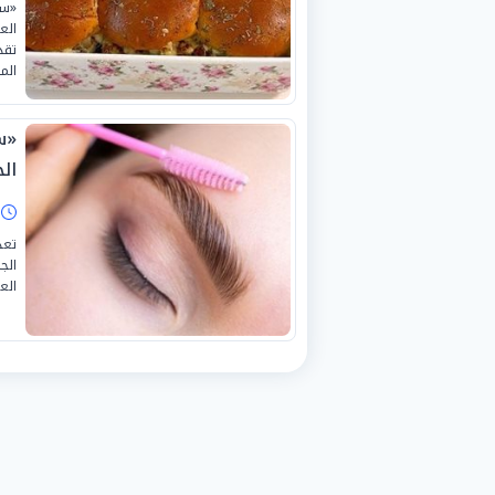
«سل
الع
تقد
الم
«س
ال
ا
تعد
الج
الع