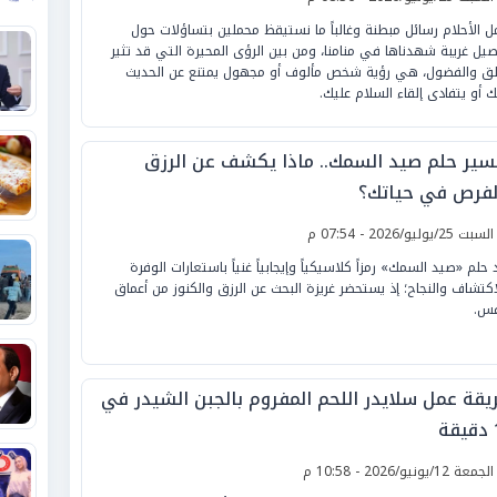
ل الأحلام رسائل مبطنة وغالباً ما نستيقظ محملين بتساؤلات حول
صيل غريبة شهدناها في منامنا، ومن بين الرؤى المحيرة التي قد تثير
لق والفضول، هي رؤية شخص مألوف أو مجهول يمتنع عن الحديث
 أو يتفادى إلقاء السلام عليك.
سير حلم صيد السمك.. ماذا يكشف عن الرزق
لفرص في حياتك؟
لسبت 25/يوليو/2026 - 07:54 م
د حلم «صيد السمك» رمزاً كلاسيكياً وإيجابياً غنياً باستعارات الوفرة
اكتشاف والنجاح؛ إذ يستحضر غريزة البحث عن الرزق والكنوز من أعماق
فس.
يقة عمل سلايدر اللحم المفروم بالجبن الشيدر في
ة
لجمعة 12/يونيو/2026 - 10:58 م