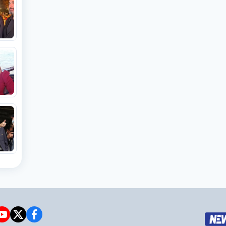
e
witter
facebook