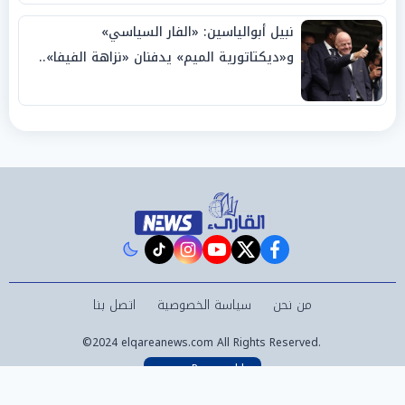
نبيل أبوالياسين: «الفار السياسي»
و«ديكتاتورية الميم» يدفنان «نزاهة الفيفا»..
وإقالة «إنفانتينو» باتت حتمية
instagram
tiktok
youtube
twitter
facebook
من نحن
سياسة الخصوصية
اتصل بنا
©2024 elqareanews.com All Rights Reserved.
Powered by