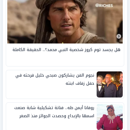
هل يجسد توم كروز شخصية النبي محمد؟.. الحقيقة الكاملة
نجوم الفن يشاركون صبحي خليل فرحته في
حفل زفاف ابنته
روفانا أيمن طه.. فنانة تشكيلية شابة صنعت
اسمها بالإبداع وحصدت الجوائز منذ الصغر