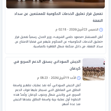
تفعيل قرار تعليق الخدمات الحكومية للممتنعين عن سداد
النفقة
الخميس 23/أبريل/2026 - 02:18 م
أعلن المستشار «محمود حلمي الشريف»، وزير العدل، رسمياً تفعيل قرار
«تعليق الخدمات الحكومية» عن المحكوم عليهم في قضايا الامتناع عن
سداد النفقة، من داخل محكمة شمال القاهرة بالعباسية.
الجيش السوداني يسحق الدعم السريع في
كردفان
الأحد 19/أبريل/2026 - 08:23 م
أعلن الجيش السوداني، أنه نفذ عمليات تطهـير واسعة
النطاق في المناطق التي تسيطر عليها قوات الدعم
السريع، في ولايتي شمال وجنوب كردفان؛ وتُعدّ هذه
الخطوة أول عملية برية واسعة النطاق ينفذها الجيش
منذ عدة أشهر.