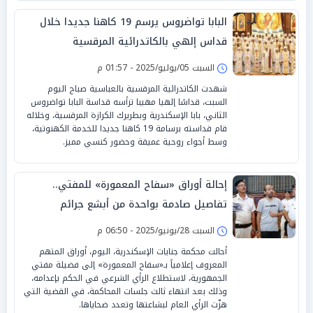
البابا تواضروس يرسم 19 كاهنا جديدا خلال
قداس إلهي بالكاتدرائية المرقسية
السبت 05/يوليو/2025 - 01:57 م
شهدت الكاتدرائية المرقسية بالعباسية صباح اليوم
السبت، قداسًا إلهيا مهيبا ترأسه قداسة البابا تواضروس
الثاني، بابا الإسكندرية وبطريرك الكرازة المرقسية، وخلاله
قام قداسته برسامة 19 كاهنا جديدا للخدمة الكهنوتية،
وسط أجواء روحية عميقة وحضور كنسي مميز.
إحالة أوراق «سفاح المعمورة» للمفتي..
تفاصيل صادمة بواحدة من أبشع جرائم
الإسكندرية
السبت 28/يونيو/2025 - 06:50 م
أحالت محكمة جنايات الإسكندرية، اليوم، أوراق المتهم
المعروف إعلامياً بـ«سفاح المعمورة» إلى فضيلة مفتي
الجمهورية، لاستطلاع الرأي الشرعي في الحكم بإعدامه،
وذلك بعد انتهاء ثالث جلسات المحاكمة، في القضية التي
هزّت الرأي العام لبشاعتها وتعدد ضحاياها.