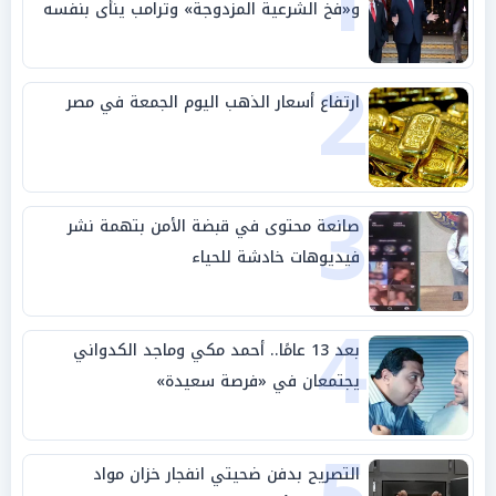
1
و«فخ الشرعية المزدوجة» وترامب ينأى بنفسه
وحليفه في «ميتم استراتيجي»
2
ارتفاع أسعار الذهب اليوم الجمعة في مصر
3
صانعة محتوى في قبضة الأمن بتهمة نشر
فيديوهات خادشة للحياء
4
بعد 13 عامًا.. أحمد مكي وماجد الكدواني
يجتمعان في «فرصة سعيدة»
التصريح بدفن ضحيتي انفجار خزان مواد