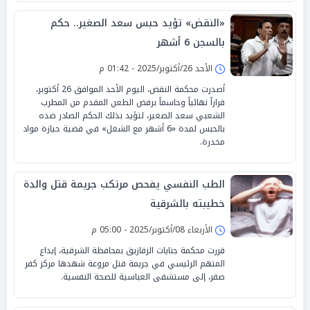
«النقض» تؤيد حبس سعد الصغير.. حكم
بالسجن 6 أشهر
الأحد 26/أكتوبر/2025 - 01:42 م
أصدرت محكمة النقض، اليوم الأحد الموافق 26 أكتوبر،
قراراً نهائياً وحاسماً برفض الطعن المقدم من المطرب
الشعبي سعد الصغير، لتؤيد بذلك الحكم الصادر ضده
بالحبس لمدة «6 أشهر مع الشغل» في قضية حيازة مواد
مخدرة.
الطب النفسي يفحص مرتكب جريمة قتل والدة
خطيبته بالشرقية
الأربعاء 08/أكتوبر/2025 - 05:00 م
قررت محكمة جنايات الزقازيق بمحافظة الشرقية، إيداع
المتهم الرئيسي في جريمة قتل مروعة شهدها مركز كفر
صقر، إلى مستشفى العباسية للصحة النفسية.