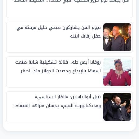
هل يجسد توم كروز شخصية النبي محمد؟.. الحقيقة الكاملة
نجوم الفن يشاركون صبحي خليل فرحته في
حفل زفاف ابنته
روفانا أيمن طه.. فنانة تشكيلية شابة صنعت
اسمها بالإبداع وحصدت الجوائز منذ الصغر
نبيل أبوالياسين: «الفار السياسي»
و«ديكتاتورية الميم» يدفنان «نزاهة الفيفا»..
وإقالة «إنفانتينو» باتت حتمية