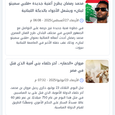
محمد رمضان يطرح أغنية جديدة «قلبي سميتو
لبنان» ويشعل الأجواء بالدبكة اللبنانية
الأربعاء 27/أغسطس/2025 - 06:08 م
في خطوة فنية جديدة تبرز حرصه على التواصل مع
الجمهور العربي في مختلف البلدان، طرح الفنان المصري
محمد رمضان أحدث أعماله الغنائية بعنوان «قلبي سميتو
لبنان»، وذلك عقب حفله الأخير في العاصمة اللبنانية
بيروت.
مروان «الحمار».. آخر خلفاء بني أمية الذي قتل
في مصر
الأربعاء 23/يوليو/2025 - 07:32 م
تحل اليوم، الثلاثاء 23 يوليو، ذكرى رحيل مروان بن محمد،
آخر خلفاء الدولة الأموية، الذي قتل على يد العباسيين
في مثل هذا اليوم من عام 750 ميلاديًا، عن عمر ناهز 60
عامًا، مسدلًا الستار على الحكم الأموي، وممهّدًا الطريق
لقيام الدولة العباسية.