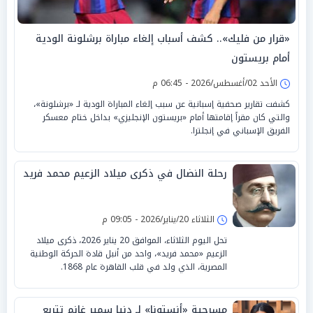
«قرار من فليك».. كشف أسباب إلغاء مباراة برشلونة الودية
أمام بريستون
الأحد 02/أغسطس/2026 - 06:45 م
كشفت تقارير صحفية إسبانية عن سبب إلغاء المباراة الودية لـ «برشلونة»،
والتي كان مقراً إقامتها أمام «بريستون الإنجليزي» بداخل ختام معسكر
الفريق الإسباني في إنجلترا.
رحلة النضال في ذكرى ميلاد الزعيم محمد فريد
الثلاثاء 20/يناير/2026 - 09:05 م
تحل اليوم الثلاثاء، الموافق 20 يناير 2026، ذكرى ميلاد
الزعيم «محمد فريد»، واحد من أنبل قادة الحركة الوطنية
المصرية، الذي ولد في قلب القاهرة عام 1868.
مسرحية «أنستونا» لـ دنيا سمير غانم تتربع