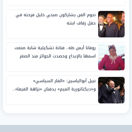
نجوم الفن يشاركون صبحي خليل فرحته في
حفل زفاف ابنته
روفانا أيمن طه.. فنانة تشكيلية شابة صنعت
اسمها بالإبداع وحصدت الجوائز منذ الصغر
نبيل أبوالياسين: «الفار السياسي»
و«ديكتاتورية الميم» يدفنان «نزاهة الفيفا»..
وإقالة «إنفانتينو» باتت حتمية