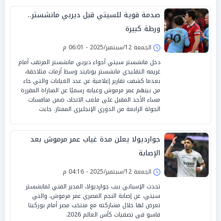
صدمة قوية للسيتي قبل ديربي مانشستر..
ورطة كبيرة
الجمعة 12/سبتمبر/2025 - 06:01 م
دخل مانشستر سيتي أجواء ديربي مانشستر المرتقب أمام
غريمه التقليدي مانشستر يونايتد وسط أزمات متلاحقة،
بعدما كشفت تقارير إعلامية عن عدد الغيابات والتي جاء
من بينهم عمر مرموش وغيابه رسميًا عن المباراة المقررة
مساء الأحد المقبل على ملعب الاتحاد، ضمن منافسات
الجولة الرابعة من الدوري الإنجليزي الممتاز. جاءت
جوارديولا يعلن مدة غياب عمر مرموش بعد
الإصابة
الجمعة 12/سبتمبر/2025 - 04:16 م
تحدث الإسباني بيب جوارديولا، المدير الفني لمانشستر
سيتي، عن إصابة النجم المصري عمر مرموش، والتي
تعرض لها خلال مشاركته مع منتخب مصر أمام بوركينا
فاسو في تصفيات كأس العالم 2026.