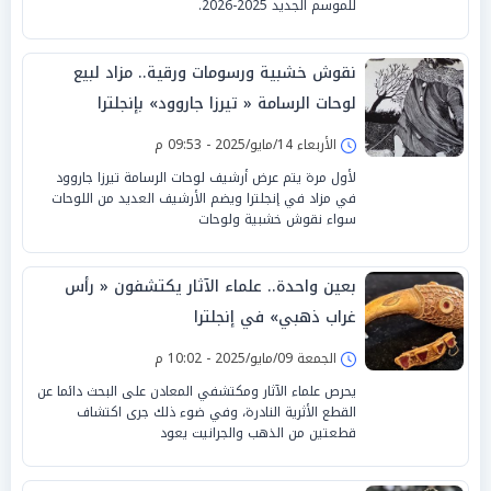
للموسم الجديد 2025-2026.
نقوش خشبية ورسومات ورقية.. مزاد لبيع
لوحات الرسامة « تيرزا جاروود» بإنجلترا
الأربعاء 14/مايو/2025 - 09:53 م
لأول مرة يتم عرض أرشيف لوحات الرسامة تيرزا جاروود
في مزاد في إنجلترا ويضم الأرشيف العديد من اللوحات
سواء نقوش خشبية ولوحات
بعين واحدة.. علماء الآثار يكتشفون « رأس
غراب ذهبي» في إنجلترا
الجمعة 09/مايو/2025 - 10:02 م
يحرص علماء الآثار ومكتشفي المعادن على البحث دائما عن
القطع الأثرية النادرة، وفي ضوء ذلك جرى اكتشاف
قطعتين من الذهب والجرانيت يعود