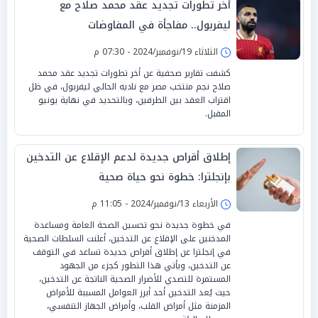
أخر تطورات تجديد عقد محمد صلاح مع
ليفربول.. مفاجأة في المفاوضات
الثلاثاء 19/نوفمبر/2024 - 07:30 م
كشفت تقارير صحفية عن أخر تطورات تجديد عقد محمد
صلاح نجم منتخب مصر مع ناديه الحالي ليفربول، في ظل
اقتراب العقد بين الطرفين، وبالتحديد في نهاية يونيو
المقبل.
إطلاق أقراص جديدة لدعم الإقلاع عن التدخين
بإنجلترا: خطوة نحو حياة صحية
الأربعاء 13/نوفمبر/2024 - 11:05 م
في خطوة جديدة نحو تحسين الصحة العامة ومساعدة
المدخنين على الإقلاع عن التدخين، أعلنت السلطات الصحية
في إنجلترا عن إطلاق أقراص جديدة تساعد في التوقف
عن التدخين، ويأتي هذا التطور كجزء من الجهود
المستمرة للتصدي للأضرار الصحية الناتجة عن التدخين،
حيث يُعد التدخين أحد أبرز العوامل المسببة للأمراض
المزمنة مثل أمراض القلب، وأمراض الجهاز التنفسي،