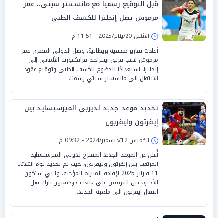
قبل التوقيع رسميا مع مانشستر سيتى.. عمر
مرموش يصل إنجلترا للكشف الطبى
الإثنين 20/يناير/2025 - 11:51 م
أفادت تقارير صحفية بريطانية، وصل الدولي المصري عمر
مرموش لاعب فريق آينتراخت فرانكفورت الألماني إلى
إنجلترا، استعدادًا للخضوع للكشف الطبي وتوقيع عقود
الانتقال الى مانشستر سيتي رسميًا.
تحديد موعد جديد لديربي الميرسيسايد بين
إيفرتون وليفربول
الخميس 12/ديسمبر/2024 - 09:32 م
أُعلن عن الموعد الجديد المقترح لديربي الميرسيسايد
المرتقب بين إيفرتون وليفربول، حيث تم تحديد يوم الثلاثاء
11 فبراير 2025 لإقامة المباراة المؤجلة، والتي ستكون
الأخيرة بين الفريقين على ملعب جوديسون بارك قبل
انتقال إيفرتون إلى ملعبه الجديد.