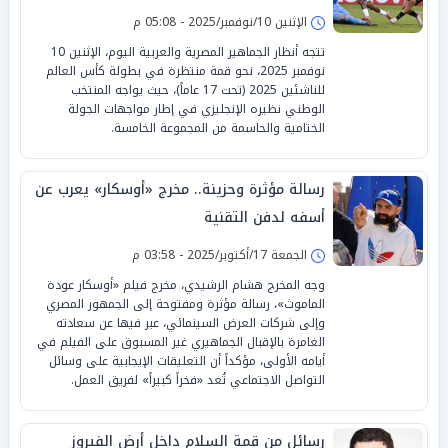
الإثنين 10/نوفمبر/2025 - 05:08 م
تتجه أنظار الجماهير المصرية والعربية اليوم، الإثنين 10
نوفمبر 2025، نحو قمة منتظرة في بطولة كأس العالم
للناشئين 2025 (تحت 17 عاماً)، حيث يواجه المنتخب
الوطني نظيره الإنجليزي في إطار مواجهات الجولة
الختامية والحاسمة من المجموعة الخامسة.
رسالة مؤثرة وحزينة.. مخرج «أوسكار» يعرب عن
أسفه لدفن التقنية
الجمعة 17/أكتوبر/2025 - 03:58 م
وجه المخرج هشام الرشيدي، مخرج فيلم «أوسكار عودة
الماموث»، رسالة مؤثرة ومفتوحة إلى الجمهور المصري
وإلى شركات العرض السينمائي، عبر فيها عن سعادته
الغامرة بالإقبال الجماهيري غير المسبوق على الفيلم في
أيامه الأولى، مؤكداً أن التعليقات الإيجابية على وسائل
التواصل الاجتماعي تُعد «فخراً كبيراً» لفريق العمل.
رسائل من قمة السلام داخل أرض الفيروز