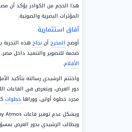
هذا الحجم من الكوادر يؤكد أن مصر
المؤثرات البصرية والصوتية.
آفاق استثمارية
أوضح
المخرج
أن
نجاح
هذه التجربة يف
ضخمة للتصوير والتنفيذ داخل مصر، م
الأفلام
.
واختتم الرشيدي رسالته بتأكيد الأ
دور العرض، ويتعرض في القاعات الل
مجرد خطوة أولى، ووراها
خطوات
كتي
ويشكل عدم توفير قاعات Dolby Atmos عائقاً أمام
ويطالب الرشيدي بدور العرض بمسؤول