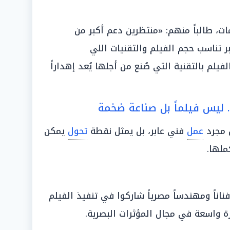
مات، طالباً منهم: «منتظرين دعم أكبر من
ر تناسب حجم الفيلم والتقنيات اللي
يلم بالتقنية التي صُنع من أجلها يُعد إهداراً
.. ليس فيلماً بل صناعة ضخمة
 مجرد
عمل
فني عابر، بل يمثل نقطة
تحول
يمكن
ملها.
ار الرشيدي إلى أن أكثر من 250 فناناً ومهندساً مصرياً شاركوا في تنفيذ الفيلم
رة واسعة في مجال المؤثرات البصرية.