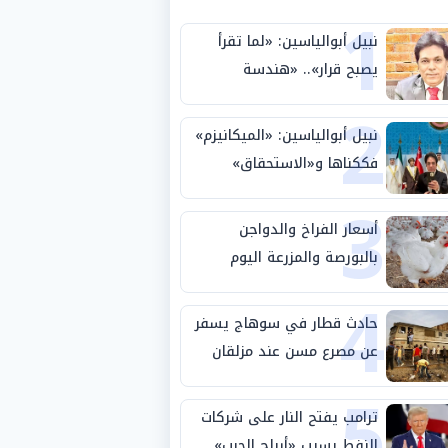
1
نبيل أبوالياسين: «لما تقرأ
يصبح قرار».. «هندسة
2
الاستثمار السيادي» بين «ربط
الجيب بالوطن» و«سيادة
نبيل أبوالياسين: «الميكانيزم»
الكلمة»
فككناها و«الاستحقاق»
3
حتمية.. «تفعيل الإرادة»
مهمة الجامعة العربية
أسعار الفراخ والدواجن
بالبورصة والمزرعة اليوم
4
الثلاثاء 4-8-2026
حادث قطار في سوهاج يسفر
عن مصرع مسن عند مزلقان
5
المراغة
ترامب يفتح النار على شركات
النفط بسبب «أرباح الحرب»