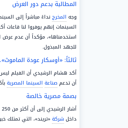
المطالبة بدعم دور العرض
وجه
المخرج
نداءً مباشراً إلى السين
السينمات إنهم يوفروا لنا قاعات أكب
استخدمناها»، مؤكداً أن عدم عرض الف
للجهد المبذول.
ثالثاً: «أوسكار عودة الماموث»
أكد هشام الرشيدي أن الفيلم ليس
أن تدعم
صناعة
السينما المصرية
بأك
بصمة مصرية خالصة
أش
داخل
شركة
«تريند»، التي تمتلك خب