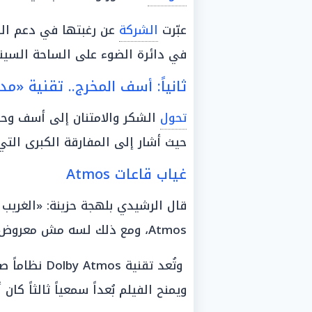
عبّرت
الشركة
عن رغبتها في دعم الفيل
في دائرة الضوء على الساحة السينما
ثانياً: أسف المخرج.. تقنية «
تحول
الشكر والامتنان إلى أسف وح
حيث أشار إلى المفارقة الكبرى الت
غياب قاعات Atmos
Atmos، ومع ذلك لسه مش معروض في ولا قاعة Atmos حتى الآن».
وتُعد تقنية 
ويمنح الفيلم بُعداً سمعياً ثالثاً كا