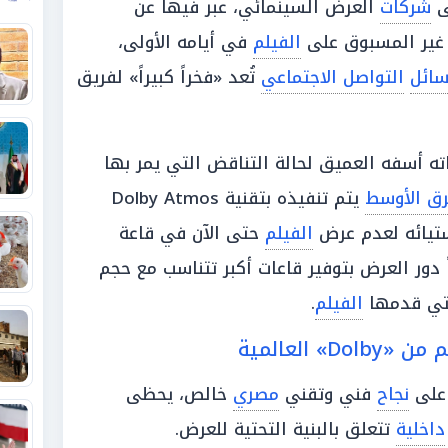
ى
شركات
العرض السينمائي، عبر فيها عن
ي غير المسبوق على
الفيلم
في أيامه الأولى،
ائل
التواصل الاجتماعي
تُعد «فخراً كبيراً» لفريق
ه أسفه العميق لحالة التناقض التي يمر بها
ق الأوسط
يتم تنفيذه بتقنية Dolby Atmos
ستيائه لعدم عرض
الفيلم
حتى الآن في قاعة
 دور العرض بتوفير قاعات أكبر تتناسب مع حجم
لتي قدمها
الفيلم
.
 العالمية
 على
نجاح
فني وتقني
مصري
خالص، يحظى
داخلية
تتعلق بالبنية التحتية للعرض.