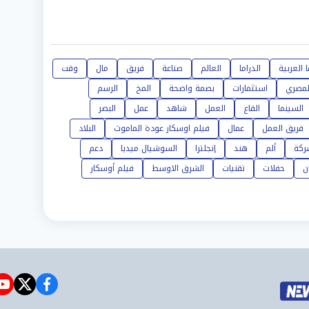
 العربية
الدراما
العالم
صناعة
فريق
مال
وقت
لمصري
استثمارات
بصمة واضحة
المخ
الرسم
السينما
القاع
العمل
شاهد
عمل
البصر
فريق العمل
عمال
فيلم اوسكار عودة الماموث
البلاد
ركة
ألم
هند
إنجلترا
السوشيال ميديا
دعم
ن
حفلات
تقنيات
الشرق الاوسط
فيلم أوسكار
e
witter
facebook