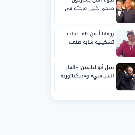
صبحي خليل فرحته في
حفل زفاف ابنته
روفانا أيمن طه.. فنانة
تشكيلية شابة صنعت
اسمها بالإبداع وحصدت
الجوائز منذ الصغر
نبيل أبوالياسين: «الفار
السياسي» و«ديكتاتورية
الميم» يدفنان «نزاهة
الفيفا».. وإقالة
«إنفانتينو» باتت حتمية