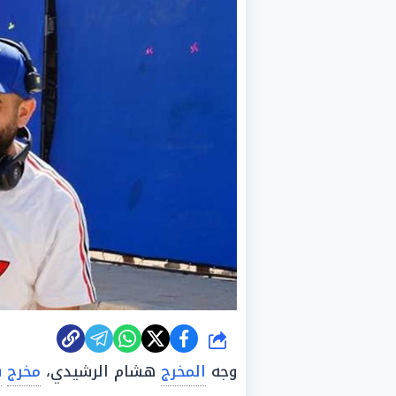
شارك
وجه
المخرج
هشام الرشيدي،
مخرج
ف