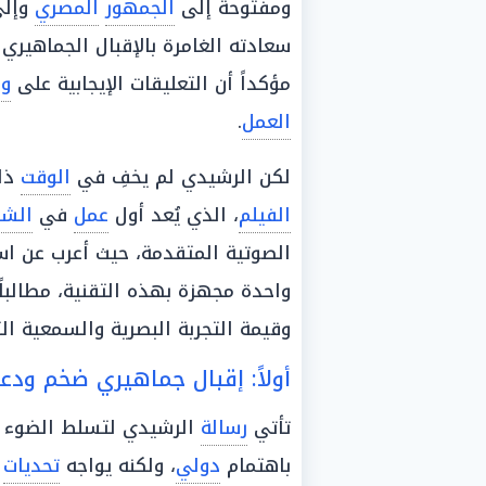
ومفتوحة إلى
الجمهور
المصري
وإل
سعادته الغامرة بالإقبال الجماهير
مؤكداً أن التعليقات الإيجابية على
وس
العمل
.
لكن الرشيدي لم يخفِ في
الوقت
ذات
الفيلم
، الذي يُعد أول
عمل
في
الشر
الصوتية المتقدمة، حيث أعرب عن ا
واحدة مجهزة بهذه التقنية، مطالباً
وقيمة التجربة البصرية والسمعية ا
أولاً: إقبال جماهيري ضخم ودعم من «Dolby»
تأتي
رسالة
الرشيدي لتسلط الضوء
باهتمام
دولي
، ولكنه يواجه
تحديات