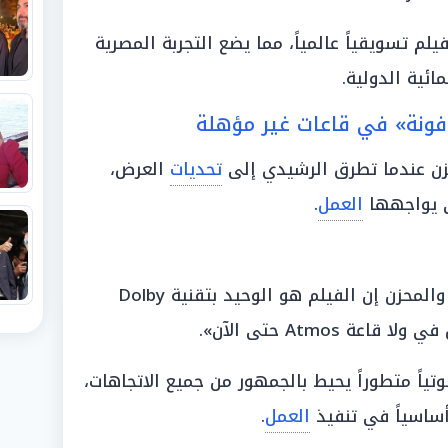
م تسويقياً عالمياً، مما يضع التجربة المصرية
ئية الدولية.
مدفونة» في قاعات غير مؤهلة
زن عندما تطرق الرشيدي إلى
تحديات
العرض،
ي يواجهها
العمل
.
قال الرشيدي بلهجة حزينة: «الغريب والمحزن إن الفيلم هو الوحيد بتقنية Dolby
Dolby Atmos نظاماً صوتياً متطوراً يحيط بالجمهور من جميع الاتجاهات،
ن أساسياً في تنفيذ
العمل
.