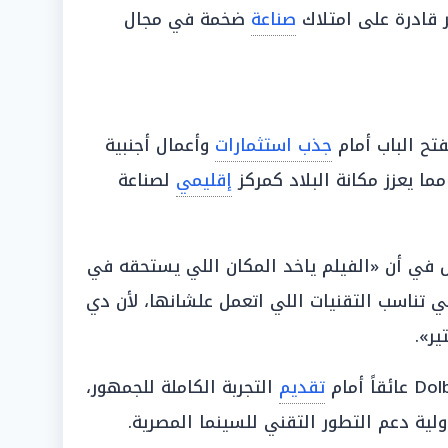
 قادرة على امتلاك
صناعة
ضخمة في مجال
تح الباب أمام
جذب استثمارات
وأعمال أجنبية
ما يعزز مكانة البلاد كمركز
إقليمي
لصناعة
مل في أن «الفيلم ياخد المكان اللي يستحقه في
ي تناسب التقنيات اللي اتعمل علشانها، لأن دي
ر».
تقديم
التجربة الكاملة للجمهور،
ية دعم التطور التقني للسينما المصرية.