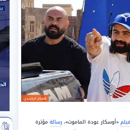
هشام الرشيدي
يلم
«أوسكار عودة الماموث»،
رسالة
مؤثرة