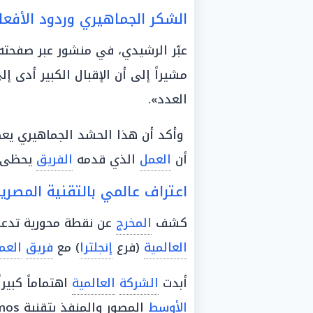
الشكر الجماهيري وردود الأفعا
عبّر الرشيدي، في منشور عبر صفحته
مشيراً إلى أن الإقبال الكبير أدى إ
العدد».
وأكد أن هذا الحشد الجماهيري يعكس
أن
العمل
الذي قدمه
الفريق
يحظى ب
اعتراف عالمي بالتقنية المصري
كشف
المخرج
عن نقطة محورية تدع
العالمية
(فرع
إنجلترا
) مع
فريق
العم
أبدت
الشركة
العالمية
اهتماماً كبيرا
الأوسط
المصور والمنفذ بتقنية Dolby Atmos».