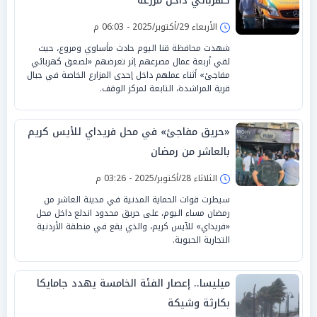
كهربائي داخل مزرعة
الأربعاء 29/أكتوبر/2025 - 06:03 م
شهدت محافظة قنا اليوم حادث مأساوي ومروع، حيث
لقي أربعة عمال مصرعهم إثر تعرضهم «لصعق كهربائي
مفاجئ» أثناء عملهم داخل إحدى المزارع الخاصة في جبال
قرية المراشدة، التابعة لمركز الوقف.
«حريق مفاجئ» في محل فريداي للأيس كريم
بالعاشر من رمضان
الثلاثاء 28/أكتوبر/2025 - 03:26 م
سيطرت قوات الحماية المدنية في مدينة العاشر من
رمضان مساء اليوم، على حريق محدود اندلع داخل محل
«فريداي» للآيس كريم، والذي يقع في منطقة الأردنية
التجارية الحيوية.
ميليسا.. إعصار الفئة الخامسة يهدد جامايكا
بكارثة وشيكة