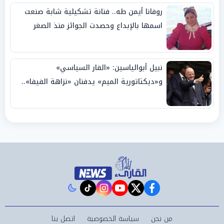
روفانا أيمن طه.. فنانة تشكيلية شابة صنعت
اسمها بالإبداع وحصدت الجوائز منذ الصغر
نبيل أبوالياسين: «الفار السياسي»
و«ديكتاتورية الميم» يدفنان «نزاهة الفيفا»..
وإقالة «إنفانتينو» باتت حتمية
instagram
tiktok
youtube
twitter
facebook
من نحن
سياسة الخصوصية
اتصل بنا