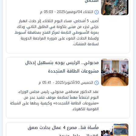
أشخاص
الثلاثاء 04/نوفمبر/2025 - 05:03 م
أصيب 5 أشخاص، مساء اليوم الثلاثاء، إثر حادث انهيار
جزئي لجزء من مبنى بلكونة في الطابق الثاني، وذلك
بعزبة الأسيوطي التابعة لمركز الفتح بمحافظة أسيوط.
ويُسلط الحادث الضوء على ضرورة المراجعة الدورية
لسلامة المنشآت.
مدبولي.. الرئيس يوجه بتسهيل إدخال
مشروعات الطاقة المتجددة
الخميس 30/أكتوبر/2025 - 05:41 م
عقد الدكتور مصطفى مدبولي، رئيس مجلس الوزراء،
اليوم اجتماعاً مهماً لمتابعة موقف تنفيذ عددٍ من
«مشروعات الطاقة المُتجددة» وكيفية ربطها على الشبكة
القومية للكهرباء.
مأساة قنا.. مصرع 4 عمال بحادث صعق