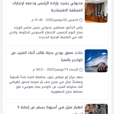
مدبولي يشيد بإرادة الرئيس ودعمه لإنجازات
المنطقة الاقتصادية
الخميس 20/نوفمبر/2025 - 01:40 م
ترأس الدكتور مصطفى مدبولي، رئيس مجلس الوزراء،
صباح اليوم الخميس، الاجتماع الأسبوعي للحكومة، والذي
عُقد في العاصمة الإدارية الجديدة.
حادث صعق يودي بحياة طالب أثناء الشرب من
كولدير بالمنيا
الأربعاء 19/نوفمبر/2025 - 04:21 م
شهد مركز أبو قرقاص جنوب محافظة المنيا حادثاً مأساوياً
ومفاجئاً، تمثل في مصرع شاب إثر تعرضه لصعق كهربائي
أثناء محاولته الشرب من «كولدير مياه عمومي» يقع
بمنطقة شارع الجمهورية.
انهيار منزل في أسيوط يسفر عن إصابة 5