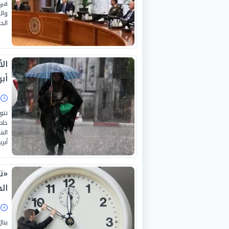
في 
وال
الجل
أبري
ا
تتو
حاد
الش
أبريل
«تغ
الص
ا