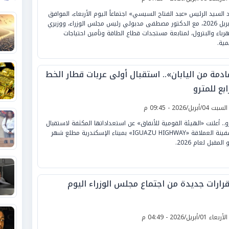
 السيد الرئيس «عبد الفتاح السيسي» اجتماعاً اليوم الأربعاء، الموافق
8 أبريل 2026، مع الدكتور مصطفى مدبولي رئيس مجلس الوزراء، ووزيري
هرباء والبترول، لمتابعة مستجدات قطاع الطاقة وتأمين احتياجات
مية.
ادمة من اليابان».. استقبال أولى عربات قطار الخط
ابع للمترو
لسبت 04/أبريل/2026 - 09:45 م
و.. أعلنت «الهيئة القومية للأنفاق» عن استعداداتها المكثفة لاستقبال
السفينة العملاقة «IGUAZU HIGHWAY» بميناء الإسكندرية مطلع شهر
 المقبل لعام 2026.
لأربعاء 01/أبريل/2026 - 04:49 م