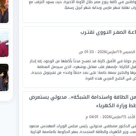
واطنين في كافة ربوع مصر خلال الآونة الأخيرة، حيث يسود الترقب مع
راب نهاية شهر مارس وبداية شهر أبريل رسميًا.
ـة الصفـر النـووي تقتـرب
لخميس 19/مارس/2026 - 01:33 ص
م حولنا في الأفـق كارثة قد تمسح مدنـاً بأكملها من الوجود، إنه إنذار
قبل الكارثة؛ «إنصهار قلب مفاعل بوشهر»، الذي سيجعل المنطقة
رها والخليج بصفة خاصة؛ على بعد «خطأ واحد» من تشرنوبل جديدة،
ن في الخليج العربي هذه المرة.
من الطاقة واستدامة الشبكة».. مدبولي يستعرض
ط وزارة الكهرباء
لأحد 15/مارس/2026 - 04:01 م
قى الدكتور مصطفى مدبولي، رئيس مجلس الوزراء، المهندس محمود
ت، وزير الكهرباء والطاقة المتجددة، بمقر الحكومة بالعاصمة الإدارية