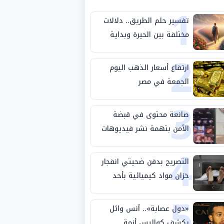
1
تفسير حلم الطريق.. دلالات
مختلفة بين الحيرة وبداية
2
مرحلة جديدة
ارتفاع أسعار الذهب اليوم
الجمعة في مصر
3
صانعة محتوى في قبضة
الأمن بتهمة نشر فيديوهات
4
خادشة للحياء
التصريح بدفن ضحيتي انفجار
خزان مواد كيميائية بأحد
5
مصانع الفيوم
«دول عصابة».. أنس وائل
يكشف كواليس أزمة