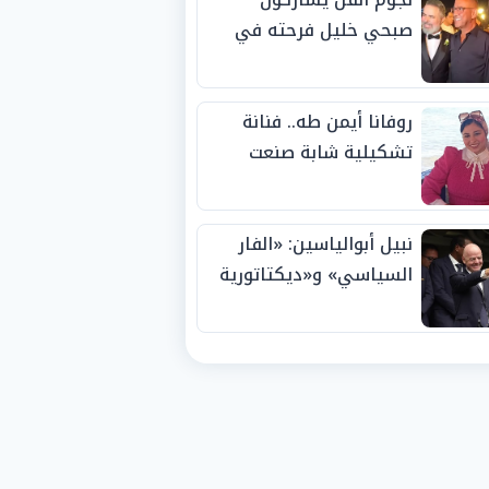
صبحي خليل فرحته في
حفل زفاف ابنته
روفانا أيمن طه.. فنانة
تشكيلية شابة صنعت
اسمها بالإبداع وحصدت
الجوائز منذ الصغر
نبيل أبوالياسين: «الفار
السياسي» و«ديكتاتورية
الميم» يدفنان «نزاهة
الفيفا».. وإقالة
«إنفانتينو» باتت حتمية