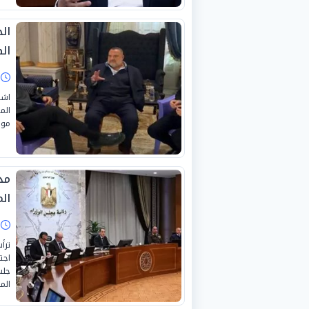
ال
ا
موا
مد
ال
ا
ترأ
اجت
جلس
الم