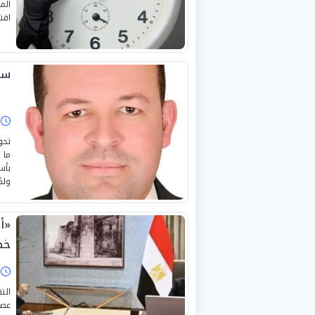
الم
اقت
ساع
ا
تحو
ما 
بأس
ولك
«أ
خط
ا
الت
عصم