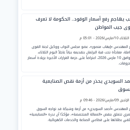
ئب يهاجم رفع أسعار الوقود.. الحكومة لا تعرف
ى جيب المواطن
لثلاثاء 10/مارس/2026 - 05:01 م
 المهندس «إيهاب منصور»، عضو مجلس النواب ووكيل لجنة القوى
ملة، مفاجأة تحت قبة البرلمان بتقديمه بياناً عاجلاً اليوم الثلاثاء،
الموافق 10 مارس 2026، اعتراضاً على حزمة القرارات الأخيرة بزيادة أسعار
حروقات.
مد السويدي يحذر من أزمة نقص الصنايعية
لسوق
لإثنين 09/مارس/2026 - 09:46 م
 المهندس «أحمد السويدي» من أزمة وشيكة قد تواجه السوق
صري تتعلق بنقص «العمالة المتخصصة»، مؤكدًا أن ندرة «الصنايعية»
قي بظلالها على قطاعي الصناعة والخدمات الكهربائية.