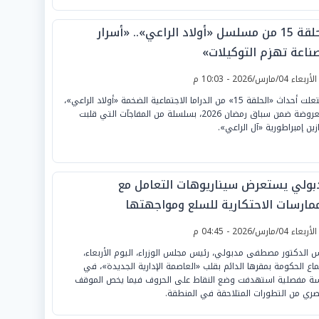
الحلقة 15 من مسلسل «أولاد الراعي».. «أسرار
صناعة تهزم التوكيلات»
لأربعاء 04/مارس/2026 - 10:03 م
اشتعلت أحداث «الحلقة 15» من الدراما الاجتماعية الضخمة «أولاد الراعي»،
المعروضة ضمن سباق رمضان 2026، بسلسلة من المفاجآت التي قلبت
زين إمبراطورية «آل الراعي».
بولي يستعرض سيناريوهات التعامل مع
ممارسات الاحتكارية للسلع ومواجهتها
لأربعاء 04/مارس/2026 - 04:45 م
س الدكتور مصطفى مدبولي، رئيس مجلس الوزراء، اليوم الأربعاء،
ماع الحكومة بمقرها الدائم بقلب «العاصمة الإدارية الجديدة»، في
ة مفصلية استهدفت وضع النقاط على الحروف فيما يخص الموقف
صري من التطورات المتلاحقة في المنطقة.