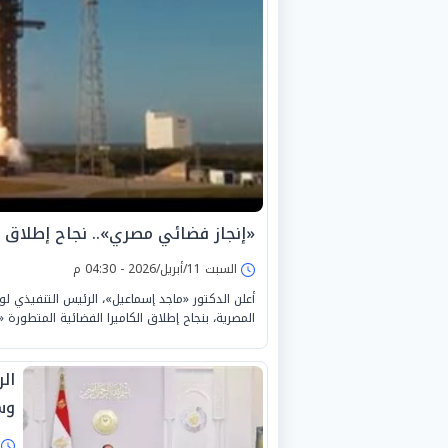
«إنجاز فضائي مصري».. نجاح إطلاق الكاميرا «ClimCam» لمحطة
السبت 11/أبريل/2026 - 04:30 م
أعلن الدكتور «ماجد إسماعيل»، الرئيس التنفيذي لو
المصرية، بنجاح إطلاق الكاميرا الفضائية المتطورة «ClimCam».
ال
وس
ا