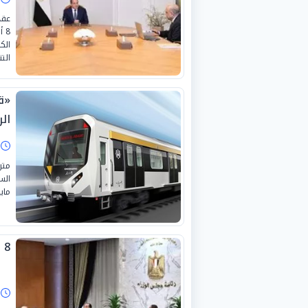
عقد
الك
التن
«ق
الر
ا
متر
مايو
8 قرارات جديدة من اجتماع مجلس الوزراء اليوم
ا