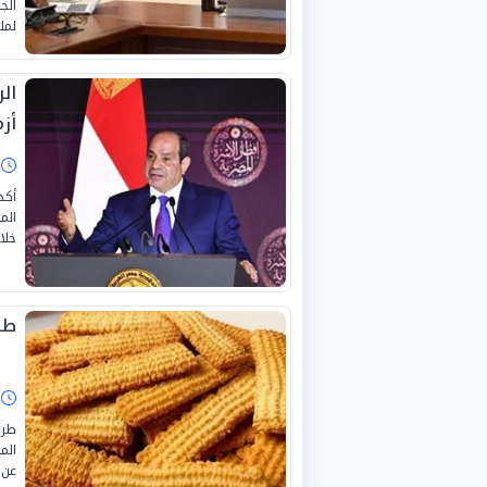
لمل
ال
أزم
ا
أكد
خلا
طر
ا
طري
عن 