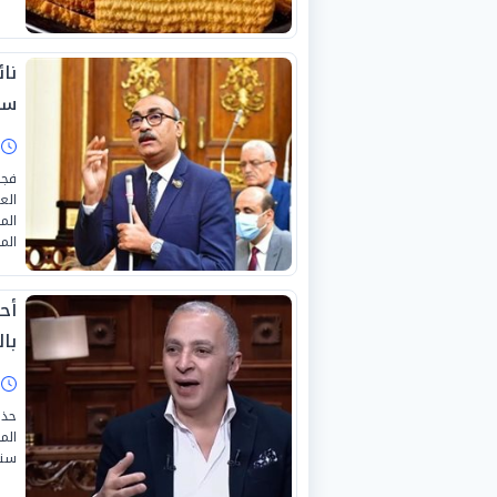
نا
سو
ا
فجر
العا
الم
أح
با
ا
حذر
الم
ستل