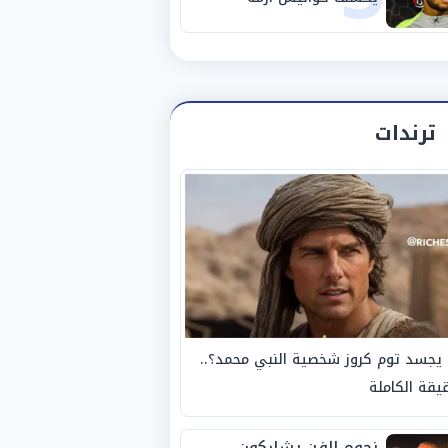
استبعاده المفاجئ من
الزمالك
ترندات
يجسد توم كروز شخصية النبي محمد؟..
يقة الكاملة
نجوم الفن يشاركون